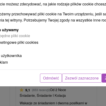
 możesz zdecydować, na jakie rodzaje plików cookie chcesz
Akcia
ożemy przechowywać pliki cookie na Twoim urządzeniu, jeśli s
ia tej witryny. Potrzebujemy Twojej zgody na wszystkie inne ro
ych używamy
będne pliki cookie
2
zł
235,28
zł
od
ketingowe pliki cookies
osoba
/noc/osoba
Urlop i relaks pod Łomnickiem
 użytkownika
Szczytem: Wodny świat, który
eklam
pokochasz
Hotel SOREA TITRIS
★
★
★
Tatrzańska
Łomnica
Odmówić
Zezwól zaznaczone
Tatranská Lomnica
Od 2 Noce
9,1
(653 recenzji)
Śniadanie, Śniadanie I Kolacja
Wakacje ze śniadaniem i dwoma posiłkami w