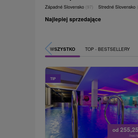
Západné Slovensko
(97)
Stredné Slovensko
Najlepiej sprzedające
TOP - BESTSELLERY
WSZYSTKO
TIP
255,2
od
/noc/