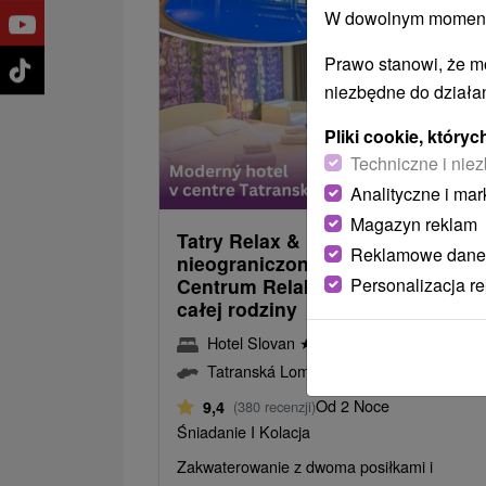
W dowolnym momencie
Prawo stanowi, że m
niezbędne do działan
Pliki cookie, któr
Techniczne i niez
319,6
od
Analityczne i mar
/noc/
Magazyn reklam
Tatry Relax & Fun: Pobyt z
Reklamowe dane
nieograniczonym dostępem do
Personalizacja r
Centrum Relaksu i rozrywką dla
całej rodziny
Hotel Slovan
★
★
★
Tatrzańska Łomnica
Tatranská Lomnica
Od 2 Noce
9,4
(380 recenzji)
Śniadanie I Kolacja
Zakwaterowanie z dwoma posiłkami i