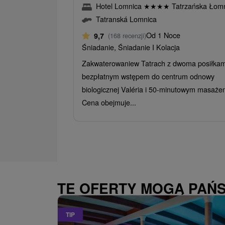
Hotel Lomnica
★
★
★
★
Tatrzańska Łom
Tatranská Lomnica
Od 1 Noce
9,7
(168 recenzji)
Śniadanie, Śniadanie I Kolacja
Zakwaterowaniew Tatrach z dwoma posiłkam
bezpłatnym wstępem do centrum odnowy
biologicznej Valéria i 50-minutowym masaże
Cena obejmuje...
TE OFERTY MOGĄ PAŃ
TIP