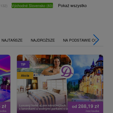
Pokaż wszystko
(132)
Východné Slovensko
(83)
NAJTAŃSZE
NAJDROŻSZE
NA PODSTAWIE OCENY
TIP
Akcia
5
zł
288,19
zł
od
osoba
/noc/osoba