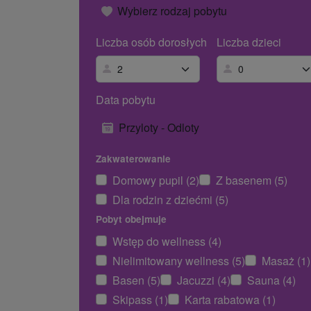
Wybierz rodzaj pobytu
Liczba osób dorosłych
Liczba dzieci
Data pobytu
Przyloty - Odloty
Zakwaterowanie
Domowy pupil (2)
Z basenem (5)
Dla rodzin z dziećmi (5)
Pobyt obejmuje
Wstęp do wellness (4)
Nielimitowany wellness (5)
Masaż (1)
Basen (5)
Jacuzzi (4)
Sauna (4)
Skipass (1)
Karta rabatowa (1)