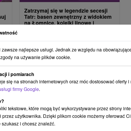
Zatrzymaj się w legendzie secesji
suj
Tatr: basen zewnętrzny z widokiem
na Łomnicę, kolejki linowe i
aquaparki
watność
Grandhotel Praha
★
★
★
★
Tatrzańska
Łomnica
zawsze najlepsze usługi. Jednak ze względu na obowiązując
Tatranská Lomnica
 zgody na używanie plików cookie.
Od 1 Noce
9,4
(1379 recenzji)
Śniadanie, Śniadanie I Kolacja
acji i pomiarach
Ciesz się swoim pobytem i zyskaj karnety
do
eje się na stronach internetowych oraz móc dostosować oferty 
narciarskie/kolejki linowe do ośrodków Jasna i
żu
usługi firmy Google
.
Wysokie Tatry oraz wejścia do aquaparków dla
e?
każdej osoby.
 pliki tekstowe, które mogą być wykorzystywane przez strony int
i przez użytkownika. Dzięki plikom cookie możemy oferować Ci
 szukasz i chcesz znaleźć.
TIP