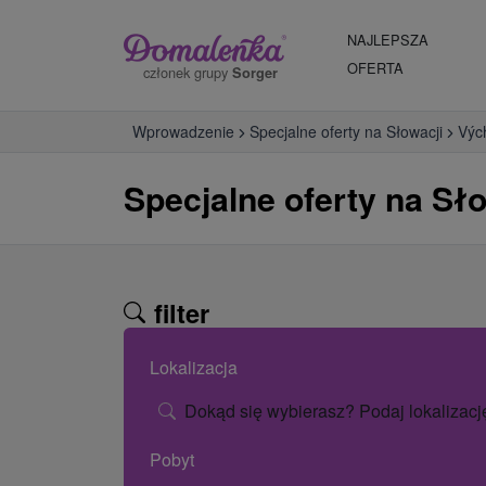
NAJLEPSZA
OFERTA
członek grupy
Sorger
Wprowadzenie
Specjalne oferty na Słowacji
Výc
Specjalne oferty na Sł
filter
Lokalizacja
Dokąd się wybierasz? Podaj lokalizacj
Pobyt