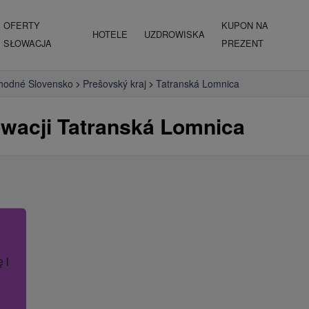
OFERTY
KUPON NA
HOTELE
UZDROWISKA
SŁOWACJA
PREZENT
hodné Slovensko
Prešovský kraj
Tatranská Lomnica
owacji Tatranská Lomnica
ę lub nazwę hotelu.