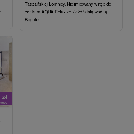
Tatrzańskiej Łomnicy. Nielimitowany wstęp do
i,
centrum AQUA Relax ze zjeżdżalnią wodną.
Bogate...
6
zł
osoba
w