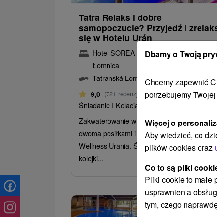
Tatra Relaks i dobre
samopoczucie? Przyjedź i zrelak
się w Hotelu Urán
Hotel SOREA Urán
★
★
★
Tatrzańska
Dbamy o Twoją pry
Łomnica
Tatranská Lomnica
Chcemy zapewnić Ci 
Od 3 Noce
potrzebujemy Twojej
9,0
(721 recenzji)
Śniadanie I Kolacja
Zakwaterowanie w Tatrzańskiej Łomnicy z
Więcej o personaliz
dwoma posiłkami i alternatywnym wejściem 
Aby wiedzieć, co dzi
Wellness Urania. Świetna lokalizacja w pobli
plików cookies oraz
kolejki...
Co to są pliki cooki
Pliki cookie to małe
usprawnienia obsług
tym, czego naprawdę