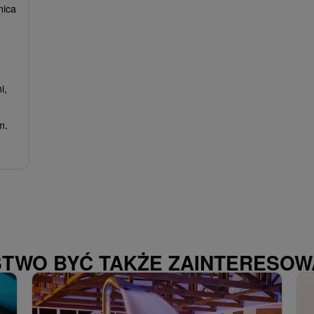
nica
i,
m.
STWO BYĆ TAKŻE ZAINTERESO