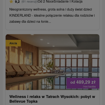
Od 2 Noce
Śniadanie I Kolacja
9,2
(61 recenzji)
Nieograniczony wellness, grota solna i duży świat dzieci
KINDERLAND - idealne połączenie relaksu dla rodziców i
zabawy dla dzieci na łonie...
Akcia
489,29
zł
od
/noc/osoba
Wellness i relaks w Tatrach Wysokich: pobyt w
Bellevue Topka