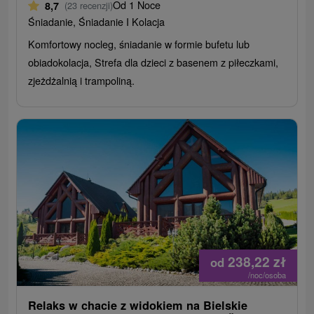
Od 1 Noce
8,7
(23 recenzji)
Śniadanie, Śniadanie I Kolacja
Komfortowy nocleg, śniadanie w formie bufetu lub
obiadokolacja, Strefa dla dzieci z basenem z piłeczkami,
zjeżdżalnią i trampoliną.
238,22
zł
od
/noc/osoba
Relaks w chacie z widokiem na Bielskie