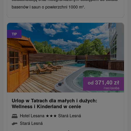
basenów i saun o powierzchni 1000 m².
TIP
371,40
zł
od
/noc/osoba
Urlop w Tatrach dla małych i dużych:
Wellness i Kinderland w cenie
Hotel Lesana
★
★
★
Stará Lesná
Stará Lesná