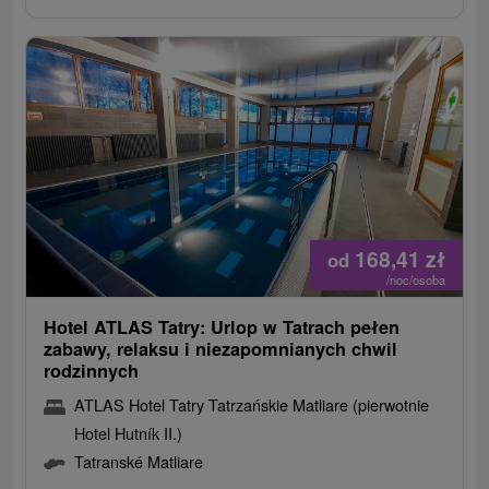
168,41
zł
od
/noc/osoba
Hotel ATLAS Tatry: Urlop w Tatrach pełen
zabawy, relaksu i niezapomnianych chwil
rodzinnych
ATLAS Hotel Tatry Tatrzańskie Matliare (pierwotnie
Hotel Hutník II.)
Tatranské Matliare