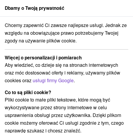
Dbamy o Twoją prywatność
członek grupy
Sorger
Chcemy zapewnić Ci zawsze najlepsze usługi. Jednak ze
Specjalne oferty na Słowacji
Halloween pozostaje
Wysokie Tatry
względu na obowiązujące prawo potrzebujemy Twojej
zgody na używanie plików cookie.
Halloween pozostaje Wysokie Tatry
Więcej o personalizacji i pomiarach
Kategorie
Aby wiedzieć, co dzieje się na stronach internetowych
oraz móc dostosować oferty i reklamy, używamy plików
Wszystkie kategorie
Pobyty z rabatem
(29)
cookies oraz
usługi firmy Google
.
Wellness pobyty
Wyjazdy weekendowe
(41)
(41)
Romantyczne wypady
Pobyty dla seniorów
(15)
(19)
Co to są pliki cookie?
Wakacje rodzinne
(39)
Pliki cookie to małe pliki tekstowe, które mogą być
wykorzystywane przez strony internetowe w celu
usprawnienia obsługi przez użytkownika. Dzięki plikom
Wybierz lokalizację lub datę
cookie możemy oferować Ci usługi zgodnie z tym, czego
naprawdę szukasz i chcesz znaleźć.