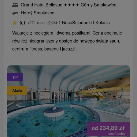
Grand Hotel Bellevue
★
★
★
★
Górny Smokowiec
Horný Smokovec
Od 1 Noce
Śniadanie I Kolacja
9,1
(371 recenzji)
Wakacje z noclegiem i dwoma posiłkami. Cena obejmuje
również nieograniczony dostęp do nowego świata saun,
centrum fitness, basenu i jacuzzi.
TIP
Akcia
234,89
zł
od
/noc/osoba