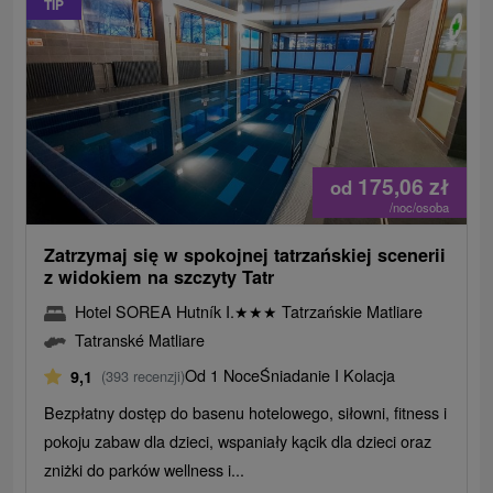
TIP
175,06
zł
od
/noc/osoba
Zatrzymaj się w spokojnej tatrzańskiej scenerii
z widokiem na szczyty Tatr
Hotel SOREA Hutník I.
★
★
★
Tatrzańskie Matliare
Tatranské Matliare
Od 1 Noce
Śniadanie I Kolacja
9,1
(393 recenzji)
Bezpłatny dostęp do basenu hotelowego, siłowni, fitness i
pokoju zabaw dla dzieci, wspaniały kącik dla dzieci oraz
zniżki do parków wellness i...