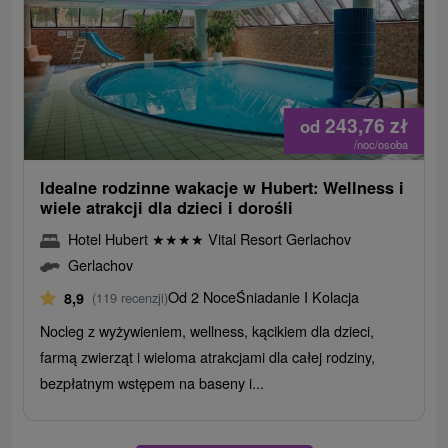
243,76
zł
od
/noc/osoba
Idealne rodzinne wakacje w Hubert: Wellness i
wiele atrakcji dla dzieci i dorośli
Hotel Hubert
★
★
★
★
Vital Resort Gerlachov
Gerlachov
Od 2 Noce
Śniadanie I Kolacja
8,9
(119 recenzji)
Nocleg z wyżywieniem, wellness, kącikiem dla dzieci,
farmą zwierząt i wieloma atrakcjami dla całej rodziny,
bezpłatnym wstępem na baseny i...