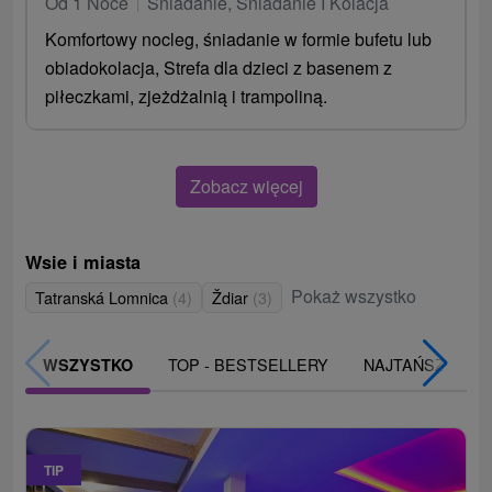
Od 1 Noce
Śniadanie, Śniadanie I Kolacja
Komfortowy nocleg, śniadanie w formie bufetu lub
obiadokolacja, Strefa dla dzieci z basenem z
piłeczkami, zjeżdżalnią i trampoliną.
Zobacz więcej
Wsie i miasta
Pokaż wszystko
Tatranská Lomnica
(4)
Ždiar
(3)
TOP - BESTSELLERY
NAJTAŃSZE
WSZYSTKO
TIP