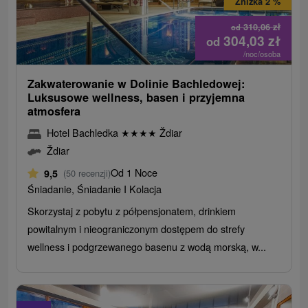
Zniżka 2 %
310,06
zł
od
304,03
zł
od
/noc/osoba
Zakwaterowanie w Dolinie Bachledowej:
Luksusowe wellness, basen i przyjemna
atmosfera
Hotel Bachledka
★
★
★
★
Ždiar
Ždiar
Od 1 Noce
9,5
(50 recenzji)
Śniadanie, Śniadanie I Kolacja
Skorzystaj z pobytu z półpensjonatem, drinkiem
powitalnym i nieograniczonym dostępem do strefy
wellness i podgrzewanego basenu z wodą morską, w...