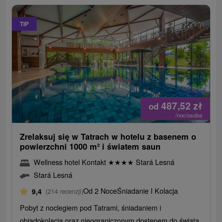
TIP
487,52
zł
od
/noc/osoba
Zrelaksuj się w Tatrach w hotelu z basenem o
powierzchni 1000 m² i światem saun
Wellness hotel Kontakt
★
★
★
★
Stará Lesná
Stará Lesná
Od 2 Noce
Śniadanie I Kolacja
9,4
(214 recenzji)
Pobyt z noclegiem pod Tatrami, śniadaniem i
obiadokolacją oraz nieograniczonym dostępem do świata