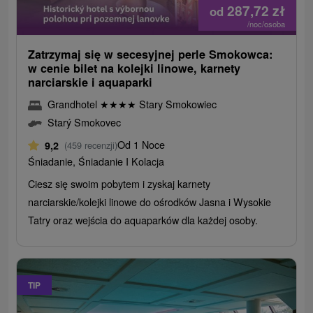
287,72
zł
od
/noc/osoba
Zatrzymaj się w secesyjnej perle Smokowca:
w cenie bilet na kolejki linowe, karnety
narciarskie i aquaparki
Grandhotel
★
★
★
★
Stary Smokowiec
Starý Smokovec
Od 1 Noce
9,2
(459 recenzji)
Śniadanie, Śniadanie I Kolacja
Ciesz się swoim pobytem i zyskaj karnety
narciarskie/kolejki linowe do ośrodków Jasna i Wysokie
Tatry oraz wejścia do aquaparków dla każdej osoby.
TIP