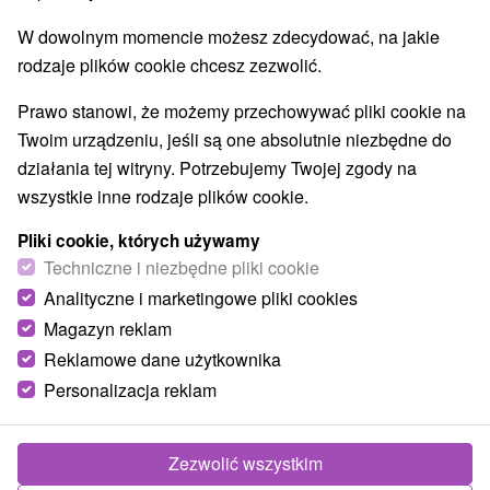
Najlepiej sprzedające
W dowolnym momencie możesz zdecydować, na jakie
rodzaje plików cookie chcesz zezwolić.
1.
Prawo stanowi, że możemy przechowywać pliki cookie na
Twoim urządzeniu, jeśli są one absolutnie niezbędne do
działania tej witryny. Potrzebujemy Twojej zgody na
wszystkie inne rodzaje plików cookie.
487,52
zł
od
Pliki cookie, których używamy
/noc/osoba
Techniczne i niezbędne pliki cookie
Analityczne i marketingowe pliki cookies
Zrelaksuj się w Tatrach w hotelu z basenem o
powierzchni 1000 m² i światem saun
Magazyn reklam
Reklamowe dane użytkownika
Wellness hotel Kontakt
★
★
★
★
Stará Lesná
Od 2 Noce
Śniadanie I Kolacja
Personalizacja reklam
Pobyt z noclegiem pod Tatrami, śniadaniem i
obiadokolacją oraz nieograniczonym dostępem do
Zezwolić wszystkim
świata basenów i saun o powierzchni 1000 m².