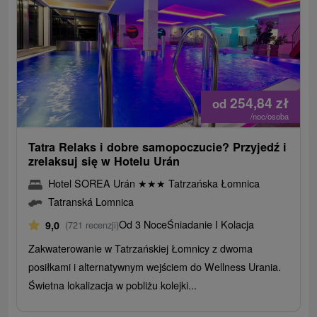
254,84
zł
od
/noc/osoba
Tatra Relaks i dobre samopoczucie? Przyjedź i
zrelaksuj się w Hotelu Urán
Hotel SOREA Urán
★
★
★
Tatrzańska Łomnica
Tatranská Lomnica
Od 3 Noce
Śniadanie I Kolacja
9,0
(721 recenzji)
Zakwaterowanie w Tatrzańskiej Łomnicy z dwoma
posiłkami i alternatywnym wejściem do Wellness Urania.
Świetna lokalizacja w pobliżu kolejki...