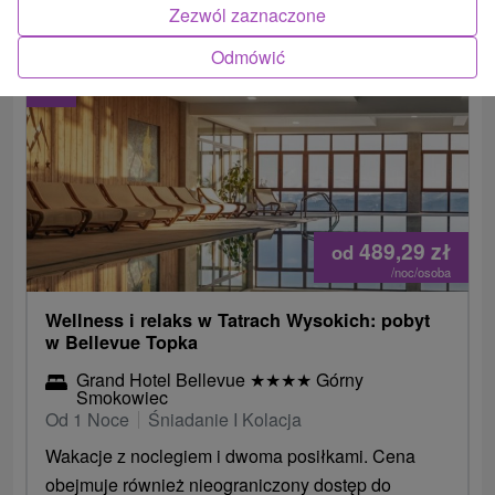
Zezwól zaznaczone
Odmówić
2.
489,29
zł
od
/noc/osoba
Wellness i relaks w Tatrach Wysokich: pobyt
w Bellevue Topka
Grand Hotel Bellevue
★
★
★
★
Górny
Smokowiec
Od 1 Noce
Śniadanie I Kolacja
Wakacje z noclegiem i dwoma posiłkami. Cena
obejmuje również nieograniczony dostęp do