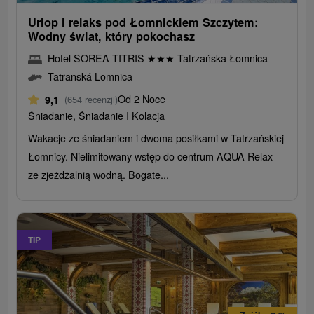
Urlop i relaks pod Łomnickiem Szczytem:
Wodny świat, który pokochasz
Hotel SOREA TITRIS
★
★
★
Tatrzańska Łomnica
Tatranská Lomnica
Od 2 Noce
9,1
(654 recenzji)
Śniadanie, Śniadanie I Kolacja
Wakacje ze śniadaniem i dwoma posiłkami w Tatrzańskiej
Łomnicy. Nielimitowany wstęp do centrum AQUA Relax
ze zjeżdżalnią wodną. Bogate...
TIP