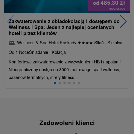
485,30
zł
od
/noc/osoba
Zakwaterowanie z obiadokolacją i dostępem do
Wellness i Spa: Jeden z najlepiej ocenianych
hoteli przez klientów
Wellness & Spa Hotel Kaskady
★
★
★
★
Sliač - Sielnica
Od 1 Noce
Śniadanie I Kolacja
Komfortowe zakwaterowanie z wyżywieniem HB i napojami.
Nieograniczony dostęp do 3000-metrowego spa i wellness,
basenów termalnych, strefy fitness...
Zadowoleni klienci