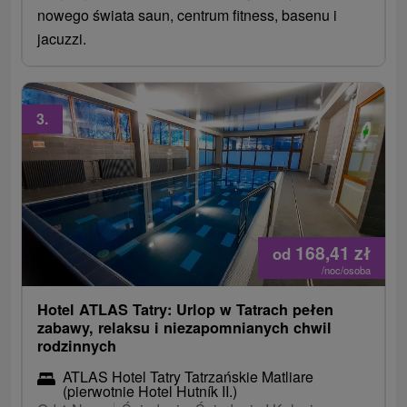
nowego świata saun, centrum fitness, basenu i
jacuzzi.
3.
168,41
zł
od
/noc/osoba
Hotel ATLAS Tatry: Urlop w Tatrach pełen
zabawy, relaksu i niezapomnianych chwil
rodzinnych
ATLAS Hotel Tatry Tatrzańskie Matliare
(pierwotnie Hotel Hutník II.)