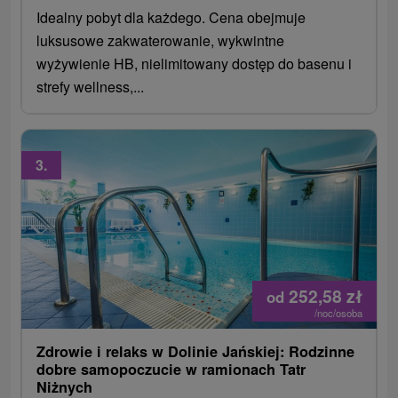
Idealny pobyt dla każdego. Cena obejmuje
luksusowe zakwaterowanie, wykwintne
wyżywienie HB, nielimitowany dostęp do basenu i
strefy wellness,...
3.
252,58
zł
od
/noc/osoba
Zdrowie i relaks w Dolinie Jańskiej: Rodzinne
dobre samopoczucie w ramionach Tatr
Niżnych