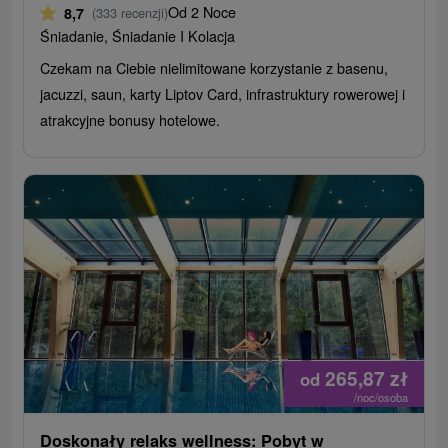
Od 2 Noce
8,7
(333 recenzji)
Śniadanie, Śniadanie I Kolacja
Czekam na Ciebie nielimitowane korzystanie z basenu,
jacuzzi, saun, karty Liptov Card, infrastruktury rowerowej i
atrakcyjne bonusy hotelowe.
265,87
zł
od
/noc/osoba
Doskonały relaks wellness: Pobyt w