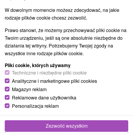
Najlepiej sprzedające
W dowolnym momencie możesz zdecydować, na jakie
rodzaje plików cookie chcesz zezwolić.
1.
Prawo stanowi, że możemy przechowywać pliki cookie na
Twoim urządzeniu, jeśli są one absolutnie niezbędne do
działania tej witryny. Potrzebujemy Twojej zgody na
wszystkie inne rodzaje plików cookie.
Pliki cookie, których używamy
142,02
zł
Techniczne i niezbędne pliki cookie
od
/noc/osoba
Analityczne i marketingowe pliki cookies
Magazyn reklam
Urlop wellness w Dolinie Jańskiej oferujący
Reklamowe dane użytkownika
połączenie tradycji i nowoczesnej gastronomii
Personalizacja reklam
Hotel Strachanovka
★
★
★
Liptovský Ján
Od 1 Noce
Śniadanie, Śniadanie I Kolacja
Zakwaterowanie na Liptowie z elastycznymi
Zezwolić wszystkim
posiłkami, drinkiem powitalnym i codziennym