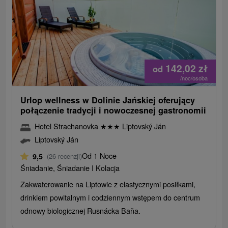
142,02
zł
od
/noc/osoba
Urlop wellness w Dolinie Jańskiej oferujący
połączenie tradycji i nowoczesnej gastronomii
Hotel Strachanovka
★
★
★
Liptovský Ján
Liptovský Ján
Od 1 Noce
9,5
(26 recenzji)
Śniadanie, Śniadanie I Kolacja
Zakwaterowanie na Liptowie z elastycznymi posiłkami,
drinkiem powitalnym i codziennym wstępem do centrum
odnowy biologicznej Rusnácka Baňa.