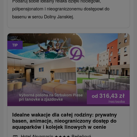
Podaruj sobie idealny relaks dzięki noclegowi,
półpensjonatom i nieograniczonemu dostępowi do
basenu w sercu Doliny Janskiej.
TIP
316,43
zł
od
/noc/osoba
Idealne wakacje dla całej rodziny: prywatny
basen, animacje, nieograniczony dostęp do
aquaparków i kolejek linowych w cenie
Hotel Akvamarín
★
★
★
★
Bešeňová