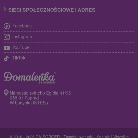
SIECI SPOŁECZNOŚCIOWE I ADRES
Facebook
Instagram
YouTube
TikTok
Námestie svätého Egídia 41/95
058 01 Poprad
W budynku INTESu
© 2010 - 2026 CA SORGER -
Zasady i warunki
-
Kontakt
| Wszelkie