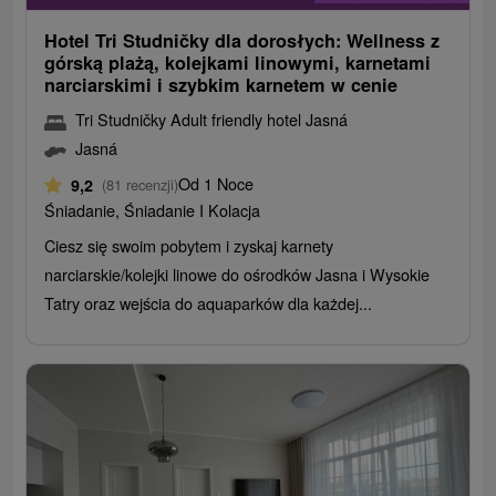
Hotel Tri Studničky dla dorosłych: Wellness z
górską plażą, kolejkami linowymi, karnetami
narciarskimi i szybkim karnetem w cenie
Tri Studničky Adult friendly hotel Jasná
Jasná
Od 1 Noce
9,2
(81 recenzji)
Śniadanie, Śniadanie I Kolacja
Ciesz się swoim pobytem i zyskaj karnety
narciarskie/kolejki linowe do ośrodków Jasna i Wysokie
Tatry oraz wejścia do aquaparków dla każdej...