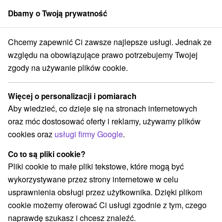
Dbamy o Twoją prywatność
członek grupy
Sorger
Chcemy zapewnić Ci zawsze najlepsze usługi. Jednak ze
jalne oferty na Słowacji
Halloween pozostaje
Severné Slovensko
względu na obowiązujące prawo potrzebujemy Twojej
zgody na używanie plików cookie.
Halloween pozostaje Severné
Slovensko
Więcej o personalizacji i pomiarach
Aby wiedzieć, co dzieje się na stronach internetowych
Kategorie
oraz móc dostosować oferty i reklamy, używamy plików
cookies oraz
usługi firmy Google
.
Wszystkie kategorie
Pobyty z rabatem
(37)
Wellness pobyty
Wyjazdy weekendowe
(54)
(53)
Co to są pliki cookie?
Romantyczne wypady
Pobyty dla seniorów
(19)
(19)
Pliki cookie to małe pliki tekstowe, które mogą być
Wakacje rodzinne
(45)
wykorzystywane przez strony internetowe w celu
usprawnienia obsługi przez użytkownika. Dzięki plikom
cookie możemy oferować Ci usługi zgodnie z tym, czego
Wybierz lokalizację lub datę
naprawdę szukasz i chcesz znaleźć.