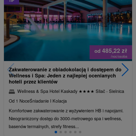
TIP
485,22
zł
od
/noc/osoba
Zakwaterowanie z obiadokolacją i dostępem do
Wellness i Spa: Jeden z najlepiej ocenianych
hoteli przez klientów
Wellness & Spa Hotel Kaskady
★
★
★
★
Sliač - Sielnica
Od 1 Noce
Śniadanie I Kolacja
Komfortowe zakwaterowanie z wyżywieniem HB i napojami.
Nieograniczony dostęp do 3000-metrowego spa i wellness,
basenów termalnych, strefy fitness...