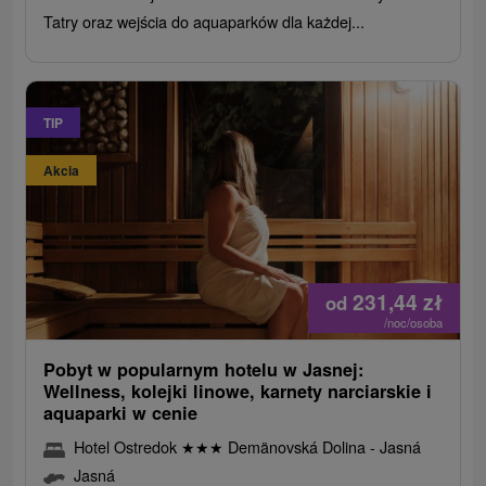
Tatry oraz wejścia do aquaparków dla każdej...
TIP
Akcia
231,44
zł
od
/noc/osoba
Pobyt w popularnym hotelu w Jasnej:
Wellness, kolejki linowe, karnety narciarskie i
aquaparki w cenie
Hotel Ostredok
★
★
★
Demänovská Dolina - Jasná
Jasná