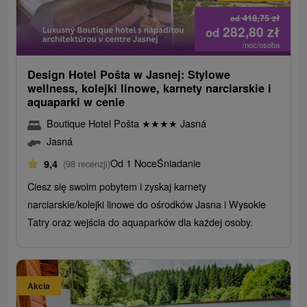
418,75
zł
od
282,80
zł
od
/noc/osoba
Design Hotel Pošta w Jasnej: Stylowe
wellness, kolejki linowe, karnety narciarskie i
aquaparki w cenie
Boutique Hotel Pošta
★
★
★
★
Jasná
Jasná
Od 1 Noce
Śniadanie
9,4
(98 recenzji)
Ciesz się swoim pobytem i zyskaj karnety
narciarskie/kolejki linowe do ośrodków Jasna i Wysokie
Tatry oraz wejścia do aquaparków dla każdej osoby.
Akcia