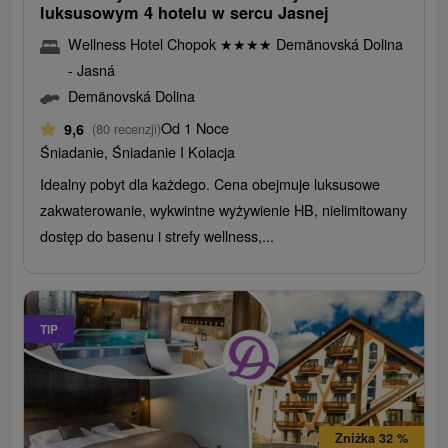
luksusowym 4 hotelu w sercu Jasnej
Wellness Hotel Chopok
★
★
★
★
Demänovská Dolina
- Jasná
Demänovská Dolina
Od 1 Noce
9,6
(80 recenzji)
Śniadanie, Śniadanie I Kolacja
Idealny pobyt dla każdego. Cena obejmuje luksusowe
zakwaterowanie, wykwintne wyżywienie HB, nielimitowany
dostęp do basenu i strefy wellness,...
TIP
Zniżka 32 %