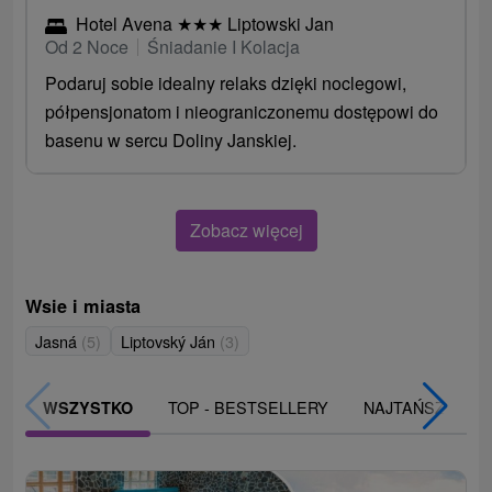
Hotel Avena
★
★
★
Liptowski Jan
Od 2 Noce
Śniadanie I Kolacja
Podaruj sobie idealny relaks dzięki noclegowi,
półpensjonatom i nieograniczonemu dostępowi do
basenu w sercu Doliny Janskiej.
Zobacz więcej
Wsie i miasta
Jasná
(5)
Liptovský Ján
(3)
TOP - BESTSELLERY
NAJTAŃSZE
WSZYSTKO