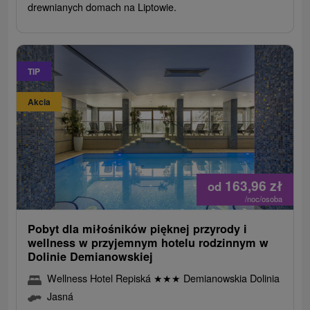
drewnianych domach na Liptowie.
TIP
Akcia
163,96
zł
od
/noc/osoba
Pobyt dla miłośników pięknej przyrody i
wellness w przyjemnym hotelu rodzinnym w
Dolinie Demianowskiej
Wellness Hotel Repiská
★
★
★
Demianowskia Dolinia
Jasná