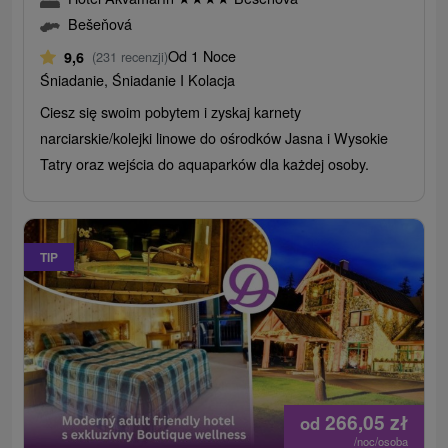
Bešeňová
Od 1 Noce
9,6
(231 recenzji)
Śniadanie, Śniadanie I Kolacja
Ciesz się swoim pobytem i zyskaj karnety
narciarskie/kolejki linowe do ośrodków Jasna i Wysokie
Tatry oraz wejścia do aquaparków dla każdej osoby.
TIP
266,05
zł
od
/noc/osoba