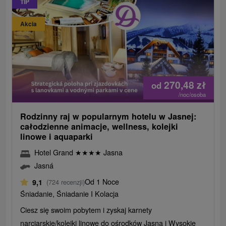
TIP
Akcia
270,48
zł
od
/noc/osoba
Rodzinny raj w popularnym hotelu w Jasnej:
całodzienne animacje, wellness, kolejki
linowe i aquaparki
Hotel Grand
★
★
★
★
Jasna
Jasná
Od 1 Noce
9,1
(724 recenzji)
Śniadanie, Śniadanie I Kolacja
Ciesz się swoim pobytem i zyskaj karnety
narciarskie/kolejki linowe do ośrodków Jasna i Wysokie