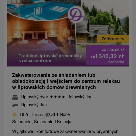
Zniżka 12 %
384,63
zł
od
340,32
zł
od
/noc/osoba
Zakwaterowanie ze śniadaniem lub
obiadokolacją i wejściem do centrum relaksu
w liptowskich domów drewnianych
Liptovský dvor
★
★
★
★
Liptovský Ján
Liptovský Ján
Od 1 Noce
10,0
(1 recenzji)
Śniadanie, Śniadanie I Kolacja
Wyjątkowe i komfortowe zakwaterowanie w prywatnych