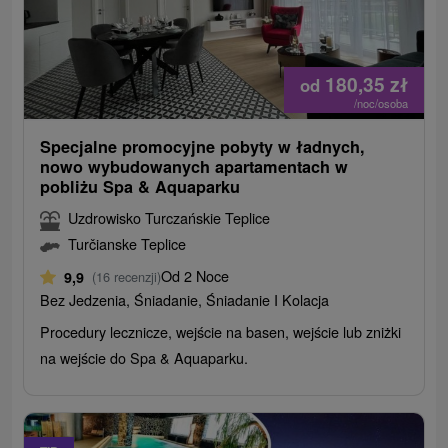
180,35
zł
od
/noc/osoba
Specjalne promocyjne pobyty w ładnych,
nowo wybudowanych apartamentach w
pobliżu Spa & Aquaparku
Uzdrowisko Turczańskie Teplice
Turčianske Teplice
Od 2 Noce
9,9
(16 recenzji)
Bez Jedzenia, Śniadanie, Śniadanie I Kolacja
Procedury lecznicze, wejście na basen, wejście lub zniżki
na wejście do Spa & Aquaparku.