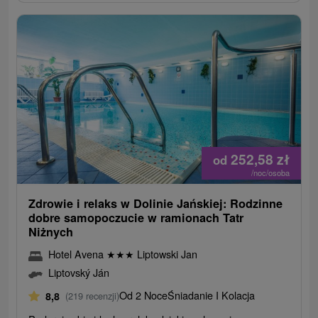
252,58
zł
od
/noc/osoba
Zdrowie i relaks w Dolinie Jańskiej: Rodzinne
dobre samopoczucie w ramionach Tatr
Niżnych
Hotel Avena
★
★
★
Liptowski Jan
Liptovský Ján
Od 2 Noce
Śniadanie I Kolacja
8,8
(219 recenzji)