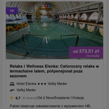
TIP
373,51
zł
od
/noc/osoba
Relaks i Wellness Elenka: Całoroczny relaks w
termachsive latem, półpensjonat poza
sezonem
Hotel Elenka
★
★
★
Veľký Meder
Veľký Meder
Od 2 Noce
Śniadanie I Kolacja
9,7
(6 recenzji)
Pakiet obejmuje zakwaterowanie z wyżywieniem HB,