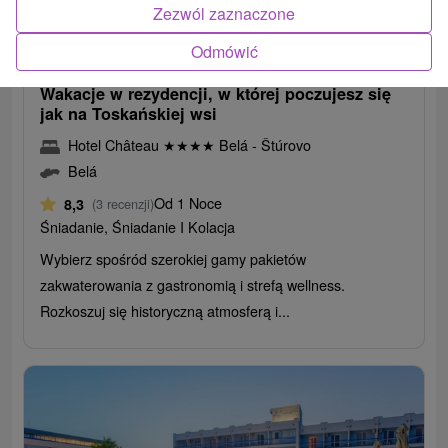
Zezwól zaznaczone
285,81
zł
od
Odmówić
/noc/osoba
Wakacje w rezydencji, w której poczujesz się
jak na Toskańskiej wsi
Hotel Château
★
★
★
★
Belá - Štúrovo
Belá
Od 1 Noce
8,3
(3 recenzji)
Śniadanie, Śniadanie I Kolacja
Wybierz spośród szerokiej gamy pakietów
zakwaterowania z gastronomią i strefą wellness.
Rozkoszuj się historyczną atmosferą i...