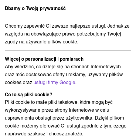
Dbamy o Twoją prywatność
członek grupy
Sorger
Chcemy zapewnić Ci zawsze najlepsze usługi. Jednak ze
cjalne oferty na Słowacji
Halloween pozostaje
Podunajská nížina
względu na obowiązujące prawo potrzebujemy Twojej
zgody na używanie plików cookie.
Halloween pozostaje Podunajská
nížina
Więcej o personalizacji i pomiarach
Aby wiedzieć, co dzieje się na stronach internetowych
Kategorie
oraz móc dostosować oferty i reklamy, używamy plików
cookies oraz
usługi firmy Google
.
Wszystkie kategorie
Pobyty z rabatem
(7)
Wellness pobyty
Wyjazdy weekendowe
(20)
(15)
Co to są pliki cookie?
Romantyczne wypady
Pobyty dla seniorów
(4)
(8)
Pliki cookie to małe pliki tekstowe, które mogą być
Wakacje rodzinne
(13)
wykorzystywane przez strony internetowe w celu
usprawnienia obsługi przez użytkownika. Dzięki plikom
cookie możemy oferować Ci usługi zgodnie z tym, czego
Wybierz lokalizację lub datę
naprawdę szukasz i chcesz znaleźć.