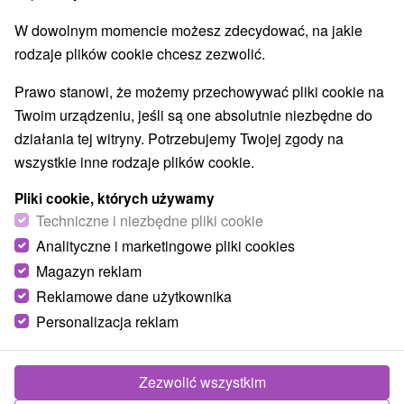
Najlepiej sprzedające
W dowolnym momencie możesz zdecydować, na jakie
rodzaje plików cookie chcesz zezwolić.
Prawo stanowi, że możemy przechowywać pliki cookie na
Wsie i miasta
Twoim urządzeniu, jeśli są one absolutnie niezbędne do
działania tej witryny. Potrzebujemy Twojej zgody na
Senec
(1)
Veľký Meder
(1)
wszystkie inne rodzaje plików cookie.
TOP - BESTSELLERY
NAJTAŃSZE
WSZYSTKO
Pliki cookie, których używamy
Techniczne i niezbędne pliki cookie
Analityczne i marketingowe pliki cookies
Magazyn reklam
Reklamowe dane użytkownika
Personalizacja reklam
Zezwolić wszystkim