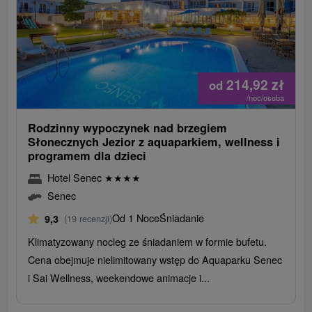
214,92
zł
od
/noc/osoba
Rodzinny wypoczynek nad brzegiem
Słonecznych Jezior z aquaparkiem, wellness i
programem dla dzieci
Hotel Senec
★
★
★
★
Senec
Od 1 Noce
Śniadanie
9,3
(19 recenzji)
Klimatyzowany nocleg ze śniadaniem w formie bufetu.
Cena obejmuje nielimitowany wstęp do Aquaparku Senec
i Sai Wellness, weekendowe animacje i...