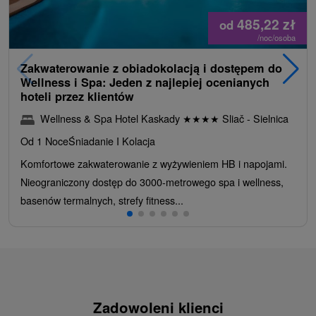
485,22
zł
od
/noc/osoba
Zakwaterowanie z obiadokolacją i dostępem do
Wellness i Spa: Jeden z najlepiej ocenianych
hoteli przez klientów
Wellness & Spa Hotel Kaskady
★
★
★
★
Sliač - Sielnica
Od 1 Noce
Śniadanie I Kolacja
Komfortowe zakwaterowanie z wyżywieniem HB i napojami.
Nieograniczony dostęp do 3000-metrowego spa i wellness,
basenów termalnych, strefy fitness...
Zadowoleni klienci