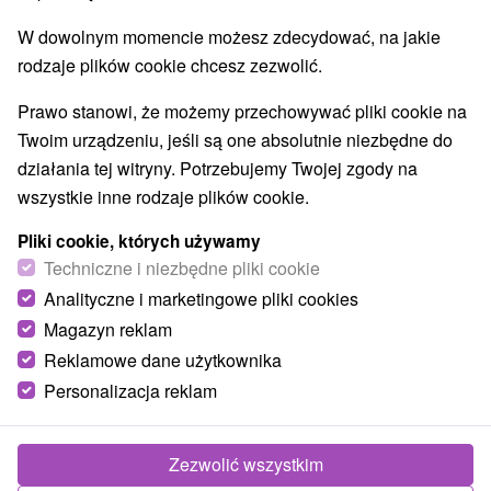
Najlepiej sprzedające
W dowolnym momencie możesz zdecydować, na jakie
rodzaje plików cookie chcesz zezwolić.
Prawo stanowi, że możemy przechowywać pliki cookie na
Wsie i miasta
Twoim urządzeniu, jeśli są one absolutnie niezbędne do
działania tej witryny. Potrzebujemy Twojej zgody na
Ždiar
(3)
wszystkie inne rodzaje plików cookie.
TOP - BESTSELLERY
NAJTAŃSZE
WSZYSTKO
Pliki cookie, których używamy
Techniczne i niezbędne pliki cookie
Analityczne i marketingowe pliki cookies
Magazyn reklam
TIP
Reklamowe dane użytkownika
Personalizacja reklam
Zezwolić wszystkim
Zniżka 2 %