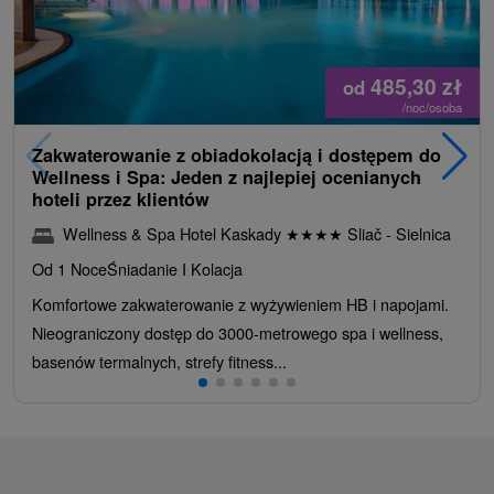
485,30
zł
od
/noc/osoba
Zakwaterowanie z obiadokolacją i dostępem do
Wellness i Spa: Jeden z najlepiej ocenianych
hoteli przez klientów
Wellness & Spa Hotel Kaskady
★
★
★
★
Sliač - Sielnica
Od 1 Noce
Śniadanie I Kolacja
Komfortowe zakwaterowanie z wyżywieniem HB i napojami.
Nieograniczony dostęp do 3000-metrowego spa i wellness,
basenów termalnych, strefy fitness...