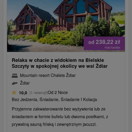
238,22
zł
od
/noc/osoba
Relaks w chacie z widokiem na Bielskie
Szczyty w spokojnej okolicy we wsi Ždiar
Mountain resort Chalets Ždiar
Ždiar
Od 2 Noce
10,0
(1 recenzji)
Bez Jedzenia, Śniadanie, Śniadanie I Kolacja
Przyjemne zakwaterowanie bez wyżywienia lub ze
śniadaniem w formie bufetu lub dwoma posiłkami, z
prywatną sauną fińską i zewnętrznym jacuzzi.