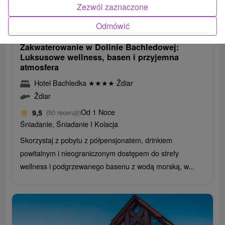
310,06
zł
Zezwól zaznaczone
od
304,03
zł
od
Odmówić
/noc/osoba
Zakwaterowanie w Dolinie Bachledowej:
Luksusowe wellness, basen i przyjemna
atmosfera
Hotel Bachledka
★
★
★
★
Ždiar
Ždiar
Od 1 Noce
9,5
(50 recenzji)
Śniadanie, Śniadanie I Kolacja
Skorzystaj z pobytu z półpensjonatem, drinkiem
powitalnym i nieograniczonym dostępem do strefy
wellness i podgrzewanego basenu z wodą morską, w...