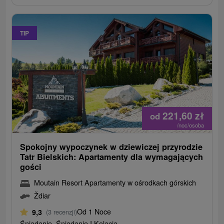
TIP
221,60
zł
od
/noc/osoba
Spokojny wypoczynek w dziewiczej przyrodzie
Tatr Bielskich: Apartamenty dla wymagających
gości
Moutain Resort Apartamenty w ośrodkach górskich
Ždiar
Od 1 Noce
9,3
(3 recenzji)
Śniadanie, Śniadanie I Kolacja