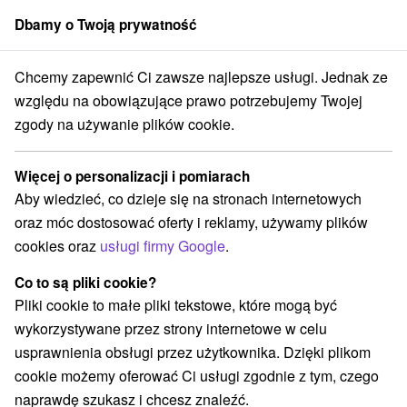
Dbamy o Twoją prywatność
członek grupy
Sorger
Chcemy zapewnić Ci zawsze najlepsze usługi. Jednak ze
cjalne oferty na Słowacji
Halloween pozostaje
Bachledova dolina
względu na obowiązujące prawo potrzebujemy Twojej
zgody na używanie plików cookie.
Halloween pozostaje Bachledova
dolina
Więcej o personalizacji i pomiarach
Aby wiedzieć, co dzieje się na stronach internetowych
Kategorie
oraz móc dostosować oferty i reklamy, używamy plików
cookies oraz
usługi firmy Google
.
Wszystkie kategorie
Pobyty z rabatem
(3)
Wellness pobyty
Wyjazdy weekendowe
(5)
(5)
Co to są pliki cookie?
Romantyczne wypady
Pobyty dla seniorów
(3)
(2)
Pliki cookie to małe pliki tekstowe, które mogą być
Wakacje rodzinne
(5)
wykorzystywane przez strony internetowe w celu
usprawnienia obsługi przez użytkownika. Dzięki plikom
cookie możemy oferować Ci usługi zgodnie z tym, czego
Wybierz lokalizację lub datę
naprawdę szukasz i chcesz znaleźć.