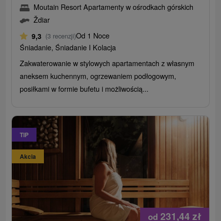
Moutain Resort Apartamenty w ośrodkach górskich
Ždiar
Od 1 Noce
9,3
(3 recenzji)
Śniadanie, Śniadanie I Kolacja
Zakwaterowanie w stylowych apartamentach z własnym
aneksem kuchennym, ogrzewaniem podłogowym,
posiłkami w formie bufetu i możliwością...
TIP
Akcia
231,44
zł
od