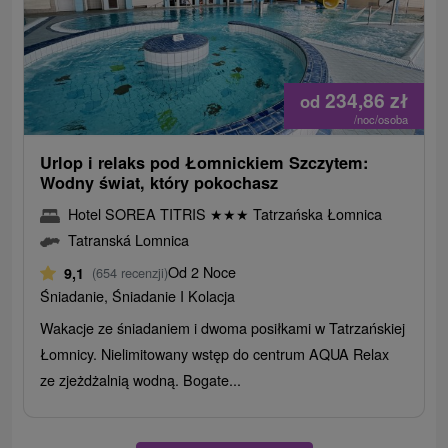
234,86
zł
od
/noc/osoba
Urlop i relaks pod Łomnickiem Szczytem:
Wodny świat, który pokochasz
Hotel SOREA TITRIS
★
★
★
Tatrzańska Łomnica
Tatranská Lomnica
Od 2 Noce
9,1
(654 recenzji)
Śniadanie, Śniadanie I Kolacja
Wakacje ze śniadaniem i dwoma posiłkami w Tatrzańskiej
Łomnicy. Nielimitowany wstęp do centrum AQUA Relax
ze zjeżdżalnią wodną. Bogate...