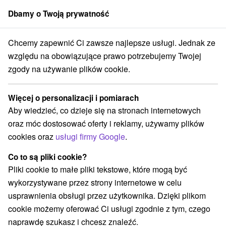
Dbamy o Twoją prywatność
członek grupy
Sorger
Chcemy zapewnić Ci zawsze najlepsze usługi. Jednak ze
Specjalne oferty na Słowacji
Halloween pozostaje
względu na obowiązujące prawo potrzebujemy Twojej
zgody na używanie plików cookie.
Najtańsze halloween pozostaje
Więcej o personalizacji i pomiarach
Kategorie
Aby wiedzieć, co dzieje się na stronach internetowych
oraz móc dostosować oferty i reklamy, używamy plików
Wszystkie kategorie
Pobyty z rabatem
(148)
cookies oraz
usługi firmy Google
.
Wellness pobyty
Wyjazdy weekendowe
(217)
(192)
Romantyczne wypady
Pobyty dla seniorów
(56)
(85)
Co to są pliki cookie?
Wakacje rodzinne
(149)
Pliki cookie to małe pliki tekstowe, które mogą być
wykorzystywane przez strony internetowe w celu
usprawnienia obsługi przez użytkownika. Dzięki plikom
Wybierz lokalizację lub datę
cookie możemy oferować Ci usługi zgodnie z tym, czego
naprawdę szukasz i chcesz znaleźć.