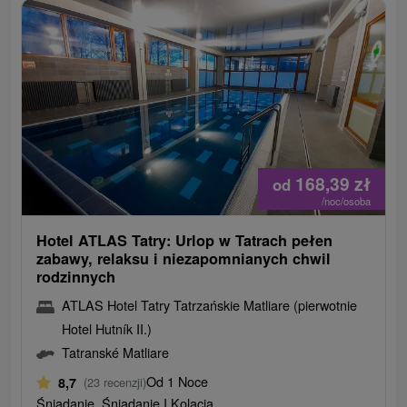
168,39
zł
od
/noc/osoba
Hotel ATLAS Tatry: Urlop w Tatrach pełen
zabawy, relaksu i niezapomnianych chwil
rodzinnych
ATLAS Hotel Tatry Tatrzańskie Matliare (pierwotnie
Hotel Hutník II.)
Tatranské Matliare
Od 1 Noce
8,7
(23 recenzji)
Śniadanie, Śniadanie I Kolacja