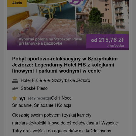
Akcia
215,76
zł
od
/noc/osoba
Pobyt sportowo-relaksacyjny w Szczyrbskim
Jeziorze: Legendarny Hotel FIS z kolejkami
linowymi i parkami wodnymi w cenie
Hotel Fis
★
★
★
Szczyrbskie Jezioro
Štrbské Pleso
Od 1 Noce
9,1
(449 recenzji)
Śniadanie, Śniadanie I Kolacja
Ciesz się swoim pobytem i zyskaj karnety
narciarskie/kolejki linowe do ośrodków Jasna i Wysokie
Tatry oraz wejścia do aquaparków dla każdej osoby.