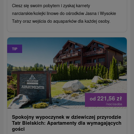
Ciesz się swoim pobytem i zyskaj karnety
narciarskie/kolejki linowe do ośrodków Jasna i Wysokie
Tatry oraz wejścia do aquaparków dla każdej osoby.
TIP
221,56
zł
od
/noc/osoba
Spokojny wypoczynek w dziewiczej przyrodzie
Tatr Bielskich: Apartamenty dla wymagających
gości