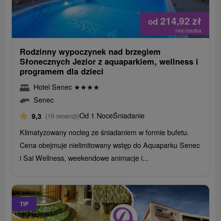
214,92
zł
od
/noc/osoba
Rodzinny wypoczynek nad brzegiem
Słonecznych Jezior z aquaparkiem, wellness i
programem dla dzieci
Hotel Senec
★
★
★
★
Senec
Od 1 Noce
Śniadanie
9,3
(19 recenzji)
Klimatyzowany nocleg ze śniadaniem w formie bufetu.
Cena obejmuje nielimitowany wstęp do Aquaparku Senec
i Sai Wellness, weekendowe animacje i...
TIP