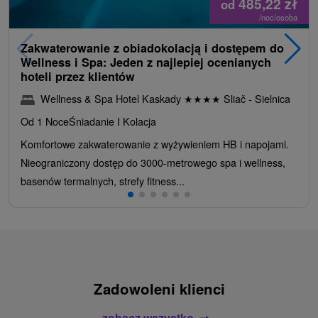
485,22
zł
od
/noc/osoba
Zakwaterowanie z obiadokolacją i dostępem do
Wellness i Spa: Jeden z najlepiej ocenianych
hoteli przez klientów
Wellness & Spa Hotel Kaskady
★
★
★
★
Sliač - Sielnica
Od 1 Noce
Śniadanie I Kolacja
Komfortowe zakwaterowanie z wyżywieniem HB i napojami.
Nieograniczony dostęp do 3000-metrowego spa i wellness,
basenów termalnych, strefy fitness...
Zadowoleni klienci
zobacz wszystko