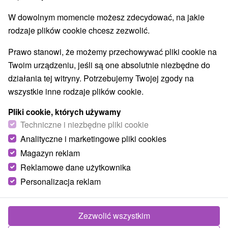
Najlepiej sprzedające
W dowolnym momencie możesz zdecydować, na jakie
rodzaje plików cookie chcesz zezwolić.
Najczęściej wyszukiwane
Prawo stanowi, że możemy przechowywać pliki cookie na
Pokaż wszystko
Twoim urządzeniu, jeśli są one absolutnie niezbędne do
w Tatrach
(32)
Prešovský kraj
(20)
działania tej witryny. Potrzebujemy Twojej zgody na
wszystkie inne rodzaje plików cookie.
Y
NAJDROŻSZE
NA PODSTAWIE OCEN
NAJTAŃSZE
Pliki cookie, których używamy
Techniczne i niezbędne pliki cookie
Analityczne i marketingowe pliki cookies
Akcia
Magazyn reklam
Reklamowe dane użytkownika
Personalizacja reklam
Zezwolić wszystkim