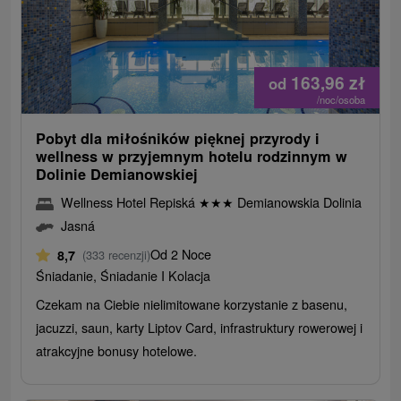
163,96
zł
od
/noc/osoba
Pobyt dla miłośników pięknej przyrody i
wellness w przyjemnym hotelu rodzinnym w
Dolinie Demianowskiej
Wellness Hotel Repiská
★
★
★
Demianowskia Dolinia
Jasná
Od 2 Noce
8,7
(333 recenzji)
Śniadanie, Śniadanie I Kolacja
Czekam na Ciebie nielimitowane korzystanie z basenu,
jacuzzi, saun, karty Liptov Card, infrastruktury rowerowej i
atrakcyjne bonusy hotelowe.