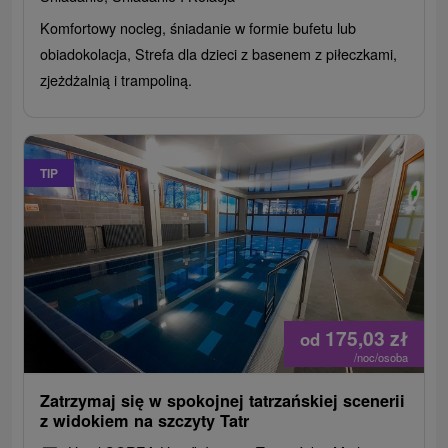
Komfortowy nocleg, śniadanie w formie bufetu lub
obiadokolacja, Strefa dla dzieci z basenem z piłeczkami,
zjeżdżalnią i trampoliną.
TIP
175,03
zł
od
/noc/osoba
Zatrzymaj się w spokojnej tatrzańskiej scenerii
z widokiem na szczyty Tatr