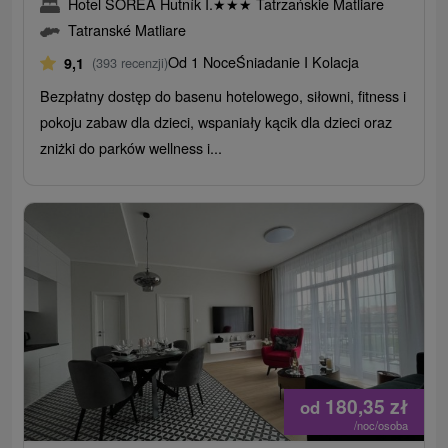
Hotel SOREA Hutník I.
★
★
★
Tatrzańskie Matliare
Tatranské Matliare
Od 1 Noce
Śniadanie I Kolacja
9,1
(393 recenzji)
Bezpłatny dostęp do basenu hotelowego, siłowni, fitness i
pokoju zabaw dla dzieci, wspaniały kącik dla dzieci oraz
zniżki do parków wellness i...
180,35
zł
od
/noc/osoba