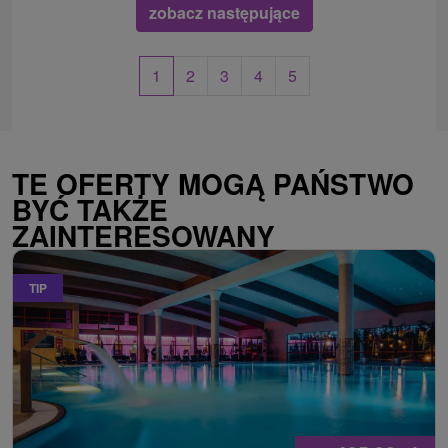
zobacz następujące
1
2
3
4
5
TE OFERTY MOGĄ PAŃSTWO
BYĆ TAKŻE
ZAINTERESOWANY
TIP