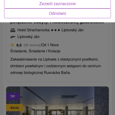
142,02
zł
od
Zezwól zaznaczone
/noc/osoba
Odmówić
Urlop wellness w Dolinie Jańskiej oferujący
połączenie tradycji i nowoczesnej gastronomii
Hotel Strachanovka
★
★
★
Liptovský Ján
Liptovský Ján
Od 1 Noce
9,5
(26 recenzji)
Śniadanie, Śniadanie I Kolacja
Zakwaterowanie na Liptowie z elastycznymi posiłkami,
drinkiem powitalnym i codziennym wstępem do centrum
odnowy biologicznej Rusnácka Baňa.
TIP
Akcia