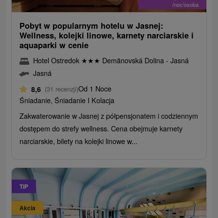
/noc/osoba
Pobyt w popularnym hotelu w Jasnej:
Wellness, kolejki linowe, karnety narciarskie i
aquaparki w cenie
Hotel Ostredok
★
★
★
Demänovská Dolina - Jasná
Jasná
Od 1 Noce
8,6
(31 recenzji)
Śniadanie, Śniadanie I Kolacja
Zakwaterowanie w Jasnej z półpensjonatem i codziennym
dostępem do strefy wellness. Cena obejmuje karnety
narciarskie, bilety na kolejki linowe w...
TIP
Akcia