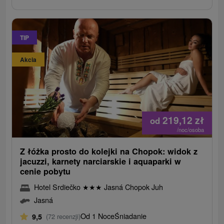
TIP
Akcia
219,12
zł
od
/noc/osoba
Z łóżka prosto do kolejki na Chopok: widok z
jacuzzi, karnety narciarskie i aquaparki w
cenie pobytu
Hotel Srdiečko
★
★
★
Jasná Chopok Juh
Jasná
Od 1 Noce
Śniadanie
9,5
(72 recenzji)