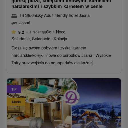
górską plażą, kolejkami linowymi, karnetami
narciarskimi i szybkim karnetem w cenie
Tri Studničky Adult friendly hotel Jasná
Jasná
Od 1 Noce
9,2
(81 recenzji)
Śniadanie, Śniadanie I Kolacja
Ciesz się swoim pobytem i zyskaj karnety
narciarskie/kolejki linowe do ośrodków Jasna i Wysokie
Tatry oraz wejścia do aquaparków dla każdej...
TIP
Akcia