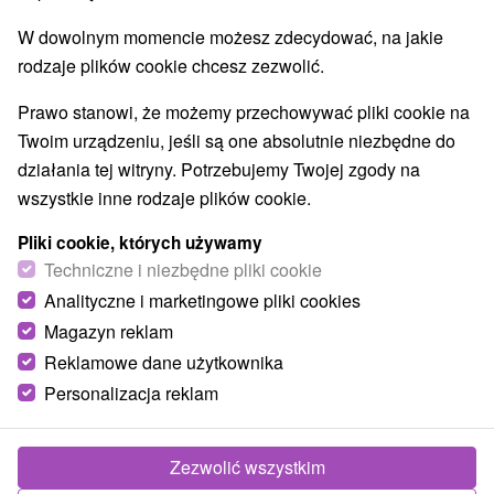
Najlepiej sprzedające
W dowolnym momencie możesz zdecydować, na jakie
rodzaje plików cookie chcesz zezwolić.
Prawo stanowi, że możemy przechowywać pliki cookie na
Wsie i miasta
Twoim urządzeniu, jeśli są one absolutnie niezbędne do
działania tej witryny. Potrzebujemy Twojej zgody na
Jasná
(5)
Demänovská Dolina
(1)
wszystkie inne rodzaje plików cookie.
Y
NAJDROŻSZE
NA PODSTAWIE OCEN
NAJTAŃSZE
Pliki cookie, których używamy
Techniczne i niezbędne pliki cookie
Analityczne i marketingowe pliki cookies
Magazyn reklam
TIP
Reklamowe dane użytkownika
Personalizacja reklam
Akcia
Zezwolić wszystkim