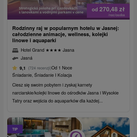
270,48
zł
od
/noc/osoba
Rodzinny raj w popularnym hotelu w Jasnej:
całodzienne animacje, wellness, kolejki
linowe i aquaparki
Hotel Grand
★
★
★
★
Jasna
Jasná
Od 1 Noce
9,1
(724 recenzji)
Śniadanie, Śniadanie I Kolacja
Ciesz się swoim pobytem i zyskaj karnety
narciarskie/kolejki linowe do ośrodków Jasna i Wysokie
Tatry oraz wejścia do aquaparków dla każdej...
TIP