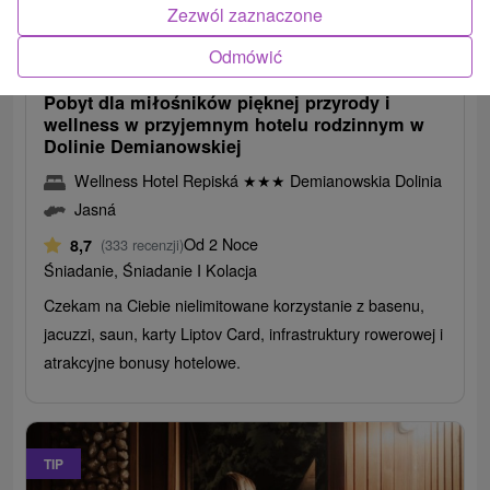
Zezwól zaznaczone
163,96
zł
od
Odmówić
/noc/osoba
Pobyt dla miłośników pięknej przyrody i
wellness w przyjemnym hotelu rodzinnym w
Dolinie Demianowskiej
Wellness Hotel Repiská
★
★
★
Demianowskia Dolinia
Jasná
Od 2 Noce
8,7
(333 recenzji)
Śniadanie, Śniadanie I Kolacja
Czekam na Ciebie nielimitowane korzystanie z basenu,
jacuzzi, saun, karty Liptov Card, infrastruktury rowerowej i
atrakcyjne bonusy hotelowe.
TIP