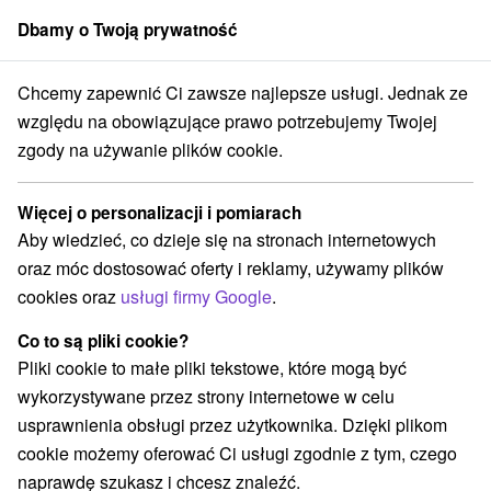
Dbamy o Twoją prywatność
członek grupy
Sorger
Chcemy zapewnić Ci zawsze najlepsze usługi. Jednak ze
alne oferty na Słowacji
Halloween pozostaje
Demänovská dolina
względu na obowiązujące prawo potrzebujemy Twojej
zgody na używanie plików cookie.
Najtańsze halloween pozostaje
Demänovská dolina
Więcej o personalizacji i pomiarach
Aby wiedzieć, co dzieje się na stronach internetowych
Kategorie
oraz móc dostosować oferty i reklamy, używamy plików
cookies oraz
usługi firmy Google
.
Wszystkie kategorie
Pobyty z rabatem
(12)
Wellness pobyty
Wyjazdy weekendowe
(12)
(16)
Co to są pliki cookie?
Romantyczne wypady
Pobyty dla seniorów
(7)
(9)
Pliki cookie to małe pliki tekstowe, które mogą być
Wakacje rodzinne
(14)
wykorzystywane przez strony internetowe w celu
usprawnienia obsługi przez użytkownika. Dzięki plikom
cookie możemy oferować Ci usługi zgodnie z tym, czego
Wybierz lokalizację lub datę
naprawdę szukasz i chcesz znaleźć.