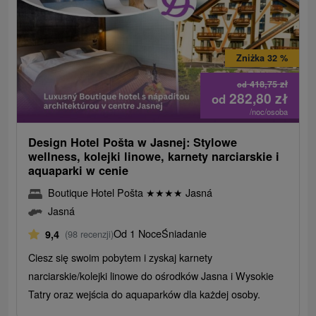
Zniżka 32 %
418,75
zł
od
282,80
zł
od
/noc/osoba
Design Hotel Pošta w Jasnej: Stylowe
wellness, kolejki linowe, karnety narciarskie i
aquaparki w cenie
Boutique Hotel Pošta
★
★
★
★
Jasná
Jasná
Od 1 Noce
Śniadanie
9,4
(98 recenzji)
Ciesz się swoim pobytem i zyskaj karnety
narciarskie/kolejki linowe do ośrodków Jasna i Wysokie
Tatry oraz wejścia do aquaparków dla każdej osoby.