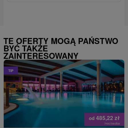
TE OFERTY MOGĄ PAŃSTWO
BYĆ TAKŻE
ZAINTERESOWANY
TIP
485,22
zł
od
/noc/osoba