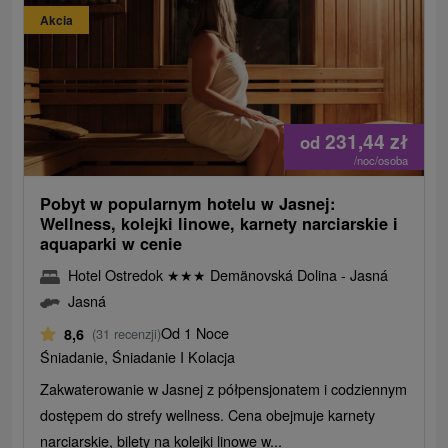
Akcia
231,44
zł
od
/noc/osoba
Pobyt w popularnym hotelu w Jasnej:
Wellness, kolejki linowe, karnety narciarskie i
aquaparki w cenie
Hotel Ostredok
★
★
★
Demänovská Dolina - Jasná
Jasná
Od 1 Noce
8,6
(31 recenzji)
Śniadanie, Śniadanie I Kolacja
Zakwaterowanie w Jasnej z półpensjonatem i codziennym
dostępem do strefy wellness. Cena obejmuje karnety
narciarskie, bilety na kolejki linowe w...