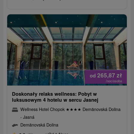
265,87
zł
od
/noc/osoba
Doskonały relaks wellness: Pobyt w
luksusowym 4 hotelu w sercu Jasnej
Wellness Hotel Chopok
★
★
★
★
Demänovská Dolina
- Jasná
Demänovská Dolina