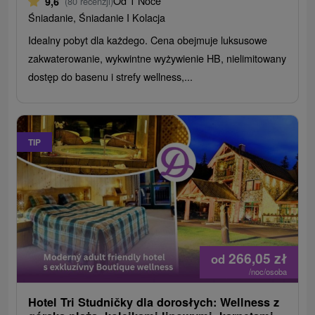
Od 1 Noce
9,6
(80 recenzji)
Śniadanie, Śniadanie I Kolacja
Idealny pobyt dla każdego. Cena obejmuje luksusowe
zakwaterowanie, wykwintne wyżywienie HB, nielimitowany
dostęp do basenu i strefy wellness,...
TIP
266,05
zł
od
/noc/osoba
Hotel Tri Studničky dla dorosłych: Wellness z