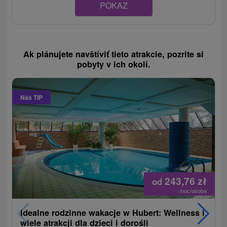
POKAZ
Ak plánujete navštíviť tieto atrakcie, pozrite si
pobyty v ich okolí.
Náš TIP
243,76
zł
od
/noc/osoba
Idealne rodzinne wakacje w Hubert: Wellness i
wiele atrakcji dla dzieci i dorośli