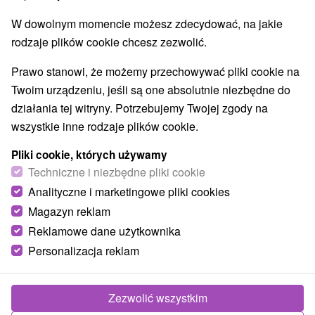
Areny laserowe i paintball
(1)
W dowolnym momencie możesz zdecydować, na jakie
Jeziora, jeziora, zbiorniki wodne
(26)
rodzaje plików cookie chcesz zezwolić.
Aquaparki, baseny
Kościoły drewniane
(3)
(1)
Wodospady
Pomniki
Atrakcje dla dzieci
(9)
(1)
(23)
Prawo stanowi, że możemy przechowywać pliki cookie na
Tarcze
Escaperoom
Ogrody botaniczne
(43)
(1)
(1)
Twoim urządzeniu, jeśli są one absolutnie niezbędne do
Muzea i galerie
Atrakcje turystyczne
(10)
(12)
działania tej witryny. Potrzebujemy Twojej zgody na
Atrakcje z adrenaliną
Kolejki linowe
(8)
(2)
wszystkie inne rodzaje plików cookie.
Tory bobslejowe
Jaskinie
(1)
(2)
Pliki cookie, których używamy
Techniczne i niezbędne pliki cookie
Wsie i miasta
Analityczne i marketingowe pliki cookies
Pokaż wszystko
Poprad
(5)
Vysoké Tatry
(4)
Magazyn reklam
Reklamowe dane użytkownika
Personalizacja reklam
Zezwolić wszystkim