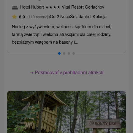
Hotel Hubert
★
★
★
★
Vital Resort Gerlachov
Od 2 Noce
Śniadanie I Kolacja
8,9
(119 recenzji)
Nocleg z wyżywieniem, wellness, kącikiem dla dzieci,
farmą zwierząt i wieloma atrakcjami dla całej rodziny,
bezpłatnym wstępem na baseny i...
➝ Pokračovať v prehliadaní atrakcií