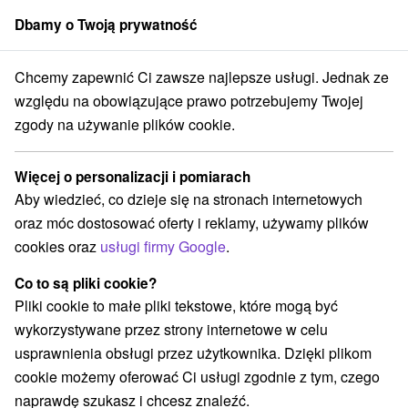
Dbamy o Twoją prywatność
członek grupy
Sorger
Chcemy zapewnić Ci zawsze najlepsze usługi. Jednak ze
Atrakcje na Słowacji
Atrakcje dla dzieci
Wysokie Tatry
względu na obowiązujące prawo potrzebujemy Twojej
zgody na używanie plików cookie.
Atrakcje dla dzieci Wysokie Tatry
Więcej o personalizacji i pomiarach
Kategorie
Aby wiedzieć, co dzieje się na stronach internetowych
oraz móc dostosować oferty i reklamy, używamy plików
Wszystkie kategorie
Ośrodki i miasteczka dziecięce
(5)
cookies oraz
usługi firmy Google
.
Túry a turistické chodníky
(36)
Amfiteatry i kina w przyrodzie
Pola golfowe
(1)
(2)
Co to są pliki cookie?
Źródła
Parki miejskie i zamkowe
(2)
(1)
Pliki cookie to małe pliki tekstowe, które mogą być
Ośrodek narciarski
Obiekty architektoniczne
(10)
(2)
wykorzystywane przez strony internetowe w celu
Zamki
Chaty górskie
Skanseny
(1)
(12)
(2)
usprawnienia obsługi przez użytkownika. Dzięki plikom
Jazda konna
Sporty
Zamki, pałace, ruiny
(3)
(4)
(2)
cookie możemy oferować Ci usługi zgodnie z tym, czego
Wieże obserwacyjne i chodniki
(2)
naprawdę szukasz i chcesz znaleźć.