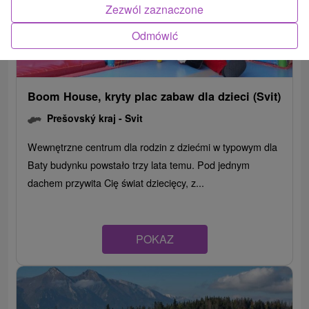
Zezwól zaznaczone
Odmówić
Boom House, kryty plac zabaw dla dzieci (Svit)
Prešovský kraj -
Svit
Wewnętrzne centrum dla rodzin z dziećmi w typowym dla
Baty budynku powstało trzy lata temu. Pod jednym
dachem przywita Cię świat dziecięcy, z...
POKAZ