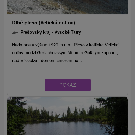
Dlhé pleso (Velická dolina)
Prešovský kraj -
Vysoké Tatry
Nadmorská výška: 1929 m.n.m. Pleso v kotlinke Velickej
doliny medzi Gerlachovským štítom a Guľatým kopcom,
nad Sliezskym domom smerom na...
POKAZ