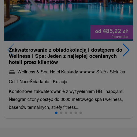
485,22
zł
od
/noc/osoba
Zakwaterowanie z obiadokolacją i dostępem do
Wellness i Spa: Jeden z najlepiej ocenianych
hoteli przez klientów
Wellness & Spa Hotel Kaskady
★
★
★
★
Sliač - Sielnica
Od 1 Noce
Śniadanie I Kolacja
Komfortowe zakwaterowanie z wyżywieniem HB i napojami.
Nieograniczony dostęp do 3000-metrowego spa i wellness,
basenów termalnych, strefy fitness...