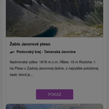
Žabie Javorové pleso
Prešovský kraj -
Tatranská Javorina
Nadmorská výška: 1878 m.n.m. Hĺbka: 15 m Rozloha: 1
ha Pleso v Zadnej Javorovej doline, v najvyššie položenej
časti, ktorá je...
POKAZ