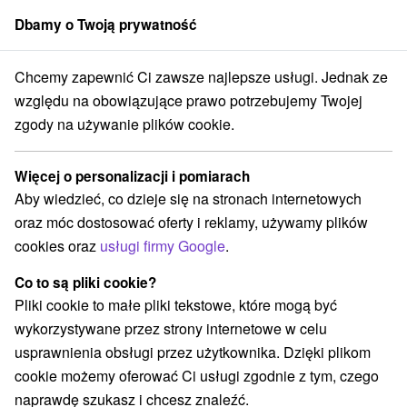
Dbamy o Twoją prywatność
członek grupy
Sorger
Chcemy zapewnić Ci zawsze najlepsze usługi. Jednak ze
rakcje na Słowacji
Jeziora, jeziora, zbiorniki wodne
Wysokie Tatry
względu na obowiązujące prawo potrzebujemy Twojej
zgody na używanie plików cookie.
Jeziora, jeziora, zbiorniki wodne
Wysokie Tatry
Więcej o personalizacji i pomiarach
Aby wiedzieć, co dzieje się na stronach internetowych
Kategorie
oraz móc dostosować oferty i reklamy, używamy plików
cookies oraz
usługi firmy Google
.
Wszystkie kategorie
Ośrodki i miasteczka dziecięce
(5)
Túry a turistické chodníky
(36)
Co to są pliki cookie?
Amfiteatry i kina w przyrodzie
Pola golfowe
(1)
(2)
Pliki cookie to małe pliki tekstowe, które mogą być
Źródła
Parki miejskie i zamkowe
(2)
(1)
wykorzystywane przez strony internetowe w celu
Ośrodek narciarski
Obiekty architektoniczne
(10)
(2)
usprawnienia obsługi przez użytkownika. Dzięki plikom
Zamki
Chaty górskie
Skanseny
(1)
(12)
(2)
cookie możemy oferować Ci usługi zgodnie z tym, czego
Jazda konna
Sporty
Zamki, pałace, ruiny
(3)
(4)
(2)
naprawdę szukasz i chcesz znaleźć.