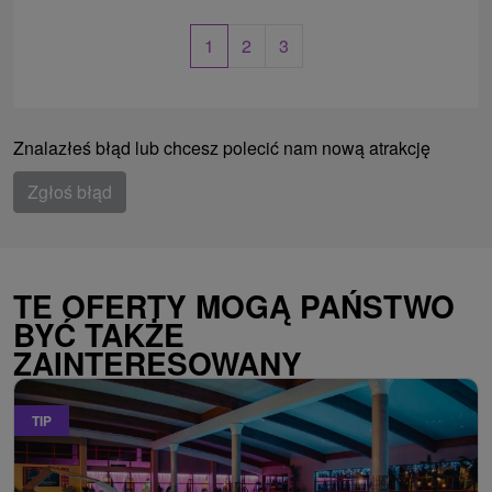
1
2
3
Znalazłeś błąd lub chcesz polecić nam nową atrakcję
Zgłoś błąd
TE OFERTY MOGĄ PAŃSTWO
BYĆ TAKŻE
ZAINTERESOWANY
TIP