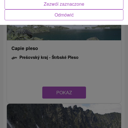
Zezwól zaznaczone
Odmówić
Capie pleso
Prešovský kraj -
Štrbské Pleso
POKAZ