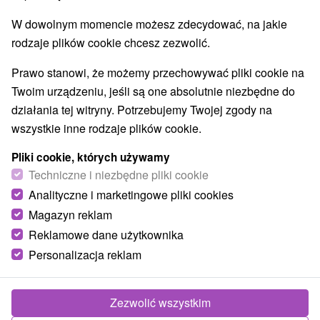
Wieże obserwacyjne i chodniki
(2)
W dowolnym momencie możesz zdecydować, na jakie
Areny laserowe i paintball
(1)
rodzaje plików cookie chcesz zezwolić.
Jeziora, jeziora, zbiorniki wodne
(26)
Aquaparki, baseny
Kościoły drewniane
(3)
(1)
Prawo stanowi, że możemy przechowywać pliki cookie na
Wodospady
Pomniki
Atrakcje dla dzieci
(9)
(1)
(23)
Twoim urządzeniu, jeśli są one absolutnie niezbędne do
Tarcze
Escaperoom
Ogrody botaniczne
(43)
(1)
(1)
działania tej witryny. Potrzebujemy Twojej zgody na
Muzea i galerie
Atrakcje turystyczne
(10)
(12)
wszystkie inne rodzaje plików cookie.
Atrakcje z adrenaliną
Kolejki linowe
(8)
(2)
Pliki cookie, których używamy
Tory bobslejowe
Jaskinie
(1)
(2)
Techniczne i niezbędne pliki cookie
Analityczne i marketingowe pliki cookies
Wsie i miasta
Magazyn reklam
Vysoké Tatry
(15)
Štrbské Pleso
(8)
Reklamowe dane użytkownika
Personalizacja reklam
Zezwolić wszystkim