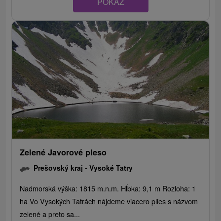
POKAZ
Zelené Javorové pleso
Prešovský kraj -
Vysoké Tatry
Nadmorská výška: 1815 m.n.m. Hĺbka: 9,1 m Rozloha: 1
ha Vo Vysokých Tatrách nájdeme viacero plies s názvom
zelené a preto sa...