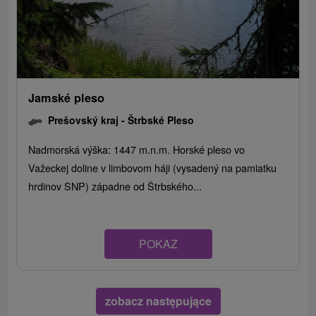
Jamské pleso
Prešovský kraj -
Štrbské Pleso
Nadmorská výška: 1447 m.n.m. Horské pleso vo
Važeckej doline v limbovom háji (vysadený na pamiatku
hrdinov SNP) západne od Štrbského...
POKAZ
zobacz następujące