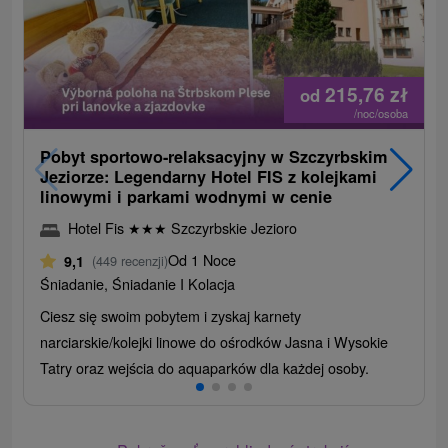
215,76
zł
od
/noc/osoba
Pobyt sportowo-relaksacyjny w Szczyrbskim
Jeziorze: Legendarny Hotel FIS z kolejkami
linowymi i parkami wodnymi w cenie
Hotel Fis
★
★
★
Szczyrbskie Jezioro
Od 1 Noce
9,1
(449 recenzji)
Śniadanie, Śniadanie I Kolacja
Ciesz się swoim pobytem i zyskaj karnety
narciarskie/kolejki linowe do ośrodków Jasna i Wysokie
Tatry oraz wejścia do aquaparków dla każdej osoby.