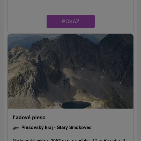
POKAZ
Ľadové pleso
Prešovský kraj -
Starý Smokovec
Nadmorská výška: 2057 m n. m. Hĺbka: 17 m Rozloha: 2