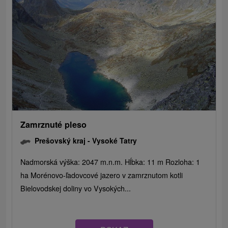
Zamrznuté pleso
Prešovský kraj -
Vysoké Tatry
Nadmorská výška: 2047 m.n.m. Hĺbka: 11 m Rozloha: 1
ha Morénovo-ľadovcové jazero v zamrznutom kotli
Bielovodskej doliny vo Vysokých...