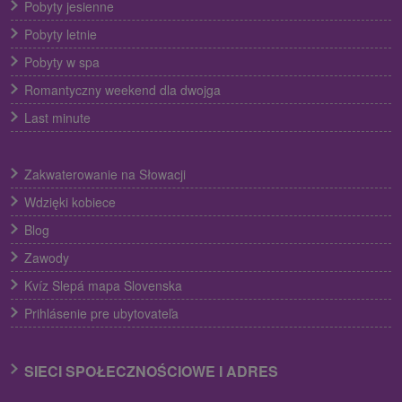
Pobyty jesienne
Pobyty letnie
Pobyty w spa
Romantyczny weekend dla dwojga
Last minute
Zakwaterowanie na Słowacji
Wdzięki kobiece
Blog
Zawody
Kvíz Slepá mapa Slovenska
Prihlásenie pre ubytovateľa
SIECI SPOŁECZNOŚCIOWE I ADRES