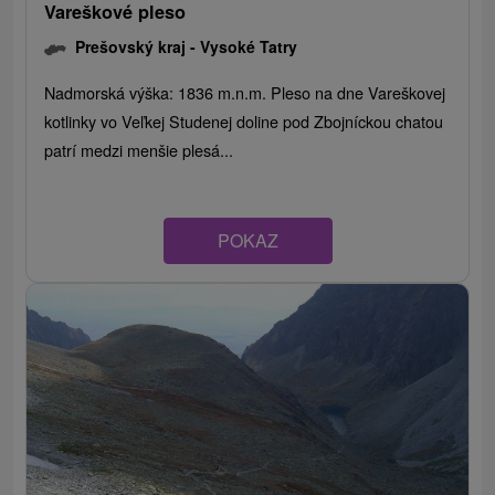
Vareškové pleso
Prešovský kraj -
Vysoké Tatry
Nadmorská výška: 1836 m.n.m. Pleso na dne Vareškovej
kotlinky vo Veľkej Studenej doline pod Zbojníckou chatou
patrí medzi menšie plesá...
POKAZ