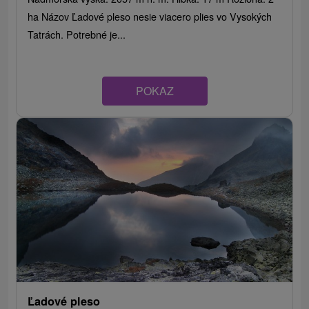
ha Názov Ľadové pleso nesie viacero plies vo Vysokých
Tatrách. Potrebné je...
POKAZ
Ľadové pleso