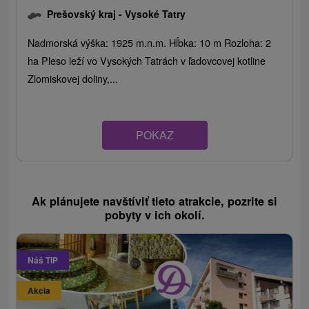
Prešovský kraj -
Vysoké Tatry
Nadmorská výška: 1925 m.n.m. Hĺbka: 10 m Rozloha: 2
ha Pleso leží vo Vysokých Tatrách v ľadovcovej kotline
Zlomiskovej doliny,...
POKAZ
Ak plánujete navštíviť tieto atrakcie, pozrite si
pobyty v ich okolí.
Náš TIP
Akcia