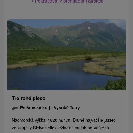
➝ Pokračovať v prehliadaní atrakcií
Trojrohé pleso
Prešovský kraj -
Vysoké Tatry
Nadmorská výška: 1620 m.n.m. Druhé najväčšie jazero
zo skupiny Bielych plies ležiacich na juh od Veľkého