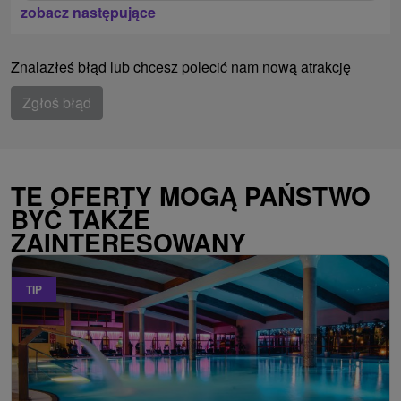
zobacz następujące
Znalazłeś błąd lub chcesz polecić nam nową atrakcję
Zgłoś błąd
TE OFERTY MOGĄ PAŃSTWO
BYĆ TAKŻE
ZAINTERESOWANY
TIP