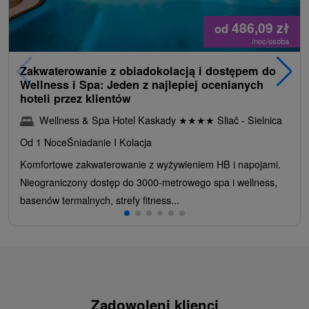
486,09
zł
od
/noc/osoba
Zakwaterowanie z obiadokolacją i dostępem do
Wellness i Spa: Jeden z najlepiej ocenianych
hoteli przez klientów
Wellness & Spa Hotel Kaskady
★
★
★
★
Sliač - Sielnica
Od 1 Noce
Śniadanie I Kolacja
Komfortowe zakwaterowanie z wyżywieniem HB i napojami.
Nieograniczony dostęp do 3000-metrowego spa i wellness,
basenów termalnych, strefy fitness...
Zadowoleni klienci