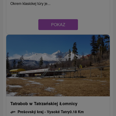
Okrem klasickej túry je...
POKAZ
Tatrabob w Tatrzańskiej Łomnicy
Prešovský kraj -
Vysoké Tatry
0.18 Km