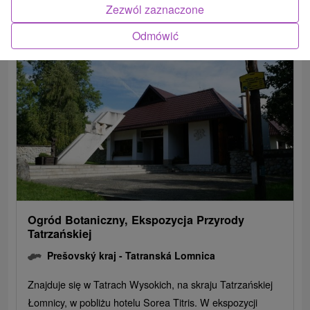
POKAZ
Zezwól zaznaczone
Odmówić
Ogród Botaniczny, Ekspozycja Przyrody
Tatrzańskiej
Prešovský kraj -
Tatranská Lomnica
Znajduje się w Tatrach Wysokich, na skraju Tatrzańskiej
Łomnicy, w pobliżu hotelu Sorea Titris. W ekspozycji