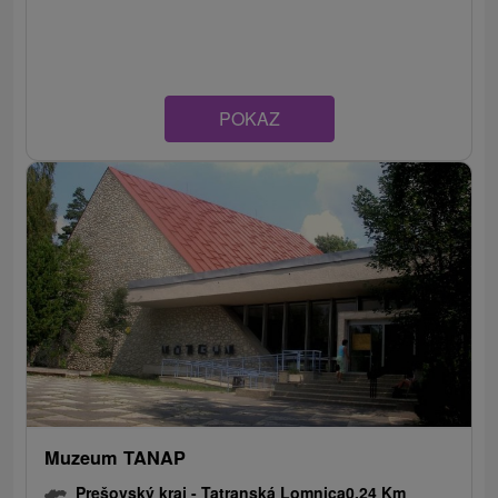
POKAZ
Muzeum TANAP
Prešovský kraj -
Tatranská Lomnica
0.24 Km