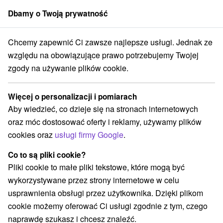
Dbamy o Twoją prywatność
członek grupy
Sorger
Chcemy zapewnić Ci zawsze najlepsze usługi. Jednak ze
 dzieci
Východné Slovensko
Prešovský kraj
Tatranská Lomnica
względu na obowiązujące prawo potrzebujemy Twojej
zgody na używanie plików cookie.
Atrakcje dla dzieci Tatranská
Lomnica a v okolí
Więcej o personalizacji i pomiarach
Aby wiedzieć, co dzieje się na stronach internetowych
Kategorie
oraz móc dostosować oferty i reklamy, używamy plików
cookies oraz
usługi firmy Google
.
Wszystkie kategorie
Atrakcje z adrenaliną
(1)
Atrakcje turystyczne
Muzea i galerie
(1)
(2)
Co to są pliki cookie?
Ogrody botaniczne
Tarcze
(1)
(1)
Pliki cookie to małe pliki tekstowe, które mogą być
Atrakcje dla dzieci
(2)
wykorzystywane przez strony internetowe w celu
Ośrodki i miasteczka dziecięce
(1)
usprawnienia obsługi przez użytkownika. Dzięki plikom
Ośrodek narciarski
Túry a turistické chodníky
(1)
(6)
cookie możemy oferować Ci usługi zgodnie z tym, czego
naprawdę szukasz i chcesz znaleźć.