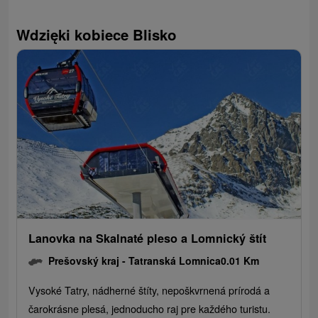
Wdzięki kobiece Blisko
Lanovka na Skalnaté pleso a Lomnický štít
Prešovský kraj -
Tatranská Lomnica
0.01 Km
Vysoké Tatry, nádherné štíty, nepoškvrnená prírodá a
čarokrásne plesá, jednoducho raj pre každého turistu.