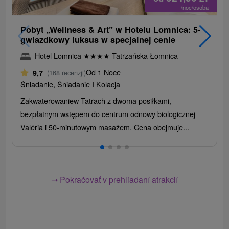
/noc/osoba
Pobyt „Wellness & Art” w Hotelu Lomnica: 5-
gwiazdkowy luksus w specjalnej cenie
Hotel Lomnica
★
★
★
★
Tatrzańska Łomnica
Od 1 Noce
9,7
(168 recenzji)
Śniadanie, Śniadanie I Kolacja
Zakwaterowaniew Tatrach z dwoma posiłkami,
bezpłatnym wstępem do centrum odnowy biologicznej
Valéria i 50-minutowym masażem. Cena obejmuje...
➝ Pokračovať v prehliadaní atrakcií