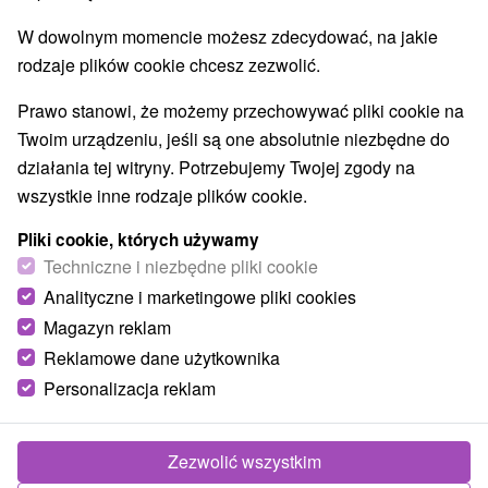
W dowolnym momencie możesz zdecydować, na jakie
rodzaje plików cookie chcesz zezwolić.
Prawo stanowi, że możemy przechowywać pliki cookie na
Twoim urządzeniu, jeśli są one absolutnie niezbędne do
działania tej witryny. Potrzebujemy Twojej zgody na
wszystkie inne rodzaje plików cookie.
Pliki cookie, których używamy
Techniczne i niezbędne pliki cookie
Galeria Dobra zabawka
Analityczne i marketingowe pliki cookies
Prešovský kraj -
Tatranská Lomnica
Magazyn reklam
Interaktywna galeria dla dzieci znajduje się bezpośrednio
Reklamowe dane użytkownika
w Tatrzańskiej Łomnicy, w pobliżu toru bobslejowego i
Personalizacja reklam
Muzeum Tatrzańskiego Parku...
Zezwolić wszystkim