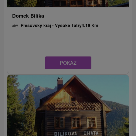
Domek Bilíka
Prešovský kraj -
Vysoké Tatry
4.19 Km
POKAZ