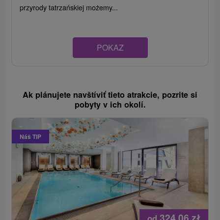
przyrody tatrzańskiej możemy...
POKAZ
Ak plánujete navštíviť tieto atrakcie, pozrite si
pobyty v ich okolí.
Náš TIP
324,06
zł
od