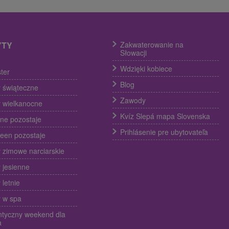
YTY
Zakwaterowanie na
Słowacji
Wdzięki kobiece
ter
Blog
 świąteczne
Zawody
 wielkanocne
Kvíz Slepá mapa Slovenska
ine pozostaje
Prihlásenie pre ubytovateľa
een pozostaje
 zimowe narciarskie
 jesienne
 letnie
 w spa
tyczny weekend dla
a