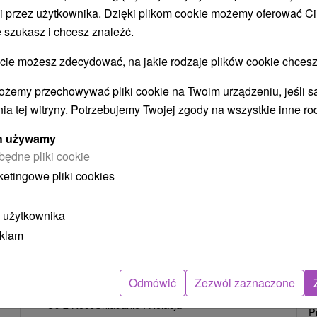
i przez użytkownika. Dzięki plikom cookie możemy oferować Ci
STWO BYĆ TAKŻE ZAINTERESO
 szukasz i chcesz znaleźć.
 możesz zdecydować, na jakie rodzaje plików cookie chcesz
ożemy przechowywać pliki cookie na Twoim urządzeniu, jeśli s
ia tej witryny. Potrzebujemy Twojej zgody na wszystkie inne ro
ych używamy
będne pliki cookie
ketingowe pliki cookies
zł
405,43
zł
od
oba
/noc/osoba
 użytkownika
Intensywny pobyt MINI RELAX:
P
eklam
n
Szybka i skuteczna ucieczka od
r
stresu
Hotel Flóra
★
★
★
Trenczańskie Teplice
Odmówić
Zezwól zaznaczone
O
Od 2 Noce
Śniadanie I Kolacja
P