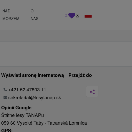
NAD
O
MORZEM
NAS
Wyświetl stronę internetową
Przejdź do
+421 52 47803 11
sekretariat@lesytanap.sk
Opinii Google
Štátne lesy TANAPu
059 60 Vysoké Tatry - Tatranská Lomnica
GPS: