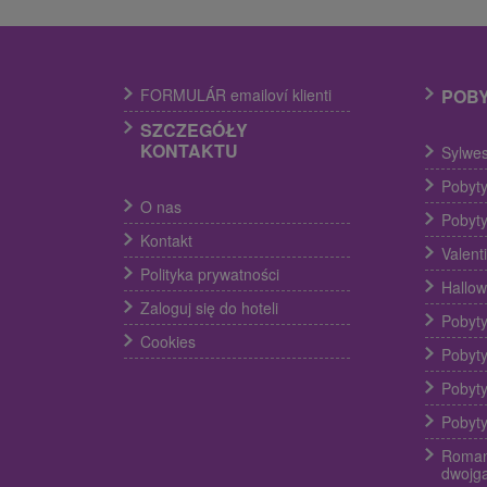
FORMULÁR emailoví klienti
POB
SZCZEGÓŁY
KONTAKTU
Sylwes
Pobyty
O nas
Pobyty
Kontakt
Valent
Polityka prywatności
Hallow
Zaloguj się do hoteli
Pobyty
Cookies
Pobyty
Pobyty
Pobyty
Roman
dwojg