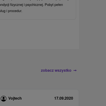
Od 2 Noce
All
ondycji fizycznej i psychicznej. Pobyt pełen
Ciesz się zr
sług i procedur.
wrażeń pobyte
atrakcje wodne
rodziny.
zobacz wszystko
Vojtech
17.09.2020