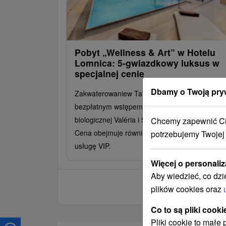
Pobyt „Wellness & Art” w Hotelu
Lomnica: 5-gwiazdkowy luksus w
specjalnej cenie
Dbamy o Twoją pry
Zakwaterowaniew Tatrach z dwoma posiłkami,
bezpłatnym wstępem do centrum odnowy
biologicznej Valéria i 50-minutowym masażem.
Chcemy zapewnić Ci 
Cena obejmuje również wstęp do galerii, parkin
potrzebujemy Twojej
usługę VIP.
Więcej o personaliz
Aby wiedzieć, co dzi
plików cookies oraz
Co to są pliki cooki
Pliki cookie to małe