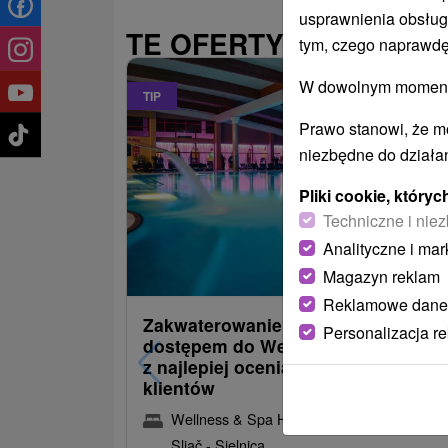
usprawnienia obsług
TE OFERTY MOGĄ PAŃ
tym, czego naprawdę
W dowolnym momencie
TIP
Prawo stanowi, że m
niezbędne do działan
Pliki cookie, któr
Techniczne i niez
Analityczne i mar
486,09
od
Magazyn reklam
/noc/os
Reklamowe dane
Zakwaterowanie z obiadokolacją i
Personalizacja r
dostępem do Wellness i Spa: Jede
z najlepiej ocenianych hoteli przez
klientów
Wellness & Spa Hotel Kaskady
★
★
★
★
Sliač - Sielnica