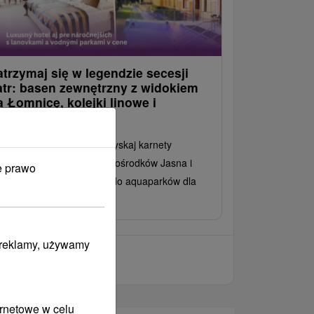
atrzymaj się w legendzie secesji
atr: basen zewnętrzny z widokiem
a Łomnicę, kolejki linowe i
quaparki
esz się swoim pobytem i zyskaj karnety
rciarskie/kolejki linowe do ośrodków Jasna i
e prawo
sokie Tatry oraz wejścia do aquaparków dla
żdej osoby.
i reklamy, używamy
ernetowe w celu