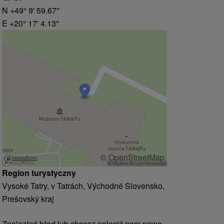
N +49° 9' 59.67''
E +20° 17' 4.13''
© OpenStreetMap
Region turystyczny
Vysoké Tatry, v Tatrách, Východné Slovensko,
Prešovský kraj
Znalazłeś błąd lub chcesz polecić nam nową