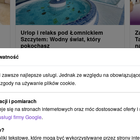
Urlop i relaks pod Łomnickiem
Z
Szczytem: Wodny świat, który
T
pokochasz
n
a
watność
Wakacje ze śniadaniem i dwoma posiłkami w
Ci
Tatrzańskiej Łomnicy. Nielimitowany wstęp do
na
centrum AQUA Relax ze zjeżdżalnią wodną.
zawsze najlepsze usługi. Jednak ze względu na obowiązując
Wy
g i
Bogate animacje w wybranych terminach.
 zgody na używanie plików cookie.
ka
acji i pomiarach
eje się na stronach internetowych oraz móc dostosować oferty 
Załaduj więcej
usługi firmy Google
.
e?
 pliki tekstowe, które mogą być wykorzystywane przez strony int