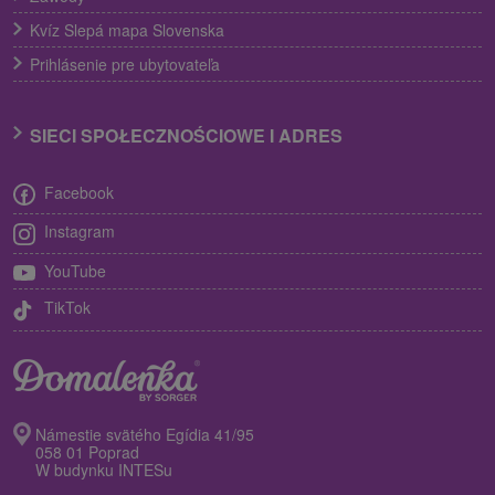
Kvíz Slepá mapa Slovenska
Prihlásenie pre ubytovateľa
SIECI SPOŁECZNOŚCIOWE I ADRES
Facebook
Instagram
YouTube
TikTok
Námestie svätého Egídia 41/95
058 01 Poprad
W budynku INTESu