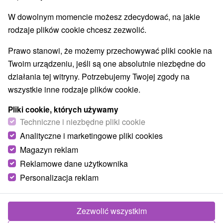
W dowolnym momencie możesz zdecydować, na jakie
rodzaje plików cookie chcesz zezwolić.
Prawo stanowi, że możemy przechowywać pliki cookie na
Twoim urządzeniu, jeśli są one absolutnie niezbędne do
działania tej witryny. Potrzebujemy Twojej zgody na
wszystkie inne rodzaje plików cookie.
Pliki cookie, których używamy
Techniczne i niezbędne pliki cookie
© OpenStreetMap
Analityczne i marketingowe pliki cookies
Region turystyczny
Magazyn reklam
Vysoké Tatry, v Tatrách, Východné Slovensko, Prešovský
Reklamowe dane użytkownika
kraj
Personalizacja reklam
Znalazłeś błąd lub chcesz polecić nam nową atrakcję
Zezwolić wszystkim
Zgłoś błąd