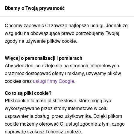
Dbamy o Twoją prywatność
członek grupy
Sorger
Chcemy zapewnić Ci zawsze najlepsze usługi. Jednak ze
nská Lomnica
Ogród Botaniczny, Ekspozycja Przyrody Tatrzańskiej
względu na obowiązujące prawo potrzebujemy Twojej
zgody na używanie plików cookie.
Ogród Botaniczny, Ekspozycja
Przyrody Tatrzańskiej
Więcej o personalizacji i pomiarach
Aby wiedzieć, co dzieje się na stronach internetowych
Wyświetl stronę internetową
Przejdź do
oraz móc dostosować oferty i reklamy, używamy plików
cookies oraz
usługi firmy Google
.
Opinii Google
Tatranská Lomnica
GPS:
Co to są pliki cookie?
059 60 Vysoké Tatry-Tatranská Lomnica
N +49° 10' 3.87''
Pliki cookie to małe pliki tekstowe, które mogą być
E +20° 17' 15.69''
wykorzystywane przez strony internetowe w celu
usprawnienia obsługi przez użytkownika. Dzięki plikom
cookie możemy oferować Ci usługi zgodnie z tym, czego
naprawdę szukasz i chcesz znaleźć.