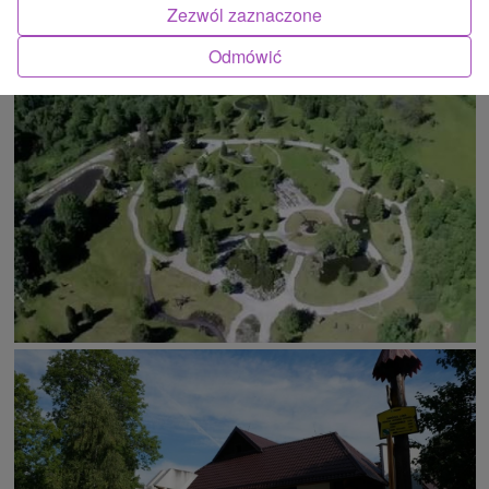
Zezwól zaznaczone
Odmówić
ATRAKCJĄ