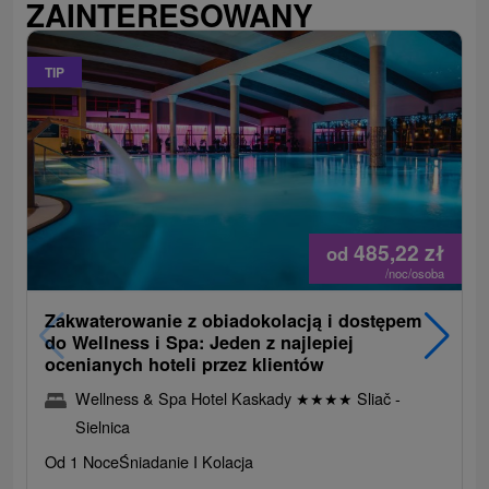
ZAINTERESOWANY
TIP
485,22
zł
od
/noc/osoba
Zakwaterowanie z obiadokolacją i dostępem
do Wellness i Spa: Jeden z najlepiej
ocenianych hoteli przez klientów
Wellness & Spa Hotel Kaskady
★
★
★
★
Sliač -
Sielnica
Od 1 Noce
Śniadanie I Kolacja