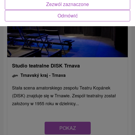
Zezwól zaznaczone
Odmówić
Studio teatralne DISK Trnava
Trnavský kraj -
Trnava
Stała scena amatorskiego zespołu Teatru Kopánek
(DISK) znajduje się w Trnawie. Zespół teatralny został
założony w 1955 roku w dzielnicy...
POKAZ