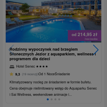
214,95
zł
od
/noc/osoba
Rodzinny wypoczynek nad brzegiem
Słonecznych Jezior z aquaparkiem, wellness i
programem dla dzieci
Hotel Senec
★
★
★
★
Od 1 Noce
Śniadanie
9,3
(19 recenzji)
Klimatyzowany nocleg ze śniadaniem w formie bufetu.
Cena obejmuje nielimitowany wstęp do Aquaparku Senec
i Sai Wellness, weekendowe animacje i...