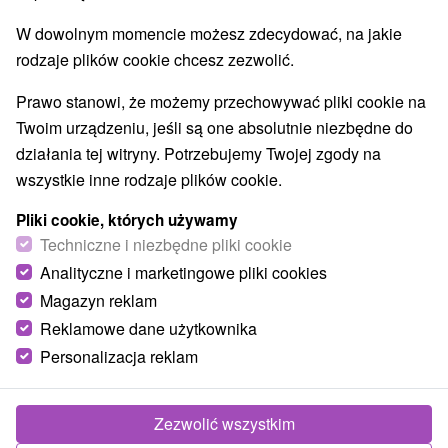
Túry a turistické chodníky
Escaperoom
(2)
(6)
W dowolnym momencie możesz zdecydować, na jakie
Jaskinie
Tory bobslejowe
Kolejki linowe
(3)
(1)
(2)
rodzaje plików cookie chcesz zezwolić.
Atrakcje z adrenaliną
Atrakcje turystyczne
(5)
(15)
Muzea i galerie
(13)
Prawo stanowi, że możemy przechowywać pliki cookie na
Ogrody zoologiczne i fermy zwierząt
(3)
Twoim urządzeniu, jeśli są one absolutnie niezbędne do
Ogrody botaniczne
(1)
działania tej witryny. Potrzebujemy Twojej zgody na
Jeziora, jeziora, zbiorniki wodne
Tarcze
(9)
(1)
wszystkie inne rodzaje plików cookie.
Atrakcje dla dzieci
Zabytki techniki
Pomniki
(25)
(2)
(6)
Aquaparki, baseny
Planetarium i obserwatorium
(5)
(1)
Pliki cookie, których używamy
Ośrodki i miasteczka dziecięce
Techniczne i niezbędne pliki cookie
(1)
Areny laserowe i paintball
(2)
Analityczne i marketingowe pliki cookies
Magazyn reklam
Reklamowe dane użytkownika
Wsie i miasta
Personalizacja reklam
Bratislava - Staré Mesto
(5)
Trnava
(1)
Zezwolić wszystkim