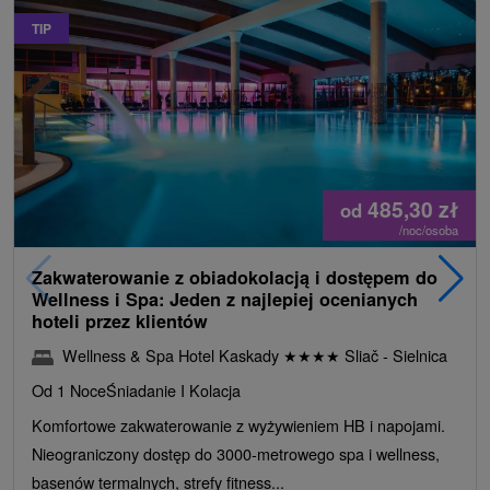
TIP
485,30
zł
od
/noc/osoba
Zakwaterowanie z obiadokolacją i dostępem do
Wellness i Spa: Jeden z najlepiej ocenianych
hoteli przez klientów
Wellness & Spa Hotel Kaskady
★
★
★
★
Sliač - Sielnica
Od 1 Noce
Śniadanie I Kolacja
Komfortowe zakwaterowanie z wyżywieniem HB i napojami.
Nieograniczony dostęp do 3000-metrowego spa i wellness,
basenów termalnych, strefy fitness...