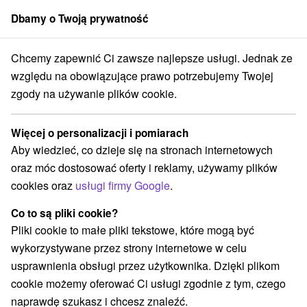
Dbamy o Twoją prywatność
członek grupy
Sorger
Chcemy zapewnić Ci zawsze najlepsze usługi. Jednak ze
Atrakcje na Słowacji
Teatry
Malé Karpaty
względu na obowiązujące prawo potrzebujemy Twojej
zgody na używanie plików cookie.
Teatry Malé Karpaty
Więcej o personalizacji i pomiarach
Kategorie
Aby wiedzieć, co dzieje się na stronach internetowych
oraz móc dostosować oferty i reklamy, używamy plików
Wszystkie kategorie
Rafting, rafting, rafting
(1)
cookies oraz
usługi firmy Google
.
Zamki, pałace, ruiny
Sporty
Jazda konna
(14)
(5)
(2)
Skanseny
Teatry
Chaty górskie
Zamki
(2)
(7)
(1)
(8)
Co to są pliki cookie?
Miejsca sakralne
(9)
Pliki cookie to małe pliki tekstowe, które mogą być
Wieże obserwacyjne i chodniki
(16)
wykorzystywane przez strony internetowe w celu
Obiekty architektoniczne
Ośrodek narciarski
(8)
(2)
usprawnienia obsługi przez użytkownika. Dzięki plikom
Parki miejskie i zamkowe
Źródła
(4)
(3)
cookie możemy oferować Ci usługi zgodnie z tym, czego
Pola golfowe
Tory gokartowe
Szlaki winne
(5)
(2)
(1)
naprawdę szukasz i chcesz znaleźć.