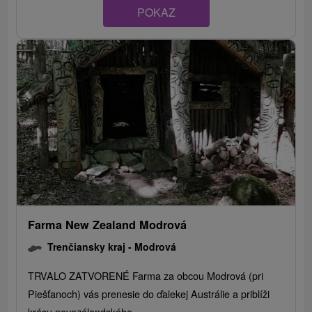
POKAZ
Farma New Zealand Modrová
Trenčiansky kraj -
Modrová
TRVALO ZATVORENÉ Farma za obcou Modrová (pri
Piešťanoch) vás prenesie do ďalekej Austrálie a priblíži
krásu novozélandského...