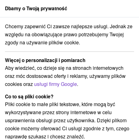
Dbamy o Twoją prywatność
członek grupy
Sorger
Chcemy zapewnić Ci zawsze najlepsze usługi. Jednak ze
je na Słowacji
Ogrody zoologiczne i fermy zwierząt
Malé Karpaty
względu na obowiązujące prawo potrzebujemy Twojej
zgody na używanie plików cookie.
Ogrody zoologiczne i fermy
zwierząt Malé Karpaty
Więcej o personalizacji i pomiarach
Aby wiedzieć, co dzieje się na stronach internetowych
Kategorie
oraz móc dostosować oferty i reklamy, używamy plików
cookies oraz
usługi firmy Google
.
Wszystkie kategorie
Rafting, rafting, rafting
(1)
Zamki, pałace, ruiny
Sporty
Jazda konna
(14)
(5)
(2)
Co to są pliki cookie?
Skanseny
Teatry
Chaty górskie
Zamki
(2)
(7)
(1)
(8)
Pliki cookie to małe pliki tekstowe, które mogą być
Miejsca sakralne
(9)
wykorzystywane przez strony internetowe w celu
Wieże obserwacyjne i chodniki
(16)
usprawnienia obsługi przez użytkownika. Dzięki plikom
Obiekty architektoniczne
Ośrodek narciarski
(8)
(2)
cookie możemy oferować Ci usługi zgodnie z tym, czego
Parki miejskie i zamkowe
Źródła
(4)
(3)
naprawdę szukasz i chcesz znaleźć.