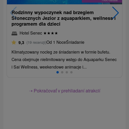
Rodzinny wypoczynek nad brzegiem
Słonecznych Jezior z aquaparkiem, wellness i
programem dla dzieci
Hotel Senec
★
★
★
★
Od 1 Noce
Śniadanie
9,3
(19 recenzji)
Klimatyzowany nocleg ze śniadaniem w formie bufetu.
Cena obejmuje nielimitowany wstęp do Aquaparku Senec
i Sai Wellness, weekendowe animacje i...
➝ Pokračovať v prehliadaní atrakcií