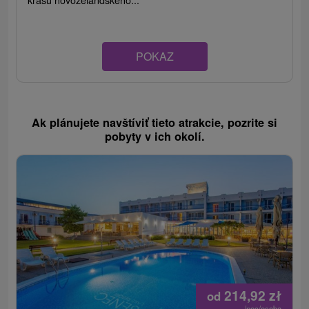
POKAZ
Ak plánujete navštíviť tieto atrakcie, pozrite si
pobyty v ich okolí.
214,92
zł
od
/noc/osoba