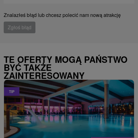
Znalazłeś błąd lub chcesz polecić nam nową atrakcję
Zgłoś błąd
TE OFERTY MOGĄ PAŃSTWO
BYĆ TAKŻE
ZAINTERESOWANY
TIP