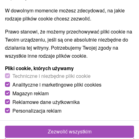
Pola golfowe
Tory gokartowe
Szlaki winne
(5)
(2)
(1)
W dowolnym momencie możesz zdecydować, na jakie
Túry a turistické chodníky
Escaperoom
(2)
(6)
rodzaje plików cookie chcesz zezwolić.
Jaskinie
Tory bobslejowe
Kolejki linowe
(3)
(1)
(2)
Atrakcje z adrenaliną
Atrakcje turystyczne
(5)
(15)
Prawo stanowi, że możemy przechowywać pliki cookie na
Muzea i galerie
(13)
Twoim urządzeniu, jeśli są one absolutnie niezbędne do
Ogrody zoologiczne i fermy zwierząt
(3)
działania tej witryny. Potrzebujemy Twojej zgody na
Ogrody botaniczne
(1)
wszystkie inne rodzaje plików cookie.
Jeziora, jeziora, zbiorniki wodne
Tarcze
(9)
(1)
Pliki cookie, których używamy
Atrakcje dla dzieci
Zabytki techniki
Pomniki
(25)
(2)
(6)
Techniczne i niezbędne pliki cookie
Aquaparki, baseny
Planetarium i obserwatorium
(5)
(1)
Analityczne i marketingowe pliki cookies
Ośrodki i miasteczka dziecięce
(1)
Areny laserowe i paintball
Magazyn reklam
(2)
Reklamowe dane użytkownika
Personalizacja reklam
Wsie i miasta
Lubina
(1)
Modrová
(1)
Zezwolić wszystkim