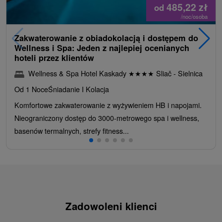
485,22
zł
od
/noc/osoba
Zakwaterowanie z obiadokolacją i dostępem do
Wellness i Spa: Jeden z najlepiej ocenianych
hoteli przez klientów
Wellness & Spa Hotel Kaskady
★
★
★
★
Sliač - Sielnica
Od 1 Noce
Śniadanie I Kolacja
Komfortowe zakwaterowanie z wyżywieniem HB i napojami.
Nieograniczony dostęp do 3000-metrowego spa i wellness,
basenów termalnych, strefy fitness...
Zadowoleni klienci