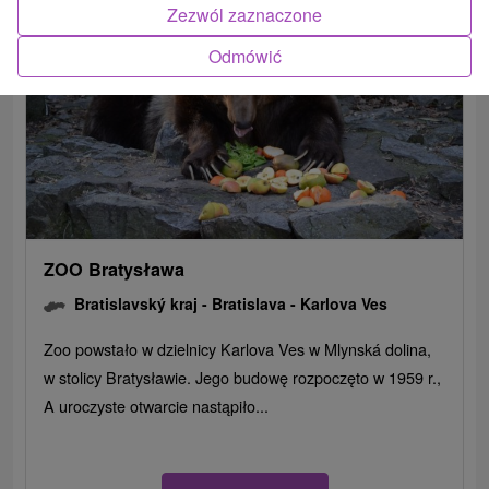
Zezwól zaznaczone
Odmówić
ZOO Bratysława
Bratislavský kraj -
Bratislava - Karlova Ves
Zoo powstało w dzielnicy Karlova Ves w Mlynská dolina,
w stolicy Bratysławie. Jego budowę rozpoczęto w 1959 r.,
A uroczyste otwarcie nastąpiło...