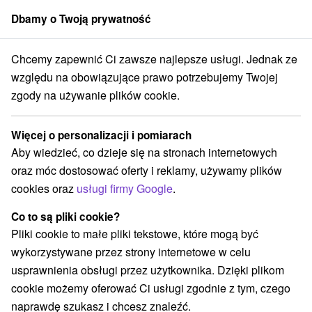
Dbamy o Twoją prywatność
członek grupy
Sorger
Chcemy zapewnić Ci zawsze najlepsze usługi. Jednak ze
Atrakcje na Słowacji
Pomniki
Malé Karpaty
względu na obowiązujące prawo potrzebujemy Twojej
zgody na używanie plików cookie.
Pomniki Malé Karpaty
Więcej o personalizacji i pomiarach
Kategorie
Aby wiedzieć, co dzieje się na stronach internetowych
oraz móc dostosować oferty i reklamy, używamy plików
Wszystkie kategorie
Rafting, rafting, rafting
(1)
cookies oraz
usługi firmy Google
.
Zamki, pałace, ruiny
Sporty
Jazda konna
(14)
(5)
(2)
Skanseny
Teatry
Chaty górskie
Zamki
(2)
(7)
(1)
(8)
Co to są pliki cookie?
Miejsca sakralne
(9)
Pliki cookie to małe pliki tekstowe, które mogą być
Wieże obserwacyjne i chodniki
(16)
wykorzystywane przez strony internetowe w celu
Obiekty architektoniczne
Ośrodek narciarski
(8)
(2)
usprawnienia obsługi przez użytkownika. Dzięki plikom
Parki miejskie i zamkowe
Źródła
(4)
(3)
cookie możemy oferować Ci usługi zgodnie z tym, czego
Pola golfowe
Tory gokartowe
Szlaki winne
(5)
(2)
(1)
naprawdę szukasz i chcesz znaleźć.