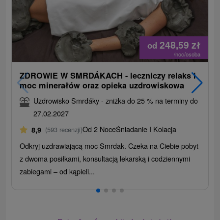
248,59
zł
od
/noc/osoba
ZDROWIE W SMRDÁKACH - leczniczy relaks i
moc minerałów oraz opieka uzdrowiskowa
Uzdrowisko Smrdáky - zniżka do 25 % na terminy do
27.02.2027
Od 2 Noce
Śniadanie I Kolacja
8,9
(593 recenzji)
Odkryj uzdrawiającą moc Smrdak. Czeka na Ciebie pobyt
z dwoma posiłkami, konsultacją lekarską i codziennymi
zabiegami – od kąpieli...