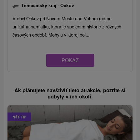
Trenčiansky kraj -
Očkov
V obci Očkov pri Novom Meste nad Váhom máme
unikátnu pamiatku, ktorá je spojením histórie z rôznych
časových období. Mohylu v ktorej bol...
POKAZ
Ak plánujete navštíviť tieto atrakcie, pozrite si
pobyty v ich okolí.
Náš TIP