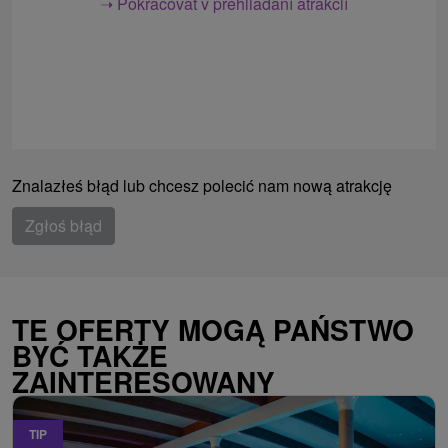
➝ Pokračovať v prehliadaní atrakcií
Znalazłeś błąd lub chcesz polecić nam nową atrakcję
Zgłoś błąd
TE OFERTY MOGĄ PAŃSTWO
BYĆ TAKŻE
ZAINTERESOWANY
TIP