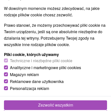
Túry a turistické chodníky
Escaperoom
(2)
(6)
W dowolnym momencie możesz zdecydować, na jakie
Jaskinie
Tory bobslejowe
Kolejki linowe
(3)
(1)
(2)
rodzaje plików cookie chcesz zezwolić.
Atrakcje z adrenaliną
Atrakcje turystyczne
(5)
(15)
Muzea i galerie
(13)
Prawo stanowi, że możemy przechowywać pliki cookie na
Ogrody zoologiczne i fermy zwierząt
(3)
Twoim urządzeniu, jeśli są one absolutnie niezbędne do
Ogrody botaniczne
(1)
działania tej witryny. Potrzebujemy Twojej zgody na
Jeziora, jeziora, zbiorniki wodne
Tarcze
(9)
(1)
wszystkie inne rodzaje plików cookie.
Atrakcje dla dzieci
Zabytki techniki
Pomniki
(25)
(2)
(6)
Aquaparki, baseny
Planetarium i obserwatorium
(5)
(1)
Pliki cookie, których używamy
Ośrodki i miasteczka dziecięce
Techniczne i niezbędne pliki cookie
(1)
Areny laserowe i paintball
(2)
Analityczne i marketingowe pliki cookies
Magazyn reklam
Reklamowe dane użytkownika
Wsie i miasta
Personalizacja reklam
Bratislava - Devín
(2)
Očkov
(1)
Zezwolić wszystkim