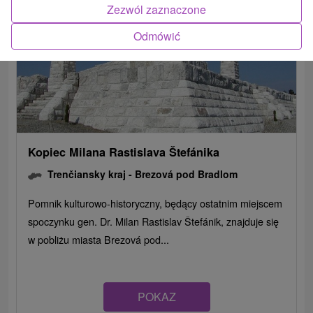
Zezwól zaznaczone
Odmówić
Kopiec Milana Rastislava Štefánika
Trenčiansky kraj -
Brezová pod Bradlom
Pomnik kulturowo-historyczny, będący ostatnim miejscem
spoczynku gen. Dr. Milan Rastislav Štefánik, znajduje się
w pobliżu miasta Brezová pod...
POKAZ