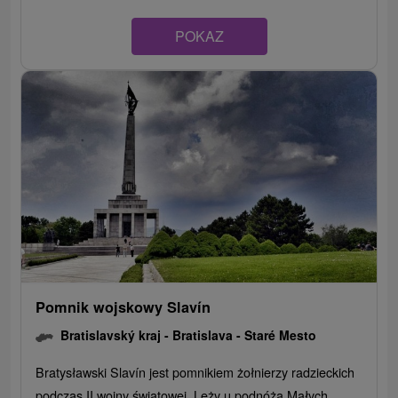
POKAZ
Pomnik wojskowy Slavín
Bratislavský kraj -
Bratislava - Staré Mesto
Bratysławski Slavín jest pomnikiem żołnierzy radzieckich
podczas II wojny światowej. Leży u podnóża Małych