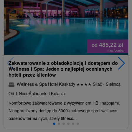
485,22
zł
od
/noc/osoba
Zakwaterowanie z obiadokolacją i dostępem do
Wellness i Spa: Jeden z najlepiej ocenianych
hoteli przez klientów
Wellness & Spa Hotel Kaskady
★
★
★
★
Sliač - Sielnica
Od 1 Noce
Śniadanie I Kolacja
Komfortowe zakwaterowanie z wyżywieniem HB i napojami.
Nieograniczony dostęp do 3000-metrowego spa i wellness,
basenów termalnych, strefy fitness...