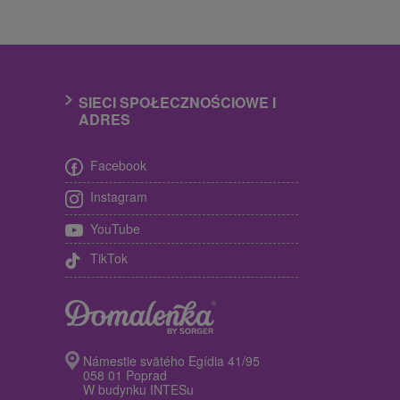
SIECI SPOŁECZNOŚCIOWE I
ADRES
Facebook
Instagram
YouTube
TikTok
Námestie svätého Egídia 41/95
058 01 Poprad
W budynku INTESu