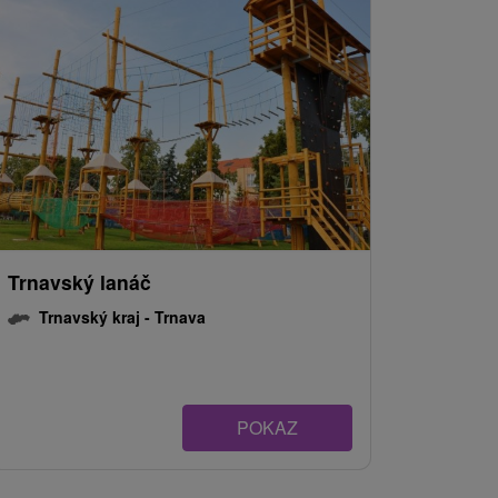
Trnavský lanáč
Trnavský kraj -
Trnava
POKAZ