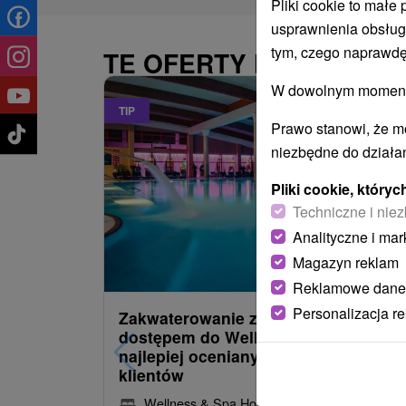
Pliki cookie to małe
usprawnienia obsług
tym, czego naprawdę
TE OFERTY MOGĄ PAŃ
W dowolnym momencie
TIP
Prawo stanowi, że m
niezbędne do działan
Pliki cookie, któr
Techniczne i niez
Analityczne i mar
485,22
z
od
Magazyn reklam
/noc/oso
Reklamowe dane
Personalizacja r
Zakwaterowanie z obiadokolacją i
dostępem do Wellness i Spa: Jeden 
najlepiej ocenianych hoteli przez
klientów
Wellness & Spa Hotel Kaskady
★
★
★
★
Sliač