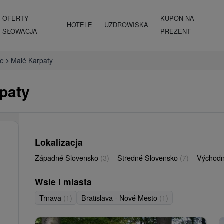
OFERTY
KUPON NA
HOTELE
UZDROWISKA
SŁOWACJA
PREZENT
we
Malé Karpaty
rpaty
Lokalizacja
Západné Slovensko
(3)
Stredné Slovensko
(7)
Východn
Wsie i miasta
Trnava
(1)
Bratislava - Nové Mesto
(1)