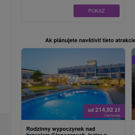
POKAZ
Ak plánujete navštíviť tieto atrakcie
214,92
zł
od
/noc/osoba
Rodzinny wypoczynek nad
brzegiem Słonecznych Jezior z