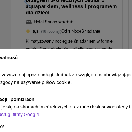
aquaparkiem, wellness i programem
dla dzieci
Hotel Senec
★
★
★
★
Od 1 Noce
Śniadanie
9,3
(19 recenzji)
Klimatyzowany nocleg ze śniadaniem w formie
bufetu. Cena obejmuje nielimitowany wstęp do
Aquaparku Senec i Sai Wellness, weekendowe
watność
animacje i...
zawsze najlepsze usługi. Jednak ze względu na obowiązując
 zgody na używanie plików cookie.
➝ Pokračovať v prehl
acji i pomiarach
eje się na stronach internetowych oraz móc dostosować oferty 
usługi firmy Google
.
e?