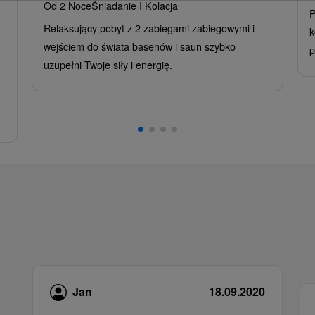
Od 2 Noce
Śniadanie I Kolacja
P
Relaksujący pobyt z 2 zabiegami zabiegowymi i
k
wejściem do świata basenów i saun szybko
p
uzupełni Twoje siły i energię.
Jan
18.09.2020