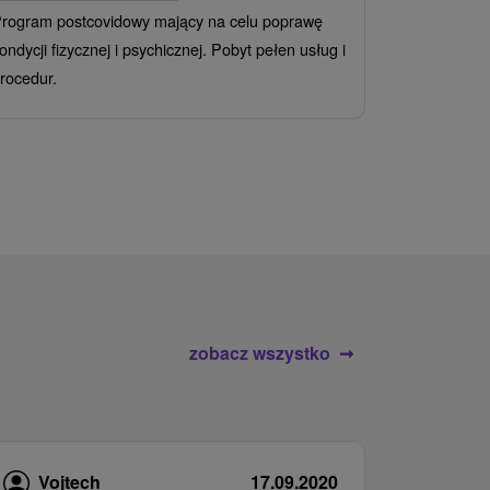
rogram postcovidowy mający na celu poprawę
Od 2 Noce
A
ondycji fizycznej i psychicznej. Pobyt pełen usług i
Ciesz się z
rocedur.
wrażeń poby
atrakcje wod
zobacz wszystko
Vojtech
17.09.2020