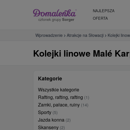
NAJLEPSZA
OFERTA
członek grupy
Sorger
Wprowadzenie
Atrakcje na Słowacji
Kolejki lino
Kolejki linowe Malé Ka
Kategorie
Wszystkie kategorie
Rafting, rafting, rafting
(1)
Zamki, pałace, ruiny
(14)
Sporty
(5)
Jazda konna
(2)
Skanseny
(2)