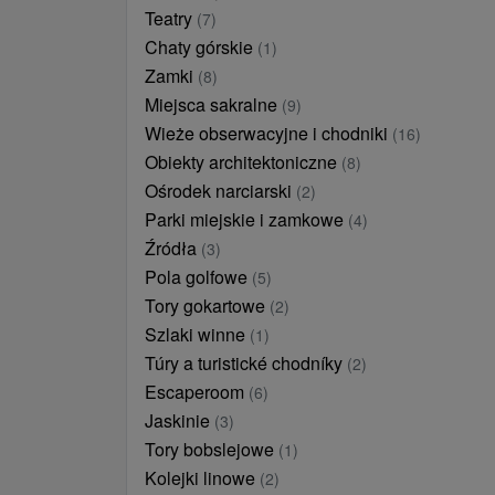
Teatry
(7)
Chaty górskie
(1)
Zamki
(8)
Miejsca sakralne
(9)
Wieże obserwacyjne i chodniki
(16)
Obiekty architektoniczne
(8)
Ośrodek narciarski
(2)
Parki miejskie i zamkowe
(4)
Źródła
(3)
Pola golfowe
(5)
Tory gokartowe
(2)
Szlaki winne
(1)
Túry a turistické chodníky
(2)
Escaperoom
(6)
Jaskinie
(3)
Tory bobslejowe
(1)
Kolejki linowe
(2)