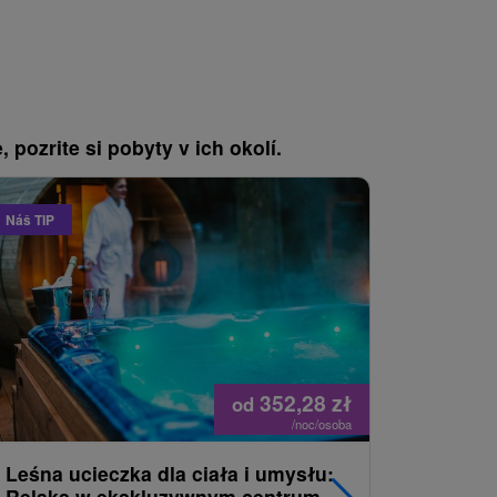
, pozrite si pobyty v ich okolí.
Náš TIP
Náš TIP
352,28
zł
od
/noc/osoba
Leśna ucieczka dla ciała i umysłu:
Całorocz
Relaks w ekskluzywnym centrum
wyścigow