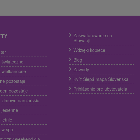
YTY
Zakwaterowanie na
Słowacji
Wdzięki kobiece
ter
Blog
 świąteczne
Zawody
 wielkanocne
Kvíz Slepá mapa Slovenska
ine pozostaje
Prihlásenie pre ubytovateľa
een pozostaje
 zimowe narciarskie
 jesienne
 letnie
 w spa
tyczny weekend dla