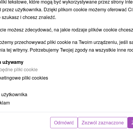
 pliki tekstowe, które mogą być wykorzystywane przez strony int
i przez użytkownika. Dzięki plikom cookie możemy oferować Ci
 szukasz i chcesz znaleźć.
STWO BYĆ TAKŻE ZAINTERESO
 możesz zdecydować, na jakie rodzaje plików cookie chcesz
ożemy przechowywać pliki cookie na Twoim urządzeniu, jeśli s
ia tej witryny. Potrzebujemy Twojej zgody na wszystkie inne ro
ych używamy
będne pliki cookie
ketingowe pliki cookies
ł
404,70
zł
od
ba
/noc/osoba
 użytkownika
eklam
Intensywny pobyt MINI RELAX:
z
Szybka i skuteczna ucieczka od
stresu
Odmówić
Zezwól zaznaczone
Hotel Flóra
★
★
★
Trenczańskie Teplice
O