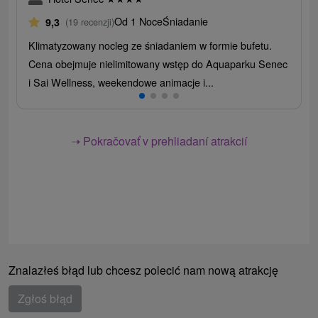
Od 1 Noce
Śniadanie
9,3
(19 recenzji)
Klimatyzowany nocleg ze śniadaniem w formie bufetu.
Cena obejmuje nielimitowany wstęp do Aquaparku Senec
i Sai Wellness, weekendowe animacje i...
➝ Pokračovať v prehliadaní atrakcií
Znalazłeś błąd lub chcesz polecić nam nową atrakcję
Zgłoś błąd