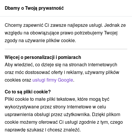
Dbamy o Twoją prywatność
członek grupy
Sorger
Chcemy zapewnić Ci zawsze najlepsze usługi. Jednak ze
Atrakcje na Słowacji
Areny laserowe i paintball
Malé Karpaty
względu na obowiązujące prawo potrzebujemy Twojej
zgody na używanie plików cookie.
Areny laserowe i paintball Malé
Karpaty
Więcej o personalizacji i pomiarach
Aby wiedzieć, co dzieje się na stronach internetowych
Kategorie
oraz móc dostosować oferty i reklamy, używamy plików
cookies oraz
usługi firmy Google
.
Wszystkie kategorie
Rafting, rafting, rafting
(1)
Zamki, pałace, ruiny
Sporty
Jazda konna
(14)
(5)
(2)
Co to są pliki cookie?
Skanseny
Teatry
Chaty górskie
Zamki
(2)
(7)
(1)
(8)
Pliki cookie to małe pliki tekstowe, które mogą być
Miejsca sakralne
(9)
wykorzystywane przez strony internetowe w celu
Wieże obserwacyjne i chodniki
(16)
usprawnienia obsługi przez użytkownika. Dzięki plikom
Obiekty architektoniczne
Ośrodek narciarski
(8)
(2)
cookie możemy oferować Ci usługi zgodnie z tym, czego
Parki miejskie i zamkowe
Źródła
(4)
(3)
naprawdę szukasz i chcesz znaleźć.