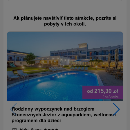
Ak plánujete navštíviť tieto atrakcie, pozrite si
pobyty v ich okolí.
215,30
zł
od
/noc/osoba
Rodzinny wypoczynek nad brzegiem
Słonecznych Jezior z aquaparkiem, wellness i
programem dla dzieci
Hotel Senec
★
★
★
★