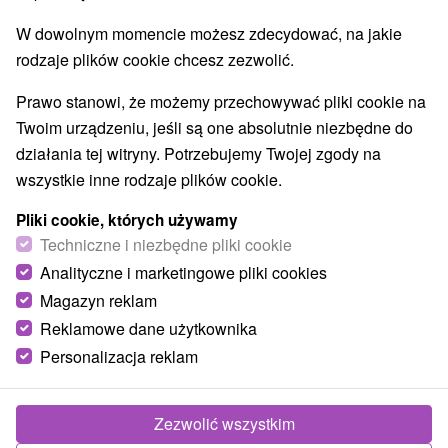
Pola golfowe
Tory gokartowe
Szlaki winne
(5)
(2)
(1)
W dowolnym momencie możesz zdecydować, na jakie
Túry a turistické chodníky
Escaperoom
(2)
(6)
rodzaje plików cookie chcesz zezwolić.
Jaskinie
Tory bobslejowe
Kolejki linowe
(3)
(1)
(2)
Atrakcje z adrenaliną
Atrakcje turystyczne
(5)
(15)
Prawo stanowi, że możemy przechowywać pliki cookie na
Muzea i galerie
(13)
Twoim urządzeniu, jeśli są one absolutnie niezbędne do
Ogrody zoologiczne i fermy zwierząt
(3)
działania tej witryny. Potrzebujemy Twojej zgody na
Ogrody botaniczne
(1)
wszystkie inne rodzaje plików cookie.
Jeziora, jeziora, zbiorniki wodne
Tarcze
(9)
(1)
Pliki cookie, których używamy
Atrakcje dla dzieci
Zabytki techniki
Pomniki
(25)
(2)
(6)
Techniczne i niezbędne pliki cookie
Aquaparki, baseny
Planetarium i obserwatorium
(5)
(1)
Analityczne i marketingowe pliki cookies
Ośrodki i miasteczka dziecięce
(1)
Areny laserowe i paintball
Magazyn reklam
(2)
Reklamowe dane użytkownika
Personalizacja reklam
Wsie i miasta
Bratislava - Ružinov
(1)
Bratislava - Petržalka
(1)
Zezwolić wszystkim