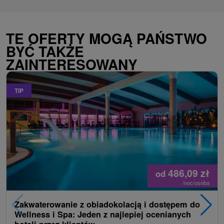
TE OFERTY MOGĄ PAŃSTWO
BYĆ TAKŻE
ZAINTERESOWANY
TIP
486,09
zł
od
/noc/osoba
Zakwaterowanie z obiadokolacją i dostępem do
Wellness i Spa: Jeden z najlepiej ocenianych