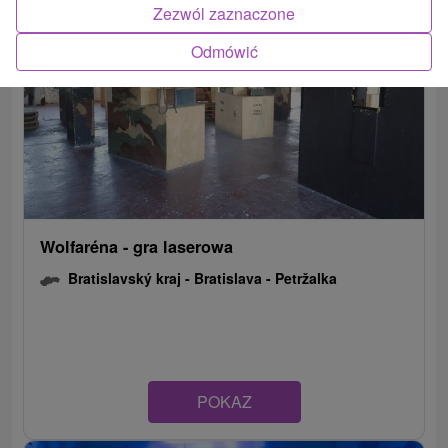
Zezwól zaznaczone
Odmówić
Wolfaréna - gra laserowa
Bratislavský kraj -
Bratislava - Petržalka
POKAZ