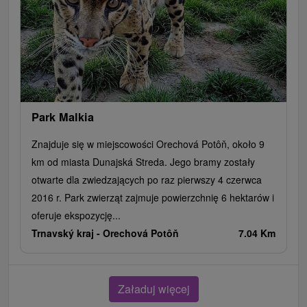
Park Malkia
Znajduje się w miejscowości Orechová Potôň, około 9
km od miasta Dunajská Streda. Jego bramy zostały
otwarte dla zwiedzających po raz pierwszy 4 czerwca
2016 r. Park zwierząt zajmuje powierzchnię 6 hektarów i
oferuje ekspozycję...
Trnavský kraj -
Orechová Potôň
7.04 Km
Załaduj więcej