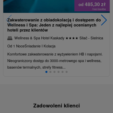
485,30
zł
od
/noc/osoba
Zakwaterowanie z obiadokolacją i dostępem do
Wellness i Spa: Jeden z najlepiej ocenianych
hoteli przez klientów
Wellness & Spa Hotel Kaskady
★
★
★
★
Sliač - Sielnica
Od 1 Noce
Śniadanie I Kolacja
Komfortowe zakwaterowanie z wyżywieniem HB i napojami.
Nieograniczony dostęp do 3000-metrowego spa i wellness,
basenów termalnych, strefy fitness...
Zadowoleni klienci