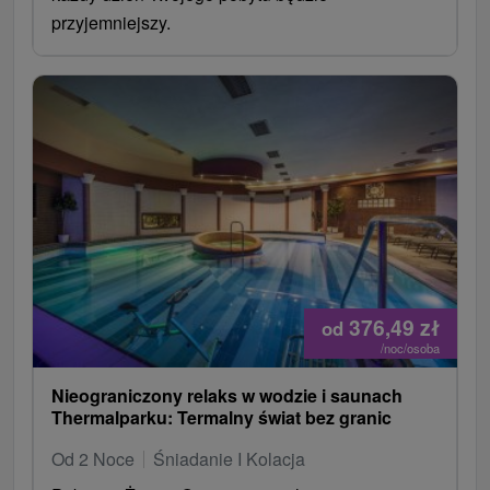
przyjemniejszy.
376,49
zł
od
/noc/osoba
Nieograniczony relaks w wodzie i saunach
Thermalparku: Termalny świat bez granic
Od 2 Noce
Śniadanie I Kolacja