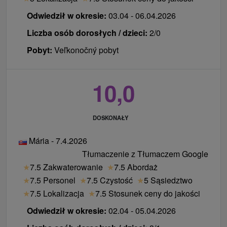
zakwaterowanie podatku 2 € / osoba / noc)
obiad serwowany w formie bufetu 14 € / osoba /
Odwiedził w okresie:
03.04 - 06.04.2026
dzień
Liczba osób dorosłych / dzieci:
2/0
pies w pokoju 20 € / noc
Pobyt:
Veľkonočný pobyt
Ceny - Informacje
Ceny nie są stałe i mogą wzrosnąć, dlatego
10,0
zarezerwuj pobyt już teraz i nie ryzykuj
wyprzedania pokoju lub wzrostu ceny.
DOSKONAŁY
Mária - 7.4.2026
Tłumaczenie z Tłumaczem Google
★
7.5 Zakwaterowanie
★
7.5 Abordaż
★
7.5 Personel
★
7.5 Czystość
★
5 Sąsiedztwo
★
7.5 Lokalizacja
★
7.5 Stosunek ceny do jakości
Odwiedził w okresie:
02.04 - 05.04.2026