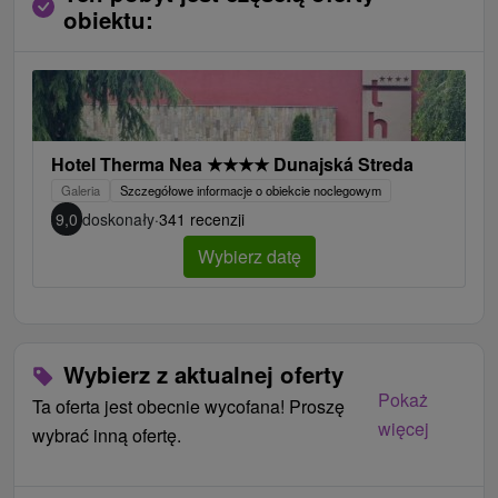
obiektu:
Hotel Therma Nea
★
★
★
★
Dunajská Streda
Galeria
Szczegółowe informacje o obiekcie noclegowym
9,0
doskonały
·
341 recenzji
Wybierz datę
Wybierz z aktualnej oferty
Pokaż
Ta oferta jest obecnie wycofana! Proszę
więcej
wybrać inną ofertę.