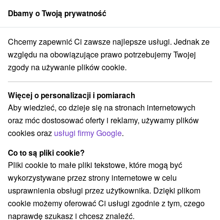
Dbamy o Twoją prywatność
członek grupy
Sorger
Chcemy zapewnić Ci zawsze najlepsze usługi. Jednak ze
eda
Gorący Halloween w basenach Thermalparku z bogatym progr
względu na obowiązujące prawo potrzebujemy Twojej
zgody na używanie plików cookie.
Gorący Halloween w basenach
Thermalparku z bogatym
Więcej o personalizacji i pomiarach
programem animacyjnym
Aby wiedzieć, co dzieje się na stronach internetowych
Oferta wygasła! Wybierz poniżej z aktualnych ofert.
oraz móc dostosować oferty i reklamy, używamy plików
Hotel Therma Nea
★
★
★
★
Dunajská Streda
cookies oraz
usługi firmy Google
.
Dunajská Streda
Co to są pliki cookie?
Pliki cookie to małe pliki tekstowe, które mogą być
Przejdź do lokalizacji
wykorzystywane przez strony internetowe w celu
usprawnienia obsługi przez użytkownika. Dzięki plikom
9,0
doskonały
341 recenzji
·
cookie możemy oferować Ci usługi zgodnie z tym, czego
naprawdę szukasz i chcesz znaleźć.