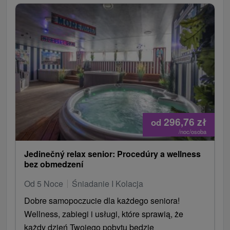
296,76
zł
od
/noc/osoba
Jedinečný relax senior: Procedúry a wellness
bez obmedzení
Od 5 Noce
Śniadanie I Kolacja
Dobre samopoczucie dla każdego seniora!
Wellness, zabiegi i usługi, które sprawią, że
każdy dzień Twojego pobytu będzie