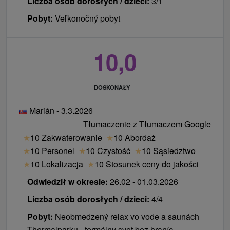
Liczba osób dorosłych / dzieci:
3/1
Pobyt:
Veľkonočný pobyt
10,0
DOSKONAŁY
Marián - 3.3.2026
Tłumaczenie z Tłumaczem Google
★
10 Zakwaterowanie
★
10 Abordaż
★
10 Personel
★
10 Czystość
★
10 Sąsiedztwo
★
10 Lokalizacja
★
10 Stosunek ceny do jakości
Odwiedził w okresie:
26.02 - 01.03.2026
Liczba osób dorosłych / dzieci:
4/4
Pobyt:
Neobmedzený relax vo vode a saunách
Thermalparku - termálny svet bez hraníc