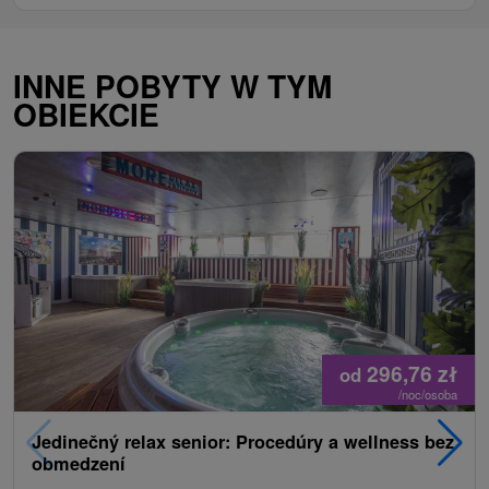
INNE POBYTY W TYM
OBIEKCIE
296,76
zł
od
/noc/osoba
Jedinečný relax senior: Procedúry a wellness bez
obmedzení