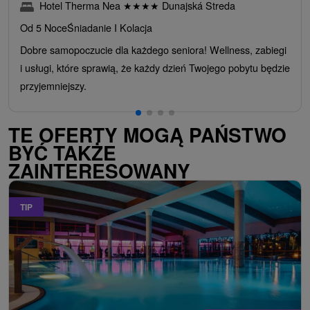
Hotel Therma Nea
★
★
★
★
Dunajská Streda
Od 5 Noce
Śniadanie I Kolacja
Dobre samopoczucie dla każdego seniora! Wellness, zabiegi
i usługi, które sprawią, że każdy dzień Twojego pobytu będzie
przyjemniejszy.
TE OFERTY MOGĄ PAŃSTWO
BYĆ TAKŻE
ZAINTERESOWANY
TIP