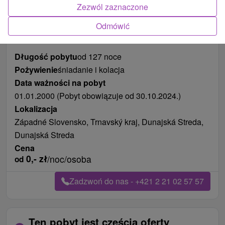
Zezwól zaznaczone
Zdjęcia od klientów
+13
Odmówić
Długość pobytu
od 127 noce
Pożywienie
śniadanie i kolacja
Data ważności na pobyt
01.01.2000 (Pobyt obowiązuje od 30.10.2024.)
Lokalizacja
Západné Slovensko, Trnavský kraj, Dunajská Streda,
Dunajská Streda
Cena
0,-
zł
/noc/osoba
od
Zadzwoń do nas - +421 2 21 02 57 57
Ten pobyt jest częścią oferty