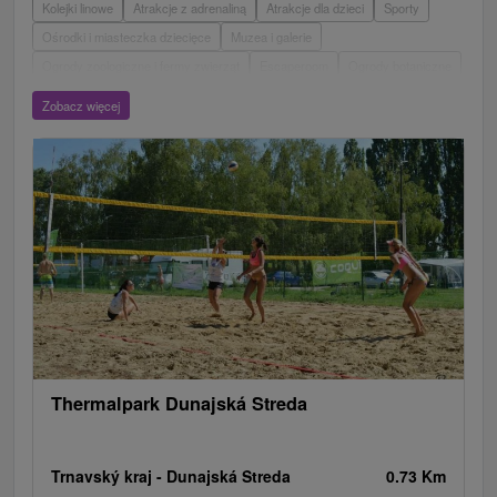
Kolejki linowe
Atrakcje z adrenaliną
Atrakcje dla dzieci
Sporty
Ośrodki i miasteczka dziecięce
Muzea i galerie
Ogrody zoologiczne i fermy zwierząt
Escaperoom
Ogrody botaniczne
Parki miejskie i zamkowe
Loty widokowe i rejsy wycieczkowe
Tarcze
Zobacz więcej
Jeziora, jeziora, zbiorniki wodne
Zabytki techniki
Pomniki
Wodospady
Kościoły drewniane
Zamki, pałace, ruiny
Aquaparki, baseny
Źródła
Teatry
Jaskinie
Jazda konna
Skanseny
Túry a turistické chodníky
Areny laserowe i paintball
Zamki
Chaty górskie
Miejsca sakralne
Rafting, rafting, rafting
Wieże obserwacyjne i chodniki
Obiekty architektoniczne
Ośrodek narciarski
Pola golfowe
Tory gokartowe
Amfiteatry i kina w przyrodzie
Szlaki winne
Cyklotrasy
Thermalpark Dunajská Streda
Trnavský kraj -
Dunajská Streda
0.73 Km