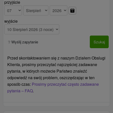
przyjście
obiad serwowany w formie bufetu 14,00 € / osoba /
dzień
zwierzątko domowe 20 € / noc
wyjście
dopłata za balkon 01.01. - 14.06. / dopłata stała
10,00 € / noc, 15.06. - 30.09. 15,00 € / noc
Ceny - Informacje
❔ Wyślij zapytanie
Szukaj
Terminy Wielkanocy, Halloween, Bożego
Narodzenia i Sylwestra są z cenami
Przed skontaktowaniem się z naszym Działem Obslugi
dynamicznymi i na życzenie.
Klienta, prosimy przeczytać najczęściej zadawane
pytania, w których możecie Państwo znaleźć
odpowiedź na swój problem, oszczędzając w ten
sposób czas:
Prosimy przeczytać często zadawane
pytania – FAQ
.