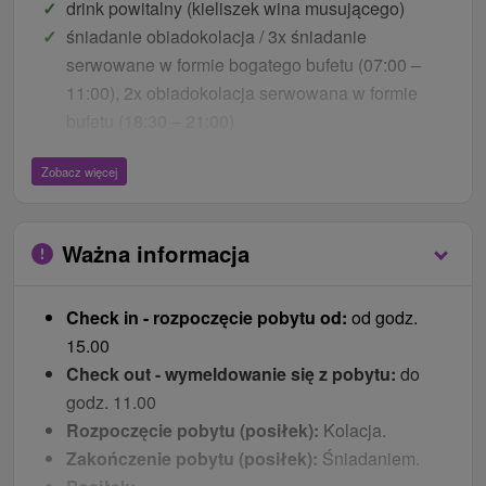
drink powitalny (kieliszek wina musującego)
śniadanie obiadokolacja / 3x śniadanie
serwowane w formie bogatego bufetu (07:00 –
11:00), 2x obiadokolacja serwowana w formie
bufetu (18:30 – 21:00)
1x kolacja w indonezyjskiej restauracji Sumatra
Zobacz więcej
(wymagana rezerwacja z co najmniej
jednodniowym wyprzedzeniem), obiad w
indonezyjskiej restauracji można zamienić na
Ważna informacja
standardowe bufety
bezpłatny wstęp do świata basenów (duży basen
Check in - rozpoczęcie pobytu od:
od godz.
relaksacyjny z jacuzzi i przeciwprądem, trzy
15.00
spokojne baseny do siedzenia, basen do stóp
Check out - wymeldowanie się z pobytu:
do
Kneippa, masaż pleców)
godz. 11.00
bezpłatny wstęp do sauny i jacuzzi NORDSEE
Rozpoczęcie pobytu (posiłek):
Kolacja.
SPA (duża sauna fińska, sauna infrared, sauna
Zakończenie pobytu (posiłek):
Śniadaniem.
parowa, sauna rosyjska, tepidarium z