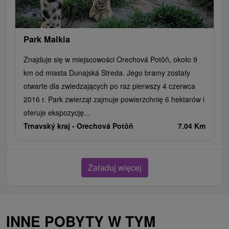
Park Malkia
Znajduje się w miejscowości Orechová Potôň, około 9
km od miasta Dunajská Streda. Jego bramy zostały
otwarte dla zwiedzających po raz pierwszy 4 czerwca
2016 r. Park zwierząt zajmuje powierzchnię 6 hektarów i
oferuje ekspozycję...
Trnavský kraj -
Orechová Potôň
7.04 Km
Załaduj więcej
INNE POBYTY W TYM