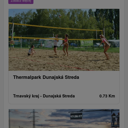
Zobacz więcej
Jeziora, jeziora, zbiorniki wodne
Zabytki techniki
Pomniki
Wodospady
Kościoły drewniane
Zamki, pałace, ruiny
Aquaparki, baseny
Źródła
Teatry
Jaskinie
Jazda konna
Skanseny
Túry a turistické chodníky
Areny laserowe i paintball
Zamki
Chaty górskie
Miejsca sakralne
Rafting, rafting, rafting
Wieże obserwacyjne i chodniki
Obiekty architektoniczne
Ośrodek narciarski
Pola golfowe
Tory gokartowe
Amfiteatry i kina w przyrodzie
Szlaki winne
Cyklotrasy
Thermalpark Dunajská Streda
Trnavský kraj -
Dunajská Streda
0.73 Km