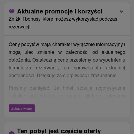
Aktualne promocje i korzyści
Zniżki i bonusy, które możesz wykorzystać podczas
rezerwacji
Ceny pobytów mają charakter wyłącznie informacyjny i
mogą ulec zmianie w zależności od aktualnego
obłożenia. Ostateczną cenę prześlemy po wypełnieniu
formularza rezerwacji, po sprawdzeniu aktualnej
dostępności. Dziękuję za cierpliwość i zrozumienie.
Prosimy pamiętać, że hotel stosuje rygorystyczną
politykę anulowania rezerwacji, dlatego zalecamy
wykupienie ubezpieczenia turystycznego na wypadek
Zobacz więcej
choroby lub innych nieprzewidzianych okoliczności.
Ten pobyt jest częścią oferty