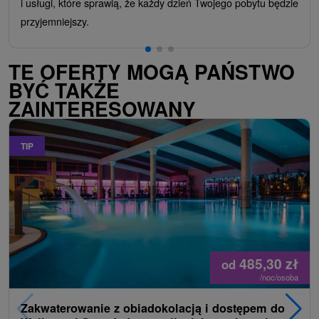
i usługi, które sprawią, że każdy dzień Twojego pobytu będzie
przyjemniejszy.
TE OFERTY MOGĄ PAŃSTWO
BYĆ TAKŻE
ZAINTERESOWANY
TIP
485,30
zł
od
/noc/osoba
Zakwaterowanie z obiadokolacją i dostępem do