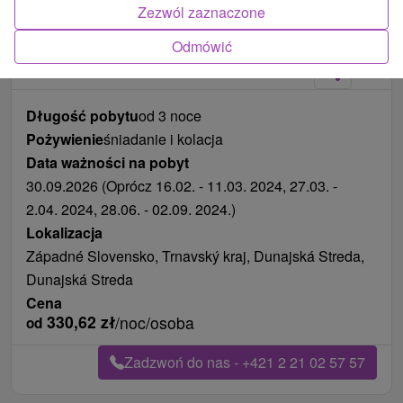
Zezwól zaznaczone
Zdjęcia od klientów
+13
Odmówić
Długość pobytu
od 3 noce
Pożywienie
śniadanie i kolacja
Data ważności na pobyt
30.09.2026 (Oprócz 16.02. - 11.03. 2024, 27.03. -
2.04. 2024, 28.06. - 02.09. 2024.)
Lokalizacja
Západné Slovensko, Trnavský kraj, Dunajská Streda,
Dunajská Streda
Cena
330,62
zł
/noc/osoba
od
Zadzwoń do nas - +421 2 21 02 57 57