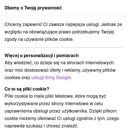
Dbamy o Twoją prywatność
członek grupy
Sorger
Chcemy zapewnić Ci zawsze najlepsze usługi. Jednak ze
ká Streda
Długi weekend bez limitu: Baseny, sauny i idealny relaks
względu na obowiązujące prawo potrzebujemy Twojej
zgody na używanie plików cookie.
Długi weekend bez limitu: Baseny,
sauny i idealny relaks
Więcej o personalizacji i pomiarach
Hotel Therma Nea
★
★
★
★
Dunajská Streda
Aby wiedzieć, co dzieje się na stronach internetowych
Dunajská Streda
oraz móc dostosować oferty i reklamy, używamy plików
cookies oraz
usługi firmy Google
.
Wybierz datę
Co to są pliki cookie?
Pliki cookie to małe pliki tekstowe, które mogą być
wykorzystywane przez strony internetowe w celu
Przejdź do lokalizacji
usprawnienia obsługi przez użytkownika. Dzięki plikom
cookie możemy oferować Ci usługi zgodnie z tym, czego
9,0
doskonały
341 recenzji
·
naprawdę szukasz i chcesz znaleźć.