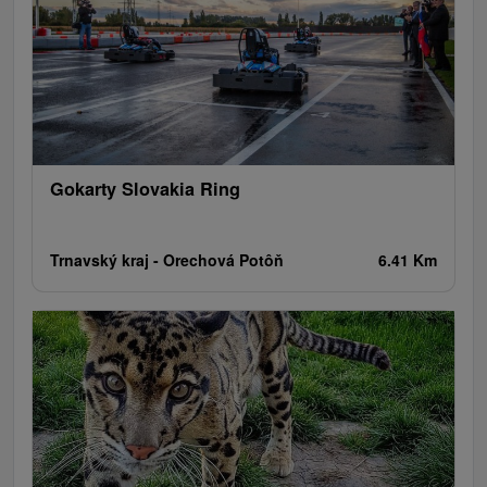
Gokarty Slovakia Ring
Trnavský kraj -
Orechová Potôň
6.41 Km