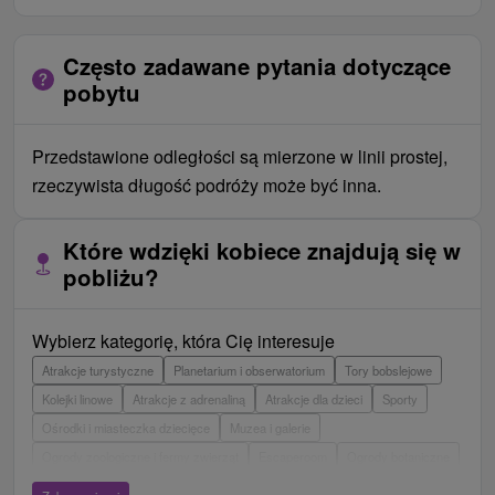
Często zadawane pytania dotyczące
pobytu
Przedstawione odległości są mierzone w linii prostej,
rzeczywista długość podróży może być inna.
Które wdzięki kobiece znajdują się w
pobliżu?
Wybierz kategorię, która Cię interesuje
Atrakcje turystyczne
Planetarium i obserwatorium
Tory bobslejowe
Kolejki linowe
Atrakcje z adrenaliną
Atrakcje dla dzieci
Sporty
Ośrodki i miasteczka dziecięce
Muzea i galerie
Ogrody zoologiczne i fermy zwierząt
Escaperoom
Ogrody botaniczne
Parki miejskie i zamkowe
Loty widokowe i rejsy wycieczkowe
Tarcze