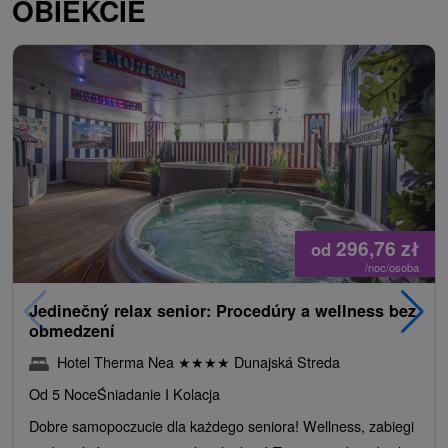
OBIEKCIE
296,76
zł
od
/noc/osoba
Jedinečný relax senior: Procedúry a wellness bez
obmedzení
Hotel Therma Nea
★
★
★
★
Dunajská Streda
Od 5 Noce
Śniadanie I Kolacja
Dobre samopoczucie dla każdego seniora! Wellness, zabiegi