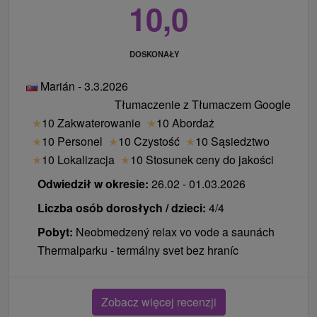
10,0
DOSKONAŁY
Marián - 3.3.2026
Tłumaczenie z Tłumaczem Google
★
10 Zakwaterowanie
★
10 Abordaż
★
10 Personel
★
10 Czystość
★
10 Sąsiedztwo
★
10 Lokalizacja
★
10 Stosunek ceny do jakości
Odwiedził w okresie:
26.02 - 01.03.2026
Liczba osób dorosłych / dzieci:
4/4
Pobyt:
Neobmedzený relax vo vode a saunách
Thermalparku - termálny svet bez hraníc
Zobacz więcej recenzji