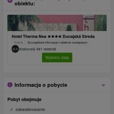
obiektu:
Hotel Therma Nea
★
★
★
★
Dunajská Streda
Galeria
Szczegółowe informacje o obiekcie noclegowym
9,0
doskonały
·
341 recenzji
Wybierz datę
Informacja o pobycie
Pobyt obejmuje
zakwaterowanie