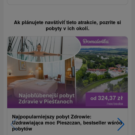
Ak plánujete navštíviť tieto atrakcie, pozrite si
pobyty v ich okolí.
324,37
zł
od
/noc/osoba
Najpopularniejszy pobyt Zdrowie:
Uzdrawiająca moc Pieszczan, bestseller wśród
pobytów