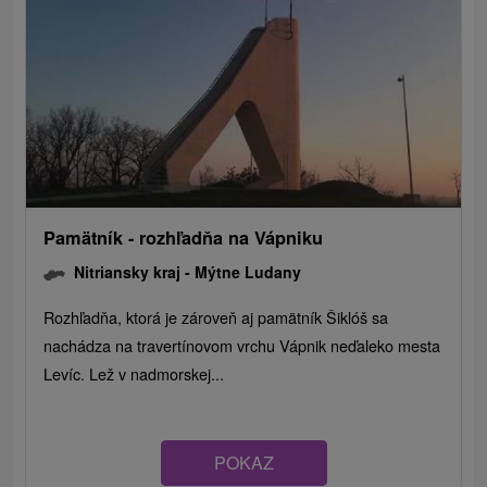
Pamätník - rozhľadňa na Vápniku
Nitriansky kraj -
Mýtne Ludany
Rozhľadňa, ktorá je zároveň aj pamätník Šiklóš sa
nachádza na travertínovom vrchu Vápnik neďaleko mesta
Levíc. Lež v nadmorskej...
POKAZ