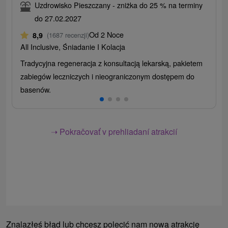
Uzdrowisko Pieszczany - zniżka do 25 % na terminy
do 27.02.2027
Od 2 Noce
8,9
(1687 recenzji)
All Inclusive, Śniadanie I Kolacja
Tradycyjna regeneracja z konsultacją lekarską, pakietem
zabiegów leczniczych i nieograniczonym dostępem do
basenów.
➝ Pokračovať v prehliadaní atrakcií
Znalazłeś błąd lub chcesz polecić nam nową atrakcję