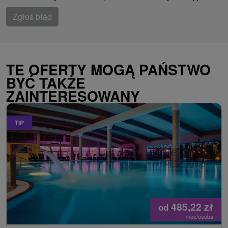
Zgłoś błąd
TE OFERTY MOGĄ PAŃSTWO
BYĆ TAKŻE
ZAINTERESOWANY
TIP
485,22
zł
od
/noc/osoba