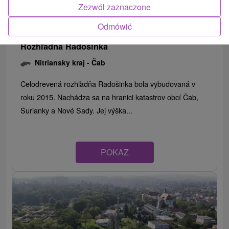
Zezwól zaznaczone
Odmówić
Rozhľadňa Radošinka
Nitriansky kraj -
Čab
Celodrevená rozhľadňa Radošinka bola vybudovaná v
roku 2015. Nachádza sa na hranici katastrov obcí Čab,
Šurianky a Nové Sady. Jej výška...
POKAZ