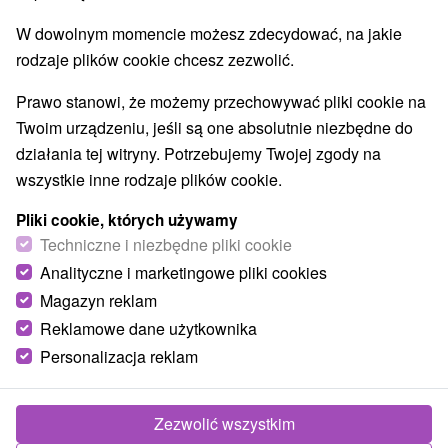
Ośrodki i miasteczka dziecięce
(2)
W dowolnym momencie możesz zdecydować, na jakie
Aquaparki, baseny
Pomniki
Zabytki techniki
(5)
(2)
(2)
rodzaje plików cookie chcesz zezwolić.
Atrakcje dla dzieci
Escaperoom
(17)
(2)
Ogrody botaniczne
(2)
Prawo stanowi, że możemy przechowywać pliki cookie na
Ogrody zoologiczne i fermy zwierząt
(2)
Twoim urządzeniu, jeśli są one absolutnie niezbędne do
Muzea i galerie
Atrakcje turystyczne
(4)
(5)
działania tej witryny. Potrzebujemy Twojej zgody na
wszystkie inne rodzaje plików cookie.
Wsie i miasta
Pliki cookie, których używamy
Levice
(1)
Mýtne Ludany
(1)
Techniczne i niezbędne pliki cookie
Analityczne i marketingowe pliki cookies
Magazyn reklam
Reklamowe dane użytkownika
Personalizacja reklam
Zezwolić wszystkim