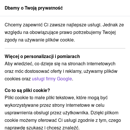
Dbamy o Twoją prywatność
członek grupy
Sorger
Chcemy zapewnić Ci zawsze najlepsze usługi. Jednak ze
Atrakcje na Słowacji
Wieże obserwacyjne i chodniki
Dolná Nitra
względu na obowiązujące prawo potrzebujemy Twojej
zgody na używanie plików cookie.
Wieże obserwacyjne i chodniki
Dolná Nitra
Więcej o personalizacji i pomiarach
Aby wiedzieć, co dzieje się na stronach internetowych
Kategorie
oraz móc dostosować oferty i reklamy, używamy plików
cookies oraz
usługi firmy Google
.
Wszystkie kategorie
Zamki, pałace, ruiny
(7)
Túry a turistické chodníky
Szlaki winne
(1)
(1)
Co to są pliki cookie?
Tory gokartowe
Pola golfowe
Źródła
(2)
(2)
(1)
Pliki cookie to małe pliki tekstowe, które mogą być
Parki miejskie i zamkowe
Miejsca sakralne
(2)
(4)
wykorzystywane przez strony internetowe w celu
Zamki
Teatry
Skanseny
Jazda konna
(2)
(3)
(1)
(3)
usprawnienia obsługi przez użytkownika. Dzięki plikom
Sporty
Atrakcje z adrenaliną
(1)
(2)
cookie możemy oferować Ci usługi zgodnie z tym, czego
Wieże obserwacyjne i chodniki
(3)
naprawdę szukasz i chcesz znaleźć.