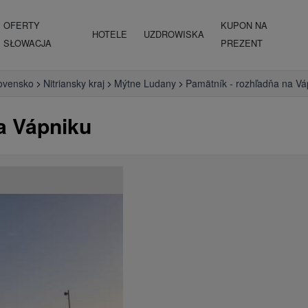
OFERTY
KUPON NA
HOTELE
UZDROWISKA
SŁOWACJA
PREZENT
ovensko
Nitriansky kraj
Mýtne Ludany
Pamätník - rozhľadňa na Vá
a Vápniku