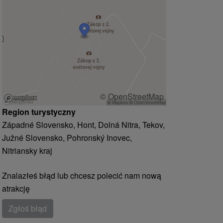
© OpenStreetMap
Region turystyczny
Západné Slovensko, Hont, Dolná Nitra, Tekov,
Južné Slovensko, Pohronský Inovec,
Nitriansky kraj
Znalazłeś błąd lub chcesz polecić nam nową
atrakcję
Zgłoś błąd