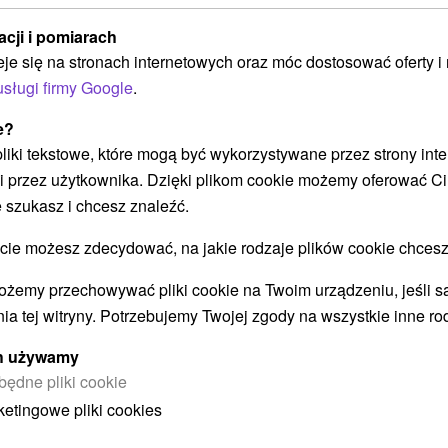
acji i pomiarach
cy
MEDICAL SILVER: Relaks w spa dla
R
eje się na stronach internetowych oraz móc dostosować oferty 
zdrowszego jutra
s
usługi firmy Google
.
Pobyt leczniczy obejmujący 2 zabiegi/noc, wejście
Ci
e?
na baseny Wellnea oraz dodatkowe wejścia do
w 
 pliki tekstowe, które mogą być wykorzystywane przez strony int
stref wellness lub fitness.
kt
i przez użytkownika. Dzięki plikom cookie możemy oferować Ci
 szukasz i chcesz znaleźć.
Załaduj więcej
 możesz zdecydować, na jakie rodzaje plików cookie chcesz
ożemy przechowywać pliki cookie na Twoim urządzeniu, jeśli s
ia tej witryny. Potrzebujemy Twojej zgody na wszystkie inne ro
ych używamy
STWO BYĆ TAKŻE ZAINTERESO
będne pliki cookie
ketingowe pliki cookies