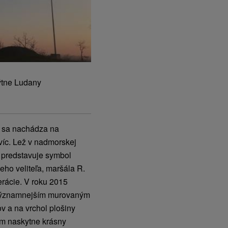
ýtne Ludany
š sa nachádza na
víc. Lež v nadmorskej
 predstavuje symbol
eho veliteľa, maršála R.
perácie. V roku 2015
ajvýznamnejším murovaným
v a na vrchol plošiny
ám naskytne krásny