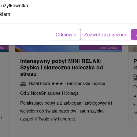
 użytkownika
eklam
Odmówić
Zezwól zaznaczone
zł
405,43
zł
od
oba
/noc/osoba
Intensywny pobyt MINI RELAX:
P
n
Szybka i skuteczna ucieczka od
r
stresu
Hotel Flóra
★
★
★
Trenczańskie Teplice
O
Od 2 Noce
Śniadanie I Kolacja
P
Relaksujący pobyt z 2 zabiegami zabiegowymi i
k
wejściem do świata basenów i saun szybko
u
i
uzupełni Twoje siły i energię.
,