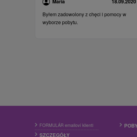
Maria
18.09.2020
Byłem zadowolony z chęci i pomocy w
wyborze pobytu.
FORMULÁR emailoví klienti
POB
SZCZEGÓŁY