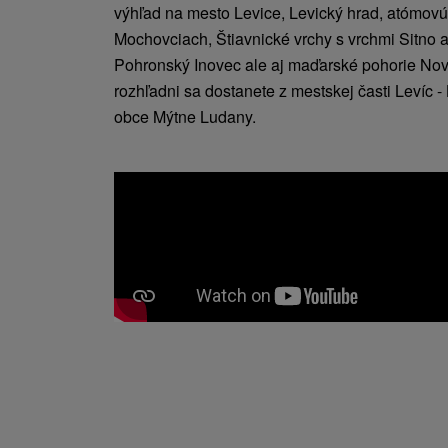
výhľad na mesto Levice, Levický hrad, atómovú 
Mochovciach, Štiavnické vrchy s vrchmi Sitno a 
Pohronský Inovec ale aj maďarské pohorie Nov
rozhľadni sa dostanete z mestskej časti Levíc -
obce Mýtne Ludany.