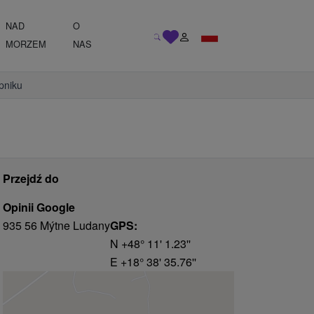
NAD
O
MORZEM
NAS
pniku
Przejdź do
Opinii Google
935 56 Mýtne Ludany
GPS:
N +48° 11' 1.23''
E +18° 38' 35.76''