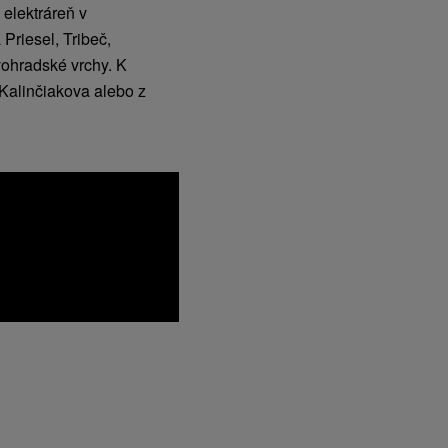
elektráreň v
Priesel, Tribeč,
ohradské vrchy. K
 Kalinčiakova alebo z