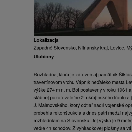
Lokalizacja
Západné Slovensko, Nitriansky kraj, Levice, M
Ulubiony
Rozhľadňa, ktorá je zároveň aj pamätník Šikló
travertínovom vrchu Vápnik neďaleko mesta Le
výške 274 m n. m. Bol postavený v roku 1961 a
štábnej pozorovateľne 2. ukrajinského frontu a j
J. Malinovského, ktorý odtiaľ riadil vojenské o
prebehla rekonštrukcia a dnes patrí medzi n
rozhľadniam na Slovensku. Jej výška je 9 metro
vedie 41 schodov. Z vyhliadkovej plošiny sa v