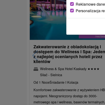
Reklamowe dane
Personalizacja r
486,09
od
/noc/os
Zakwaterowanie z obiadokolacją i
dostępem do Wellness i Spa: Jede
z najlepiej ocenianych hoteli przez
klientów
Wellness & Spa Hotel Kaskady
★
★
★
★
Sliač - Sielnica
Od 1 Noce
Śniadanie I Kolacja
Komfortowe zakwaterowanie z wyżywieniem HB 
napojami. Nieograniczony dostęp do 3000-
metrowego spa i wellness, basenów termalnych