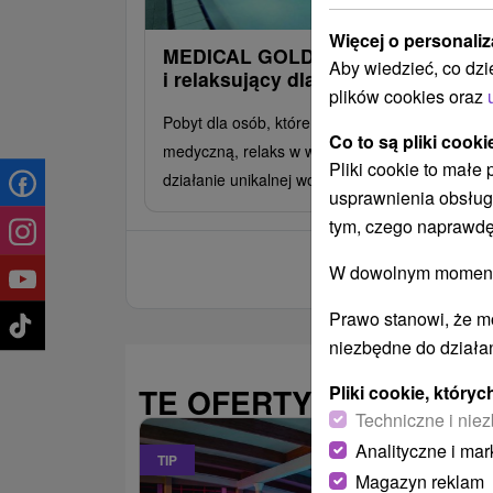
Więcej o personaliz
MEDICAL GOLD: Pobyt uzdrawiają
Aby wiedzieć, co dzi
i relaksujący dla ciała i duszy
plików cookies oraz
Pobyt dla osób, które chcą połączyć opiekę
Co to są pliki cooki
medyczną, relaks w wellness i dobroczynne
Pliki cookie to małe
działanie unikalnej wody Dudince.
usprawnienia obsług
tym, czego naprawdę
W dowolnym momencie
Prawo stanowi, że m
niezbędne do działan
Pliki cookie, któr
TE OFERTY MOGĄ PAŃ
Techniczne i niez
Analityczne i mar
TIP
Magazyn reklam