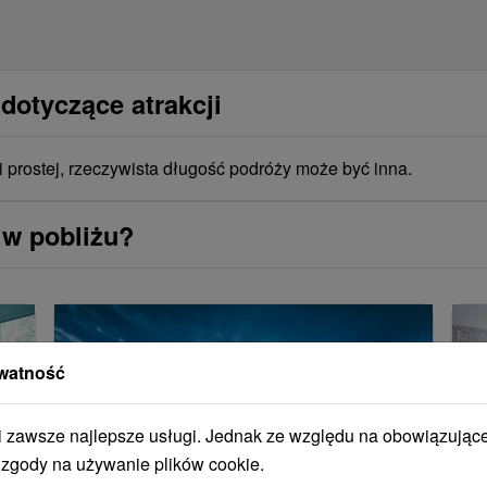
dotyczące atrakcji
i prostej, rzeczywista długość podróży może być inna.
 w pobliżu?
watność
zawsze najlepsze usługi. Jednak ze względu na obowiązując
 zgody na używanie plików cookie.