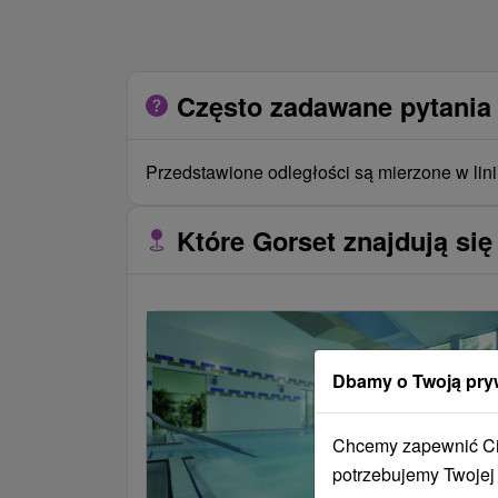
Często zadawane pytania 
Przedstawione odległości są mierzone w lini
Które Gorset znajdują się
Dbamy o Twoją pry
Chcemy zapewnić Ci 
potrzebujemy Twojej