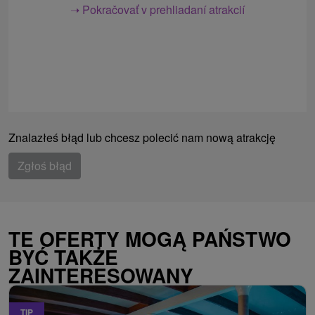
➝ Pokračovať v prehliadaní atrakcií
Znalazłeś błąd lub chcesz polecić nam nową atrakcję
Zgłoś błąd
TE OFERTY MOGĄ PAŃSTWO
BYĆ TAKŻE
ZAINTERESOWANY
TIP