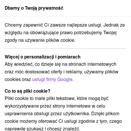
Dbamy o Twoją prywatność
członek grupy
Sorger
Chcemy zapewnić Ci zawsze najlepsze usługi. Jednak ze
Atrakcje na Słowacji
Zamki
Dolná Nitra
względu na obowiązujące prawo potrzebujemy Twojej
zgody na używanie plików cookie.
Zamki Dolná Nitra
Więcej o personalizacji i pomiarach
Kategorie
Aby wiedzieć, co dzieje się na stronach internetowych
oraz móc dostosować oferty i reklamy, używamy plików
Wszystkie kategorie
Zamki, pałace, ruiny
(7)
cookies oraz
usługi firmy Google
.
Túry a turistické chodníky
Szlaki winne
(1)
(1)
Tory gokartowe
Pola golfowe
Źródła
(2)
(2)
(1)
Co to są pliki cookie?
Parki miejskie i zamkowe
Miejsca sakralne
(2)
(4)
Pliki cookie to małe pliki tekstowe, które mogą być
Zamki
Teatry
Skanseny
Jazda konna
(2)
(3)
(1)
(3)
wykorzystywane przez strony internetowe w celu
Sporty
Atrakcje z adrenaliną
(1)
(2)
usprawnienia obsługi przez użytkownika. Dzięki plikom
Wieże obserwacyjne i chodniki
(3)
cookie możemy oferować Ci usługi zgodnie z tym, czego
Ośrodki i miasteczka dziecięce
(2)
naprawdę szukasz i chcesz znaleźć.