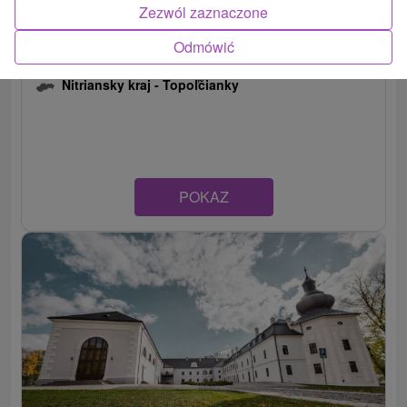
Zezwól zaznaczone
Odmówić
Dwór Topoľčianky
Nitriansky kraj -
Topoľčianky
POKAZ