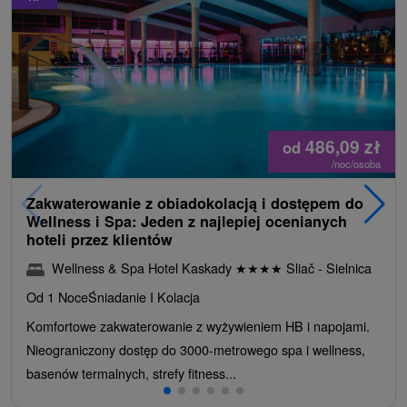
486,09
zł
od
/noc/osoba
Zakwaterowanie z obiadokolacją i dostępem do
Wellness i Spa: Jeden z najlepiej ocenianych
hoteli przez klientów
Wellness & Spa Hotel Kaskady
★
★
★
★
Sliač - Sielnica
Od 1 Noce
Śniadanie I Kolacja
Komfortowe zakwaterowanie z wyżywieniem HB i napojami.
Nieograniczony dostęp do 3000-metrowego spa i wellness,
basenów termalnych, strefy fitness...