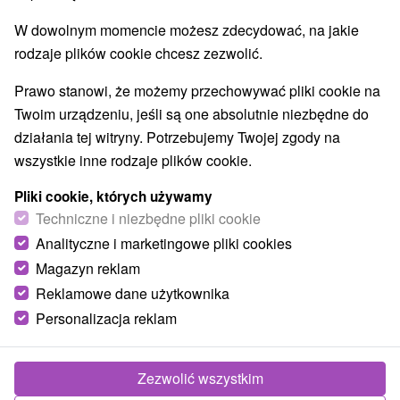
Aquaparki, baseny
Pomniki
Zabytki techniki
(5)
(2)
(2)
W dowolnym momencie możesz zdecydować, na jakie
Atrakcje dla dzieci
Escaperoom
(17)
(2)
rodzaje plików cookie chcesz zezwolić.
Ogrody botaniczne
(2)
Ogrody zoologiczne i fermy zwierząt
(2)
Prawo stanowi, że możemy przechowywać pliki cookie na
Muzea i galerie
Atrakcje turystyczne
(4)
(5)
Twoim urządzeniu, jeśli są one absolutnie niezbędne do
działania tej witryny. Potrzebujemy Twojej zgody na
Wsie i miasta
wszystkie inne rodzaje plików cookie.
Topoľčianky
(1)
Oponice
(1)
Pliki cookie, których używamy
Techniczne i niezbędne pliki cookie
Analityczne i marketingowe pliki cookies
Magazyn reklam
Reklamowe dane użytkownika
Personalizacja reklam
Zezwolić wszystkim