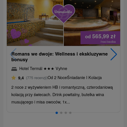
565,99
zł
od
/noc/osoba
Romans we dwoje: Wellness i ekskluzywne
bonusy
Hotel Termál
★
★
★
Vyhne
Od 2 Noce
Śniadanie I Kolacja
9,4
(775 recenzji)
2 noce z wyżywieniem HB i romantyczną, czterodaniową
kolacją przy świecach. Drink powitalny, butelka wina
musującego i misa owoców, 1x...