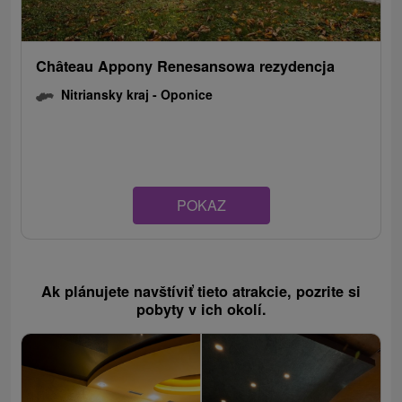
Château Appony Renesansowa rezydencja
Nitriansky kraj -
Oponice
POKAZ
Ak plánujete navštíviť tieto atrakcie, pozrite si
pobyty v ich okolí.