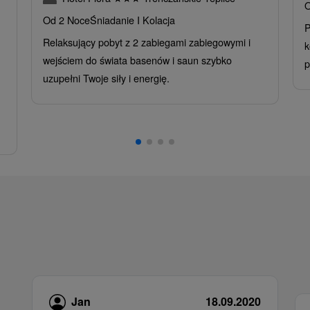
O
Od 2 Noce
Śniadanie I Kolacja
P
Relaksujący pobyt z 2 zabiegami zabiegowymi i
k
wejściem do świata basenów i saun szybko
p
uzupełni Twoje siły i energię.
Jan
18.09.2020