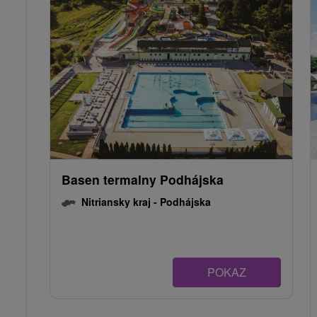
Basen termalny Podhájska
Nitriansky kraj -
Podhájska
POKAZ