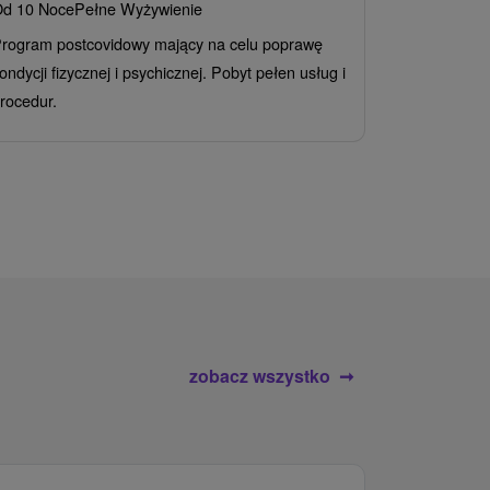
d 10 Noce
Pełne Wyżywienie
Grand 
rogram postcovidowy mający na celu poprawę
Od 2 Noce
A
ondycji fizycznej i psychicznej. Pobyt pełen usług i
Ciesz się z
rocedur.
wrażeń poby
atrakcje wod
zobacz wszystko