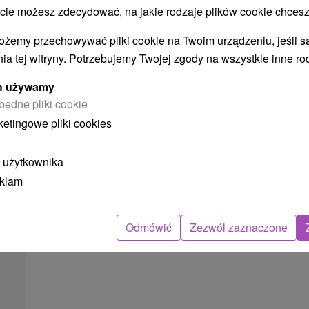
 możesz zdecydować, na jakie rodzaje plików cookie chcesz
wsi
Hotel Château
★
★
★
★
Belá - Štúrovo
ożemy przechowywać pliki cookie na Twoim urządzeniu, jeśli s
Od 1 Noce
ia tej witryny. Potrzebujemy Twojej zgody na wszystkie inne ro
8,3
(3 recenzji)
Śniadanie, Śniadanie I Kolacja
ych używamy
Wybierz spośród szerokiej gamy pakietów
będne pliki cookie
zakwaterowania z gastronomią i strefą wellness.
ketingowe pliki cookies
Rozkoszuj się historyczną atmosferą i...
 użytkownika
eklam
➝ Pokračovať v prehl
Odmówić
Zezwól zaznaczone