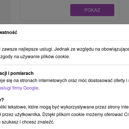
POKAZ
watność
Ak plánujete navštíviť tieto atrakcie
zawsze najlepsze usługi. Jednak ze względu na obowiązując
 zgody na używanie plików cookie.
acji i pomiarach
eje się na stronach internetowych oraz móc dostosować oferty 
usługi firmy Google
.
e?
285,86
zł
od
 pliki tekstowe, które mogą być wykorzystywane przez strony int
/noc/osoba
i przez użytkownika. Dzięki plikom cookie możemy oferować Ci
 szukasz i chcesz znaleźć.
Wakacje w rezydencji, w której
poczujesz się jak na Toskańskiej