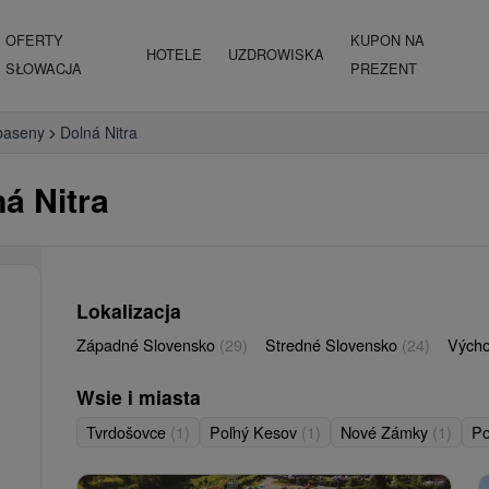
OFERTY
KUPON NA
HOTELE
UZDROWISKA
SŁOWACJA
PREZENT
baseny
Dolná Nitra
á Nitra
Lokalizacja
Západné Slovensko
(29)
Stredné Slovensko
(24)
Vých
Wsie i miasta
Tvrdošovce
(1)
Poľný Kesov
(1)
Nové Zámky
(1)
Po