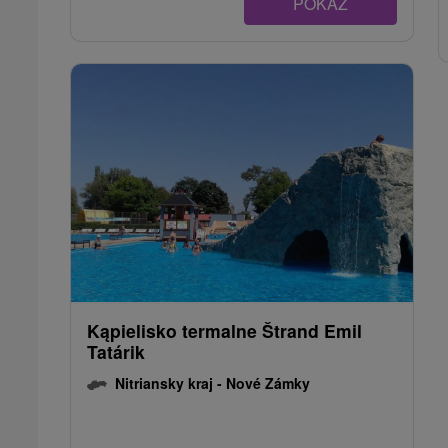
POKAZ
Kąpielisko termalne Štrand Emil
Tatárik
Nitriansky kraj -
Nové Zámky