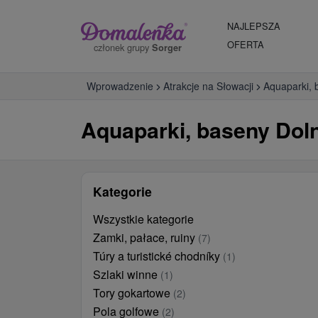
NAJLEPSZA
OFERTA
członek grupy
Sorger
Wprowadzenie
Atrakcje na Słowacji
Aquaparki, 
Aquaparki, baseny Doln
Kategorie
Wszystkie kategorie
Zamki, pałace, ruiny
(7)
Túry a turistické chodníky
(1)
Szlaki winne
(1)
Tory gokartowe
(2)
Pola golfowe
(2)