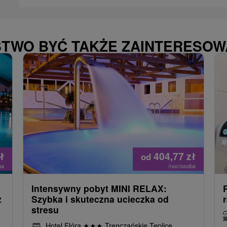
STWO BYĆ TAKŻE ZAINTERESO
ł
404,77
zł
od
ba
/noc/osoba
Intensywny pobyt MINI RELAX:
z
Szybka i skuteczna ucieczka od
stresu
Hotel Flóra
★
★
★
Trenczańskie Teplice