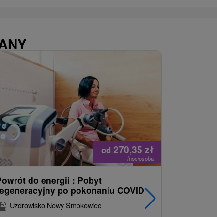
WANY
270,35
zł
od
/noc/osoba
Powrót do energii : Pobyt
Najlepiej
regeneracyjny po pokonaniu COVID
najpopul
korzystn
Uzdrowisko Nowy Smokowiec
INCLUSI