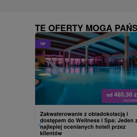
TE OFERTY MOGĄ PAŃ
TIP
485,30
z
od
/noc/oso
Zakwaterowanie z obiadokolacją i
dostępem do Wellness i Spa: Jeden 
najlepiej ocenianych hoteli przez
klientów