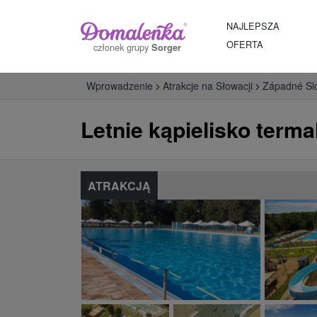
NAJLEPSZA
OFERTA
członek grupy
Sorger
Wprowadzenie
Atrakcje na Słowacji
Západné Sl
Letnie kąpielisko termal
ATRAKCJĄ