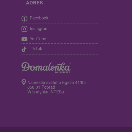
ADRES
Facebook
Instagram
YouTube
TikTok
Námestie svätého Egídia 41/95
058 01 Poprad
W budynku INTESu