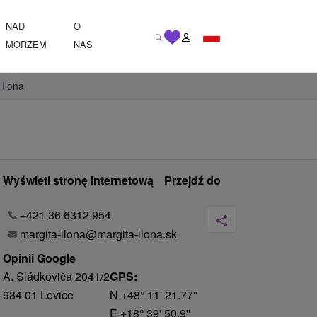
NAD
O
MORZEM
NAS
 Ilona
Wyświetl stronę internetową
Przejdź do
+421 36 6312 954
margita-ilona@margita-ilona.sk
Opinii Google
A. Sládkoviča 2041/2
GPS:
934 01 Levice
N +48° 11' 21.77''
E +18° 39' 50.9''