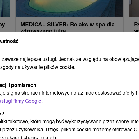
cy
MEDICAL SILVER: Relaks w spa dla
R
zdrowszego jutra
s
watność
Pobyt leczniczy obejmujący 2 zabiegi/noc, wejście
Ci
na baseny Wellnea oraz dodatkowe wejścia do
w 
zawsze najlepsze usługi. Jednak ze względu na obowiązując
stref wellness lub fitness.
kt
 zgody na używanie plików cookie.
Załaduj więcej
acji i pomiarach
eje się na stronach internetowych oraz móc dostosować oferty 
usługi firmy Google
.
e?
STWO BYĆ TAKŻE ZAINTERESO
 pliki tekstowe, które mogą być wykorzystywane przez strony int
i przez użytkownika. Dzięki plikom cookie możemy oferować Ci
 szukasz i chcesz znaleźć.