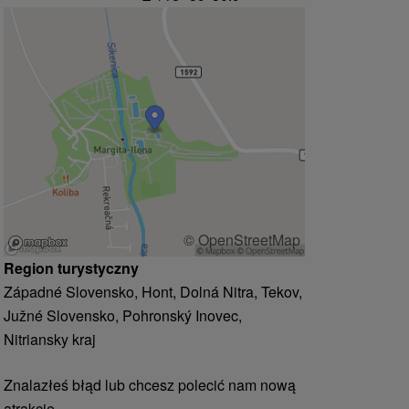
© OpenStreetMap
Region turystyczny
Západné Slovensko, Hont, Dolná Nitra, Tekov,
Južné Slovensko, Pohronský Inovec,
Nitriansky kraj
Znalazłeś błąd lub chcesz polecić nam nową
atrakcję