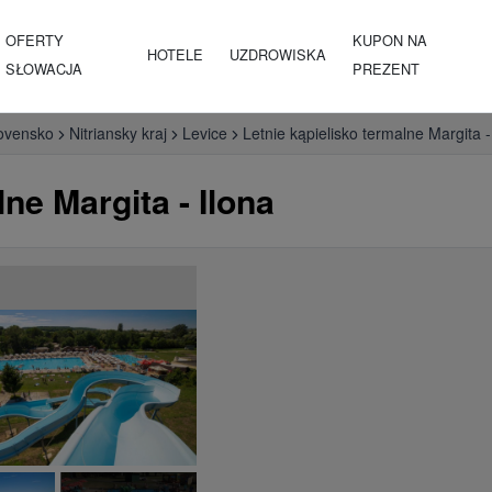
OFERTY
KUPON NA
HOTELE
UZDROWISKA
SŁOWACJA
PREZENT
ovensko
Nitriansky kraj
Levice
Letnie kąpielisko termalne Margita -
ne Margita - Ilona