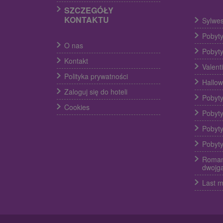
SZCZEGÓŁY
KONTAKTU
Sylwes
Pobyty
O nas
Pobyty
Kontakt
Valent
Polityka prywatności
Hallow
Zaloguj się do hoteli
Pobyty
Cookies
Pobyty
Pobyty
Pobyty
Roman
dwojg
Last m