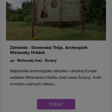
Zámeček - Slovenská Trója, Archeopark
Nitriansky Hrádok
Nitriansky kraj -
Šurany
Najbohatšie archeologické nálezisko v strednej Európe
neďaleko Nitrianskeho Hrádku (časť mesta Šurany). Kvôli
množstvu vzácnych nálezov...
POKAZ