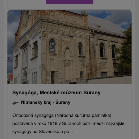
Synagóga, Mestské múzeum Šurany
Nitriansky kraj -
Šurany
Ortodoxná synagóga (Národná kultúrna pamiatka)
postavená v roku 1916 v Šuranoch patrí medzi najkrajšie
synagógy na Slovensku a po...