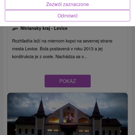
Zezwól zaznaczone
Odmówić
Rozhľadňa na Levickej kalvárii
Nitriansky kraj -
Levice
Rozhľadňa leží na miernom kopci na severnej strane
mesta Levice. Bola postavená v roku 2013 a jej
konštrukcia je z ocele. Nachádza sa v...
POKAZ