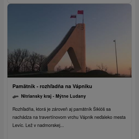
Pamätník - rozhľadňa na Vápniku
Nitriansky kraj -
Mýtne Ludany
Rozhľadňa, ktorá je zároveň aj pamätník Šiklóš sa
nachádza na travertínovom vrchu Vápnik neďaleko mesta
Levíc. Lež v nadmorskej...