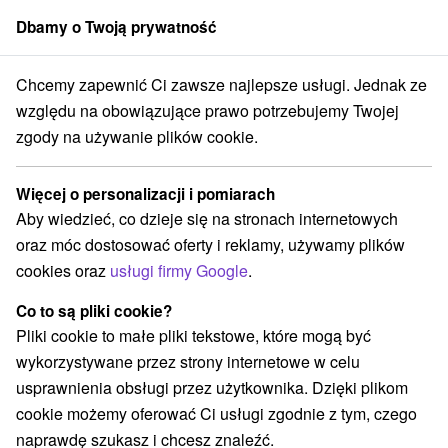
Dbamy o Twoją prywatność
członek grupy
Sorger
Chcemy zapewnić Ci zawsze najlepsze usługi. Jednak ze
Atrakcje na Słowacji
Dolná Nitra
względu na obowiązujące prawo potrzebujemy Twojej
zgody na używanie plików cookie.
Atrakcje na Słowacji Dolná Nitra
Więcej o personalizacji i pomiarach
Kategorie
Aby wiedzieć, co dzieje się na stronach internetowych
oraz móc dostosować oferty i reklamy, używamy plików
Wszystkie kategorie
Zamki, pałace, ruiny
(7)
cookies oraz
usługi firmy Google
.
Túry a turistické chodníky
Szlaki winne
(1)
(1)
Tory gokartowe
Pola golfowe
Źródła
(2)
(2)
(1)
Co to są pliki cookie?
Parki miejskie i zamkowe
Miejsca sakralne
(2)
(4)
Pliki cookie to małe pliki tekstowe, które mogą być
Zamki
Teatry
Skanseny
Jazda konna
(2)
(3)
(1)
(3)
wykorzystywane przez strony internetowe w celu
Sporty
Atrakcje z adrenaliną
(1)
(2)
usprawnienia obsługi przez użytkownika. Dzięki plikom
Wieże obserwacyjne i chodniki
(3)
cookie możemy oferować Ci usługi zgodnie z tym, czego
Ośrodki i miasteczka dziecięce
(2)
naprawdę szukasz i chcesz znaleźć.