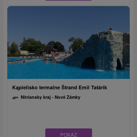
Kąpielisko termalne Štrand Emil Tatárik
Nitriansky kraj -
Nové Zámky
POKAZ