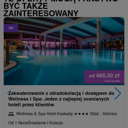
BYĆ TAKŻE
ZAINTERESOWANY
TIP
485,30
zł
od
/noc/osoba
Zakwaterowanie z obiadokolacją i dostępem do
Wellness i Spa: Jeden z najlepiej ocenianych
hoteli przez klientów
Wellness & Spa Hotel Kaskady
★
★
★
★
Sliač - Sielnica
Od 1 Noce
Śniadanie I Kolacja