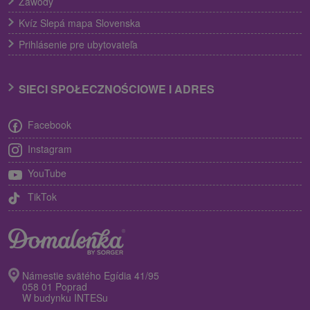
Zawody
Kvíz Slepá mapa Slovenska
Prihlásenie pre ubytovateľa
SIECI SPOŁECZNOŚCIOWE I ADRES
Facebook
Instagram
YouTube
TikTok
Námestie svätého Egídia 41/95
058 01 Poprad
W budynku INTESu