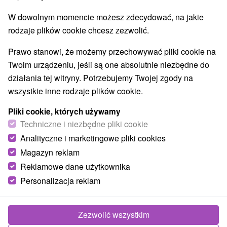
Aquaparki, baseny
Pomniki
Zabytki techniki
(5)
(2)
(2)
W dowolnym momencie możesz zdecydować, na jakie
Atrakcje dla dzieci
Escaperoom
(17)
(2)
rodzaje plików cookie chcesz zezwolić.
Ogrody botaniczne
(2)
Ogrody zoologiczne i fermy zwierząt
(2)
Prawo stanowi, że możemy przechowywać pliki cookie na
Muzea i galerie
Atrakcje turystyczne
(4)
(5)
Twoim urządzeniu, jeśli są one absolutnie niezbędne do
działania tej witryny. Potrzebujemy Twojej zgody na
Wsie i miasta
wszystkie inne rodzaje plików cookie.
Pokaż wszystko
Levice
(2)
Šurany
(2)
Pliki cookie, których używamy
Techniczne i niezbędne pliki cookie
Analityczne i marketingowe pliki cookies
Magazyn reklam
Reklamowe dane użytkownika
Personalizacja reklam
Zezwolić wszystkim