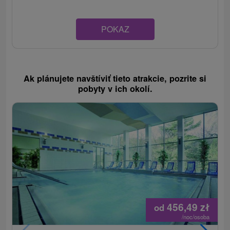
POKAZ
Ak plánujete navštíviť tieto atrakcie, pozrite si
pobyty v ich okolí.
456,49
zł
od
/noc/osoba