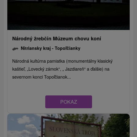
Národný žrebčín Múzeum chovu koní
Nitriansky kraj -
Topoľčianky
Národná kultúrna pamiatka (monumentálny klasický
kaštieľ, „Lovecký zámok“, „ Jazdiareň“ a ďalšie) na
severnom konci Topoľčianok...
POKAZ