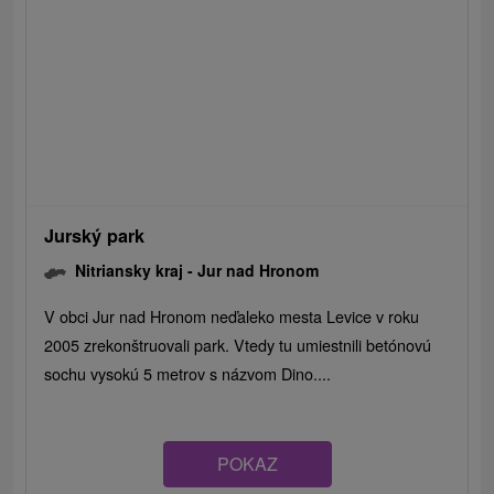
Jurský park
Nitriansky kraj -
Jur nad Hronom
V obci Jur nad Hronom neďaleko mesta Levice v roku
2005 zrekonštruovali park. Vtedy tu umiestnili betónovú
sochu vysokú 5 metrov s názvom Dino....
POKAZ