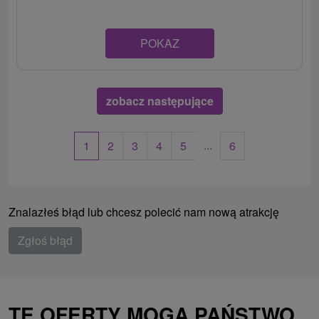
POKAZ
zobacz następujące
...
1
2
3
4
5
6
Znalazłeś błąd lub chcesz polecić nam nową atrakcję
Zgłoś błąd
TE OFERTY MOGĄ PAŃSTWO