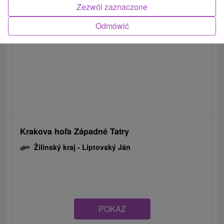
Zezwól zaznaczone
Odmówić
Krakova hoľa Západné Tatry
Žilinský kraj -
Liptovský Ján
POKAZ