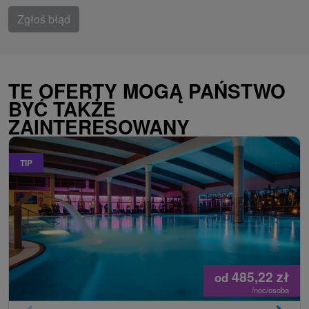
Zgłoś błąd
TE OFERTY MOGĄ PAŃSTWO
BYĆ TAKŻE
ZAINTERESOWANY
TIP
485,22
zł
od
/noc/osoba