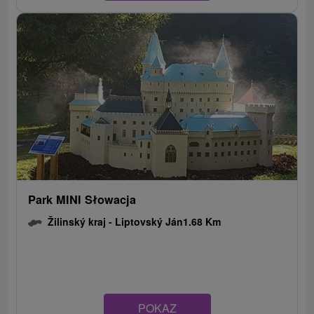
Park MINI Słowacja
Žilinský kraj -
Liptovský Ján
1.68 Km
POKAZ