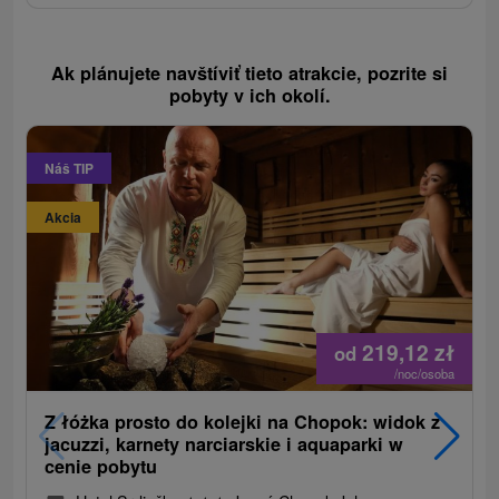
Ak plánujete navštíviť tieto atrakcie, pozrite si
pobyty v ich okolí.
Náš TIP
Akcia
219,12
zł
od
/noc/osoba
Z łóżka prosto do kolejki na Chopok: widok z
jacuzzi, karnety narciarskie i aquaparki w
cenie pobytu