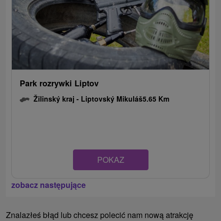
Park rozrywki Liptov
Žilinský kraj -
Liptovský Mikuláš
5.65 Km
POKAZ
zobacz następujące
Znalazłeś błąd lub chcesz polecić nam nową atrakcję