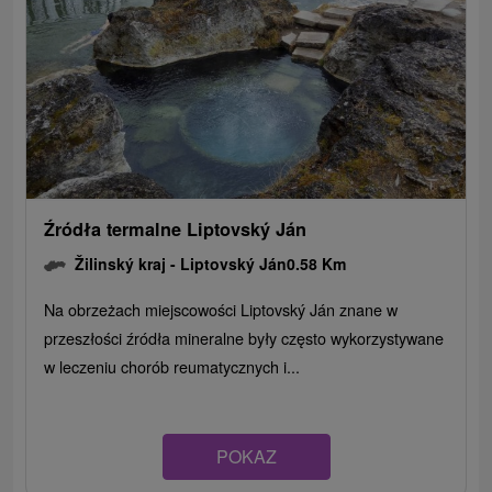
Źródła termalne Liptovský Ján
Žilinský kraj -
Liptovský Ján
0.58 Km
Na obrzeżach miejscowości Liptovský Ján znane w
przeszłości źródła mineralne były często wykorzystywane
w leczeniu chorób reumatycznych i...
POKAZ