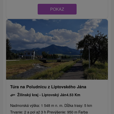
POKAZ
Túra na Poludnicu z Liptovského Jána
Žilinský kraj -
Liptovský Ján
4.53 Km
Nadmorská výška: 1 548 m n. m. Dĺžka trasy: 5 km
Trvanie: 2 a pol až 3 h Prevýšenie: 950 m Farba