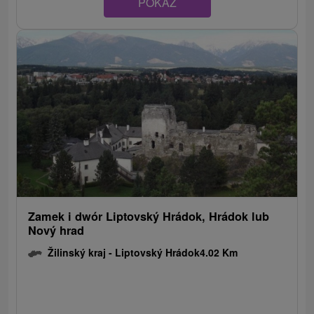
POKAZ
Zamek i dwór Liptovský Hrádok, Hrádok lub
Nový hrad
Žilinský kraj -
Liptovský Hrádok
4.02 Km