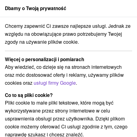
Dbamy o Twoją prywatność
członek grupy
Sorger
Chcemy zapewnić Ci zawsze najlepsze usługi. Jednak ze
Słowacji
Tarcze
Stredné Slovensko
Žilinský kraj
Liptovský Ján
względu na obowiązujące prawo potrzebujemy Twojej
zgody na używanie plików cookie.
Tarcze Liptovský Ján a v okolí
Więcej o personalizacji i pomiarach
Kategorie
Aby wiedzieć, co dzieje się na stronach internetowych
oraz móc dostosować oferty i reklamy, używamy plików
Wszystkie kategorie
Atrakcje turystyczne
(2)
cookies oraz
usługi firmy Google
.
Tarcze
Atrakcje dla dzieci
(2)
(2)
Aquaparki, baseny
(1)
Co to są pliki cookie?
Ośrodki i miasteczka dziecięce
Źródła
(1)
(2)
Pliki cookie to małe pliki tekstowe, które mogą być
Túry a turistické chodníky
(2)
wykorzystywane przez strony internetowe w celu
usprawnienia obsługi przez użytkownika. Dzięki plikom
cookie możemy oferować Ci usługi zgodnie z tym, czego
naprawdę szukasz i chcesz znaleźć.