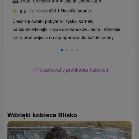
Hotel Srdiečko
★
★
★
Jasná Chopok Juh
Od 1 Noce
Śniadanie
9,5
(72 recenzji)
Ciesz się swoim pobytem i zyskaj karnety
narciarskie/kolejki linowe do ośrodków Jasna i Wysokie
Tatry oraz wejścia do aquaparków dla każdej osoby.
➝ Pokračovať v prehliadaní atrakcií
Wdzięki kobiece Blisko