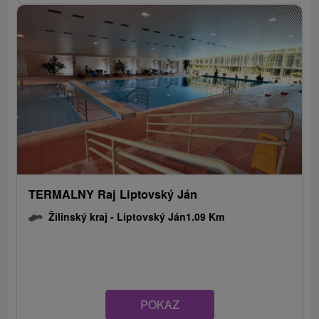
TERMALNY Raj Liptovský Ján
Žilinský kraj -
Liptovský Ján
1.09 Km
POKAZ