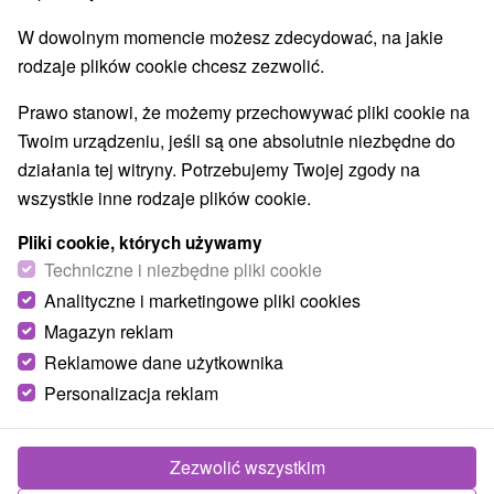
W dowolnym momencie możesz zdecydować, na jakie
rodzaje plików cookie chcesz zezwolić.
Prawo stanowi, że możemy przechowywać pliki cookie na
Twoim urządzeniu, jeśli są one absolutnie niezbędne do
działania tej witryny. Potrzebujemy Twojej zgody na
wszystkie inne rodzaje plików cookie.
Imbir Niskie Tatry
Pliki cookie, których używamy
Žilinský kraj -
Liptovský Ján
Techniczne i niezbędne pliki cookie
Wysokość: 2045 m Narodowy rezerwat przyrody i
Analityczne i marketingowe pliki cookies
najwyższy szczyt Tatr Niskich. Leży na głównym grzbiecie
Magazyn reklam
Tatr Niskich między Králičką a...
Reklamowe dane użytkownika
Personalizacja reklam
POKAZ
Zezwolić wszystkim