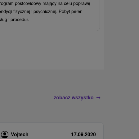
rogram postcovidowy mający na celu poprawę
Od 2 Noce
All
ondycji fizycznej i psychicznej. Pobyt pełen
Ciesz się zr
sług i procedur.
wrażeń pobyte
atrakcje wodne
rodziny.
zobacz wszystko
Vojtech
17.09.2020