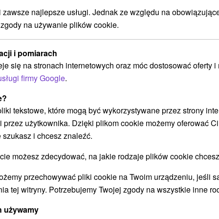
zawsze najlepsze usługi. Jednak ze względu na obowiązując
 zgody na używanie plików cookie.
acji i pomiarach
k:
Noc pełna przygód na szczycie
L
eje się na stronach internetowych oraz móc dostosować oferty 
 i
Chopoka: 4-daniowa kolacja,
J
usługi firmy Google
.
Prosecco, kolejki linowe i parki
k
wodne w cenie
e?
Ci
 pliki tekstowe, które mogą być wykorzystywane przez strony int
Ciesz się swoim pobytem i zyskaj karnety
na
i przez użytkownika. Dzięki plikom cookie możemy oferować Ci
narciarskie/kolejki linowe do ośrodków Jasna i
Wy
 szukasz i chcesz znaleźć.
Wysokie Tatry oraz wejścia do aquaparków dla
ka
każdej osoby (liczba biletów = liczba noclegów).
 możesz zdecydować, na jakie rodzaje plików cookie chcesz
ożemy przechowywać pliki cookie na Twoim urządzeniu, jeśli s
ia tej witryny. Potrzebujemy Twojej zgody na wszystkie inne ro
Załaduj więcej
ych używamy