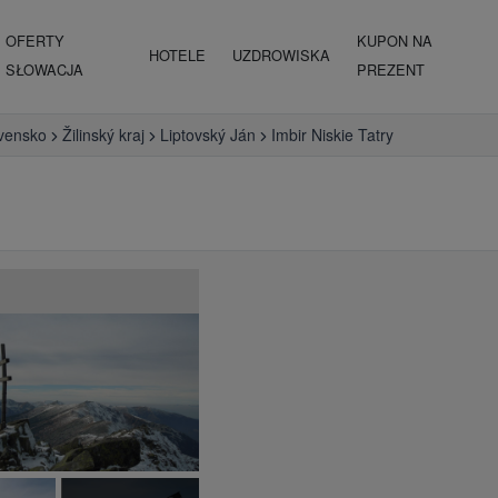
OFERTY
KUPON NA
HOTELE
UZDROWISKA
SŁOWACJA
PREZENT
vensko
Žilinský kraj
Liptovský Ján
Imbir Niskie Tatry