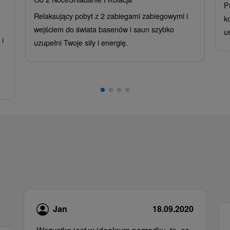
P
Relaksujący pobyt z 2 zabiegami zabiegowymi i
k
wejściem do świata basenów i saun szybko
u
i
uzupełni Twoje siły i energię.
,
Jan
18.09.2020