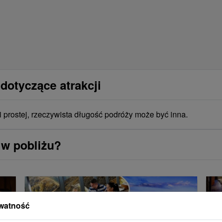
dotyczące atrakcji
i prostej, rzeczywista długość podróży może być inna.
 w pobliżu?
watność