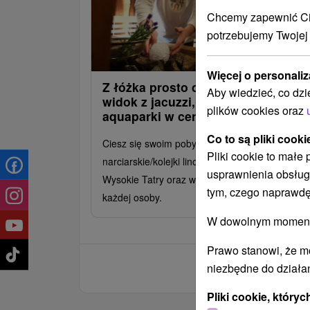
Chcemy zapewnić Ci 
potrzebujemy Twojej
Więcej o personaliz
Z łóżka prosto do kolejki na Chopo
Aby wiedzieć, co dzi
widok z jacuzzi, karnety narciarskie
plików cookies oraz
aquaparki w cenie pobytu
Co to są pliki cooki
Ciesz się swoim pobytem i zyskaj karnety
Pliki cookie to małe
narciarskie/kolejki linowe do ośrodków Jasna i
usprawnienia obsług
Wysokie Tatry oraz wejścia do aquaparków dla
tym, czego naprawdę
każdej osoby.
W dowolnym momencie
Prawo stanowi, że m
niezbędne do działan
Pliki cookie, któr