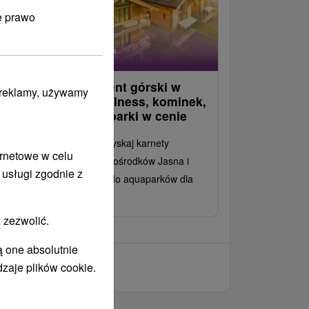
e prawo
uksusowy apartament górski w
i reklamy, używamy
asnej: Prywatne wellness, kominek,
olejki linowe i aquaparki w cenie
esz się swoim pobytem i zyskaj karnety
ernetowe w celu
rciarskie/kolejki linowe do ośrodków Jasna i
 usługi zgodnie z
sokie Tatry oraz wejścia do aquaparków dla
żdej osoby.
 zezwolić.
ą one absolutnie
dzaje plików cookie.