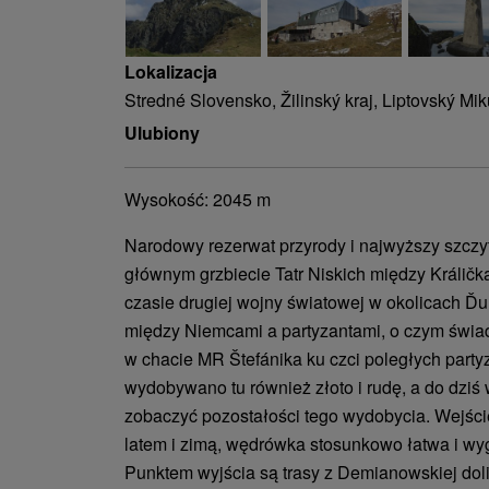
Lokalizacja
Stredné Slovensko, Žilinský kraj, Liptovský Mik
Ulubiony
Wysokość: 2045 m
Narodowy rezerwat przyrody i najwyższy szczyt
głównym grzbiecie Tatr Niskich między Králičk
czasie drugiej wojny światowej w okolicach Ďum
między Niemcami a partyzantami, o czym świa
w chacie MR Štefánika ku czci poległych party
wydobywano tu również złoto i rudę, a do dziś
zobaczyć pozostałości tego wydobycia. Wejście
latem i zimą, wędrówka stosunkowo łatwa i w
Punktem wyjścia są trasy z Demianowskiej dolin