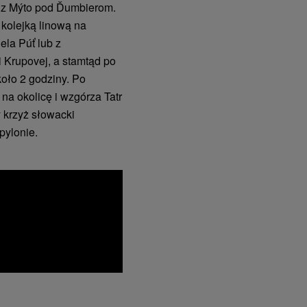
 z Mýto pod Ďumbierom.
kolejką linową na
ela Púť lub z
i Krupovej, a stamtąd po
oło 2 godziny. Po
 na okolicę i wzgórza Tatr
 krzyż słowacki
ylonie.