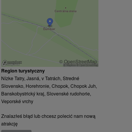
© OpenStreetMap
Region turystyczny
Nízke Tatry, Jasná, v Tatrách, Stredné
Slovensko, Horehronie, Chopok, Chopok Juh,
Banskobystrický kraj, Slovenské rudohorie,
Veporské vrchy
Znalazłeś błąd lub chcesz polecić nam nową
atrakcję