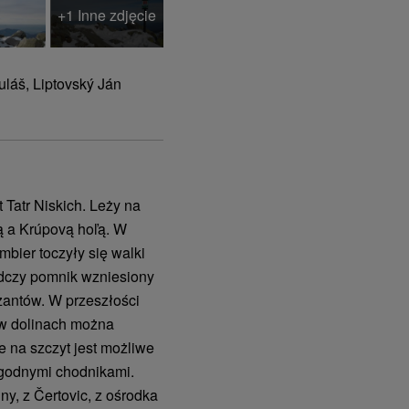
+1 Inne zdjęcie
uláš, Liptovský Ján
 Tatr Niskich. Leży na
ą a Krúpovą hoľą. W
bier toczyły się walki
dczy pomnik wzniesiony
zantów. W przeszłości
 w dolinach można
 na szczyt jest możliwe
ygodnymi chodnikami.
y, z Čertovic, z ośrodka