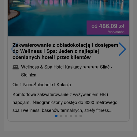
486,09
zł
od
/noc/osoba
Zakwaterowanie z obiadokolacją i dostępem
do Wellness i Spa: Jeden z najlepiej
ocenianych hoteli przez klientów
Wellness & Spa Hotel Kaskady
★
★
★
★
Sliač -
Sielnica
Od 1 Noce
Śniadanie I Kolacja
Komfortowe zakwaterowanie z wyżywieniem HB i
napojami. Nieograniczony dostęp do 3000-metrowego
spa i wellness, basenów termalnych, strefy fitness...