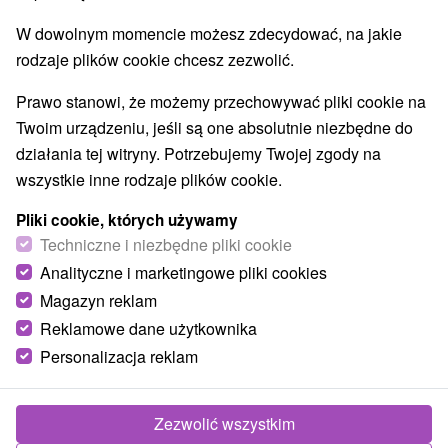
W dowolnym momencie możesz zdecydować, na jakie
rodzaje plików cookie chcesz zezwolić.
Prawo stanowi, że możemy przechowywać pliki cookie na
Twoim urządzeniu, jeśli są one absolutnie niezbędne do
działania tej witryny. Potrzebujemy Twojej zgody na
wszystkie inne rodzaje plików cookie.
Pliki cookie, których używamy
Techniczne i niezbędne pliki cookie
Analityczne i marketingowe pliki cookies
© OpenStreetMap
Magazyn reklam
Region turystyczny
Reklamowe dane użytkownika
Západné Slovensko, Hont, Dolná Nitra, Tekov, Južné
Slovensko, Pohronský Inovec, Nitriansky kraj
Personalizacja reklam
Znalazłeś błąd lub chcesz polecić nam nową atrakcję
Zezwolić wszystkim
Zgłoś błąd