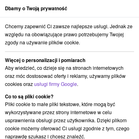
Dbamy o Twoją prywatność
członek grupy
Sorger
Chcemy zapewnić Ci zawsze najlepsze usługi. Jednak ze
Západné Slovensko
Nitriansky kraj
Santovka
Wiosna Santovka
względu na obowiązujące prawo potrzebujemy Twojej
zgody na używanie plików cookie.
Wiosna Santovka
Więcej o personalizacji i pomiarach
Wyświetl stronę internetową
Przejdź do
Aby wiedzieć, co dzieje się na stronach internetowych
oraz móc dostosować oferty i reklamy, używamy plików
+421 907 933 222
cookies oraz
usługi firmy Google
.
objednavka@mineralkasantovka.sk
Co to są pliki cookie?
Parková 181
GPS:
Pliki cookie to małe pliki tekstowe, które mogą być
935 87 Santovka
N +48° 9' 25.24''
wykorzystywane przez strony internetowe w celu
E +18° 46' 1.35''
usprawnienia obsługi przez użytkownika. Dzięki plikom
cookie możemy oferować Ci usługi zgodnie z tym, czego
naprawdę szukasz i chcesz znaleźć.