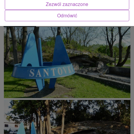
Zezwól zaznaczone
Odmówić
ATRAKCJĄ