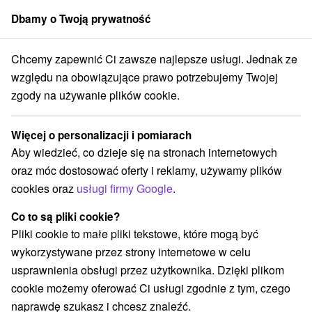
Dbamy o Twoją prywatność
członek grupy
Sorger
Chcemy zapewnić Ci zawsze najlepsze usługi. Jednak ze
Západné Slovensko
Nitriansky kraj
Santovka
Basen Santovka
względu na obowiązujące prawo potrzebujemy Twojej
zgody na używanie plików cookie.
Basen Santovka
Więcej o personalizacji i pomiarach
Wyświetl stronę internetową
Przejdź do
Aby wiedzieć, co dzieje się na stronach internetowych
oraz móc dostosować oferty i reklamy, używamy plików
cookies oraz
usługi firmy Google
.
+421 36 3810 631
info@santovkawellness.sk
Co to są pliki cookie?
Facebook
Pliki cookie to małe pliki tekstowe, które mogą być
wykorzystywane przez strony internetowe w celu
Maďarovská 4
GPS:
usprawnienia obsługi przez użytkownika. Dzięki plikom
93587 Santovka
N +48° 9' 15.65''
cookie możemy oferować Ci usługi zgodnie z tym, czego
E +18° 46' 13.01''
naprawdę szukasz i chcesz znaleźć.