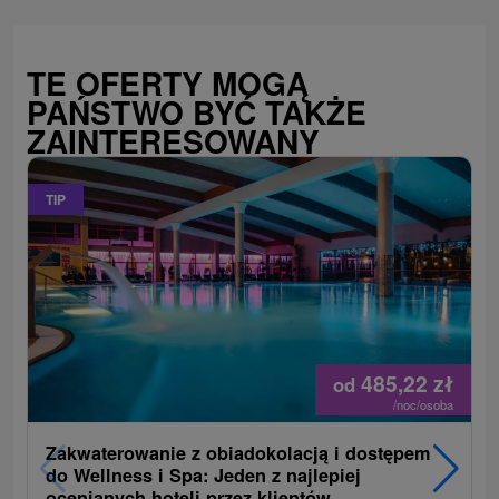
TE OFERTY MOGĄ
PAŃSTWO BYĆ TAKŻE
ZAINTERESOWANY
TIP
485,22
zł
od
/noc/osoba
Zakwaterowanie z obiadokolacją i dostępem
do Wellness i Spa: Jeden z najlepiej
ocenianych hoteli przez klientów