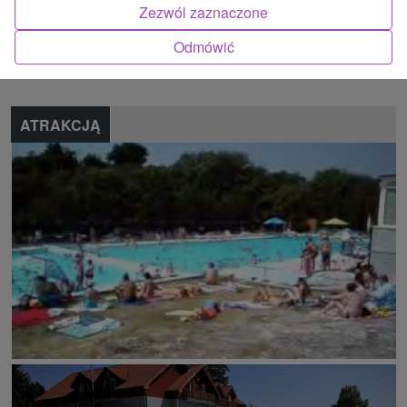
Zezwól zaznaczone
Znalazłeś błąd lub chcesz polecić nam nową atrakcję
Odmówić
Zgłoś błąd
ATRAKCJĄ