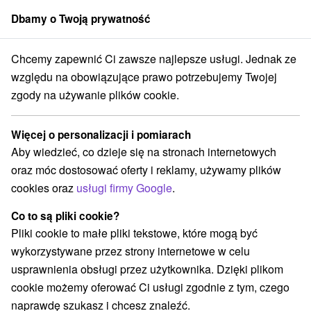
Dbamy o Twoją prywatność
członek grupy
Sorger
Chcemy zapewnić Ci zawsze najlepsze usługi. Jednak ze
vensko
Nitriansky kraj
Levice
TELEPORT Escape Room Levice
względu na obowiązujące prawo potrzebujemy Twojej
zgody na używanie plików cookie.
TELEPORT Escape Room Levice
Więcej o personalizacji i pomiarach
Wyświetl stronę internetową
Przejdź do
Aby wiedzieć, co dzieje się na stronach internetowych
oraz móc dostosować oferty i reklamy, używamy plików
cookies oraz
usługi firmy Google
.
+421 952 236 050
teleport@akrylon.sk
Co to są pliki cookie?
Facebook
Pliki cookie to małe pliki tekstowe, które mogą być
wykorzystywane przez strony internetowe w celu
Opinii Google
usprawnienia obsługi przez użytkownika. Dzięki plikom
TELEPORT Escape Room
GPS:
cookie możemy oferować Ci usługi zgodnie z tym, czego
Pri Podlužianke 3
N +48° 12' 52.97''
naprawdę szukasz i chcesz znaleźć.
934 01 Levice
E +18° 35' 51.32''