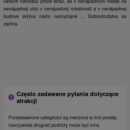
celkom náhodou práve teraz, sa v nenápadnom meste na
nenápadnej ulici v nenápadnej miestnosti a v nenápadnej
budove skrýva niečo nezvyčajné ... Dobrodružstvo sa
začína.
Często zadawane pytania dotyczące
atrakcji
Przedstawione odległości są mierzone w linii prostej,
rzeczywista długość podróży może być inna.