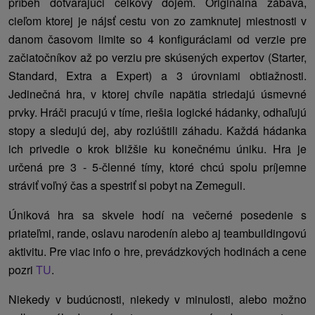
príbeh dotvarajúci celkový dojem. Originálna zábava,
cieľom ktorej je nájsť cestu von zo zamknutej miestnosti v
danom časovom limite so 4 konfiguráciami od verzie pre
začiatočníkov až po verziu pre skúsených expertov (Starter,
Standard, Extra a Expert) a 3 úrovniami obtiažnosti.
Jedinečná hra, v ktorej chvíle napätia striedajú úsmevné
prvky. Hráči pracujú v tíme, riešia logické hádanky, odhaľujú
stopy a sledujú dej, aby rozlúštili záhadu. Každá hádanka
ich privedie o krok bližšie ku konečnému úniku. Hra je
určená pre 3 - 5-členné tímy, ktoré chcú spolu príjemne
stráviť voľný čas a spestriť si pobyt na Zemeguli.
Úniková hra sa skvele hodí na večerné posedenie s
priateľmi, rande, oslavu narodenín alebo aj teambuildingovú
aktivitu. Pre viac info o hre, prevádzkových hodinách a cene
pozri
TU
.
Niekedy v budúcnosti, niekedy v minulosti, alebo možno