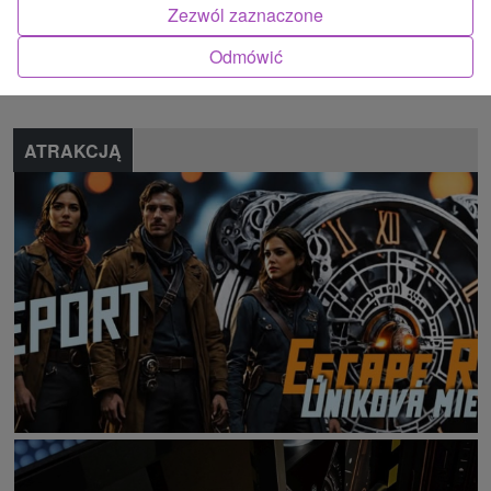
Zezwól zaznaczone
Znalazłeś błąd lub chcesz polecić nam nową atrakcję
Odmówić
Zgłoś błąd
ATRAKCJĄ