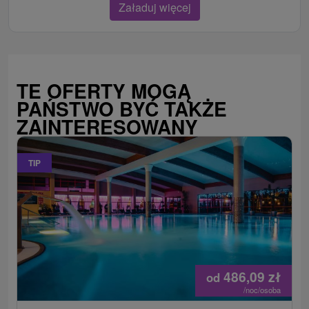
Załaduj więcej
TE OFERTY MOGĄ
PAŃSTWO BYĆ TAKŻE
ZAINTERESOWANY
TIP
486,09
zł
od
/noc/osoba