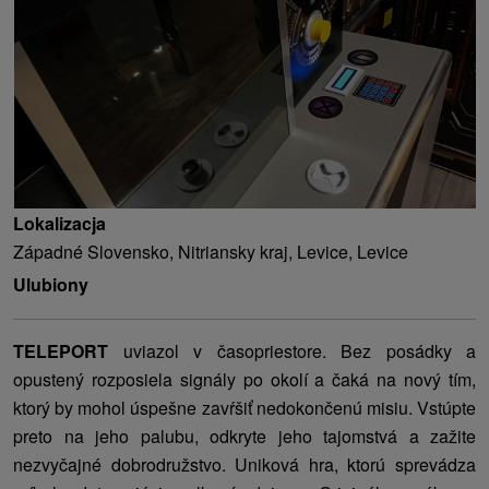
Lokalizacja
Západné Slovensko, Nitriansky kraj, Levice, Levice
Ulubiony
TELEPORT
uviazol v časopriestore. Bez posádky a
opustený rozposiela signály po okolí a čaká na nový tím,
ktorý by mohol úspešne zavŕšiť nedokončenú misiu. Vstúpte
preto na jeho palubu, odkryte jeho tajomstvá a zažite
nezvyčajné dobrodružstvo. Uniková hra, ktorú sprevádza