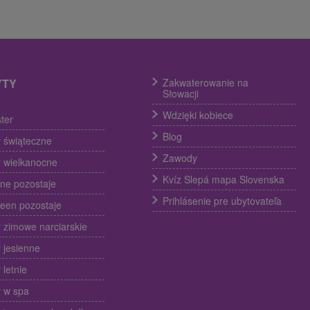
YTY
Zakwaterowanie na
Słowacji
Wdzięki kobiece
ter
Blog
 świąteczne
Zawody
 wielkanocne
Kvíz Slepá mapa Slovenska
ine pozostaje
Prihlásenie pre ubytovateľa
een pozostaje
 zimowe narciarskie
 jesienne
 letnie
 w spa