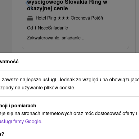
wyścigowego Slovakia Ring w
okazyjnej cenie
Hotel Ring
★
★
★
Orechová Potôň
Od 1 Noce
Śniadanie
Zakwaterowanie, śniadanie ...
watność
zawsze najlepsze usługi. Jednak ze względu na obowiązując
 zgody na używanie plików cookie.
➝ Pokračovať v prehl
acji i pomiarach
eje się na stronach internetowych oraz móc dostosować oferty 
usługi firmy Google
.
e?