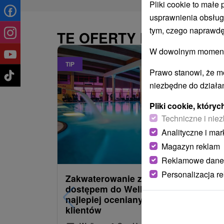
Pliki cookie to małe
usprawnienia obsług
tym, czego naprawdę
TE OFERTY MOGĄ PAŃ
W dowolnym momencie
TIP
Prawo stanowi, że m
niezbędne do działan
Pliki cookie, któr
Techniczne i niez
Analityczne i mar
485,30
z
Magazyn reklam
od
/noc/oso
Reklamowe dane
Personalizacja r
Zakwaterowanie z obiadokolacją i
dostępem do Wellness i Spa: Jeden 
najlepiej ocenianych hoteli przez
klientów