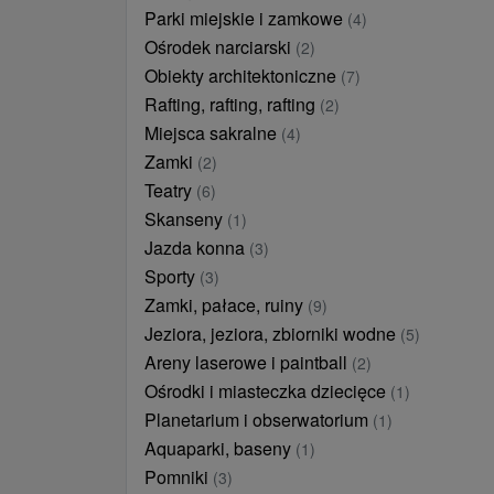
Parki miejskie i zamkowe
(4)
Ośrodek narciarski
(2)
Obiekty architektoniczne
(7)
Rafting, rafting, rafting
(2)
Miejsca sakralne
(4)
Zamki
(2)
Teatry
(6)
Skanseny
(1)
Jazda konna
(3)
Sporty
(3)
Zamki, pałace, ruiny
(9)
Jeziora, jeziora, zbiorniki wodne
(5)
Areny laserowe i paintball
(2)
Ośrodki i miasteczka dziecięce
(1)
Planetarium i obserwatorium
(1)
Aquaparki, baseny
(1)
Pomniki
(3)