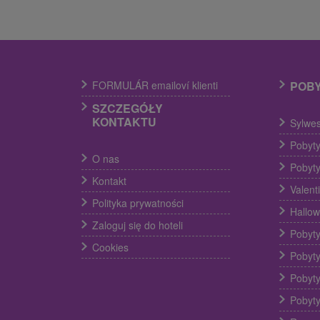
FORMULÁR emailoví klienti
POB
SZCZEGÓŁY
KONTAKTU
Sylwes
Pobyty
O nas
Pobyty
Kontakt
Valent
Polityka prywatności
Hallow
Zaloguj się do hoteli
Pobyty
Cookies
Pobyty
Pobyty
Pobyty