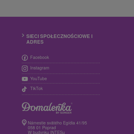
SIECI SPOŁECZNOŚCIOWE I
ADRES
Facebook
Instagram
YouTube
TikTok
Námestie svätého Egídia 41/95
058 01 Poprad
W budynku INTESu