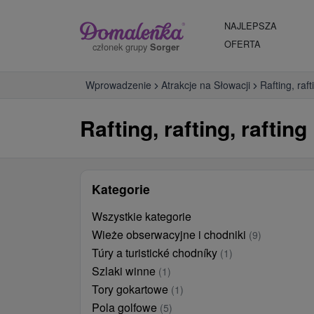
NAJLEPSZA
OFERTA
członek grupy
Sorger
Wprowadzenie
Atrakcje na Słowacji
Rafting, raft
Rafting, rafting, raftin
Kategorie
Wszystkie kategorie
Wieże obserwacyjne i chodniki
(9)
Túry a turistické chodníky
(1)
Szlaki winne
(1)
Tory gokartowe
(1)
Pola golfowe
(5)