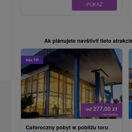
POKAZ
Ak plánujete navštíviť tieto atrakcie
Náš TIP
277,00
zł
od
/noc/osoba
Całoroczny pobyt w pobliżu toru