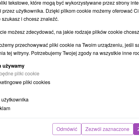
 pliki tekstowe, które mogą być wykorzystywane przez strony int
i przez użytkownika. Dzięki plikom cookie możemy oferować Ci
 szukasz i chcesz znaleźć.
STWO BYĆ TAKŻE ZAINTERESO
 możesz zdecydować, na jakie rodzaje plików cookie chcesz
ożemy przechowywać pliki cookie na Twoim urządzeniu, jeśli s
ia tej witryny. Potrzebujemy Twojej zgody na wszystkie inne ro
ych używamy
będne pliki cookie
ketingowe pliki cookies
ł
404,77
zł
od
ba
/noc/osoba
 użytkownika
eklam
Intensywny pobyt MINI RELAX:
z
Szybka i skuteczna ucieczka od
stresu
Odmówić
Zezwól zaznaczone
Hotel Flóra
★
★
★
Trenczańskie Teplice
O