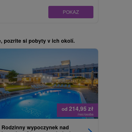
POKAZ
, pozrite si pobyty v ich okolí.
214,95
zł
od
/noc/osoba
Rodzinny wypoczynek nad
Jedinečn