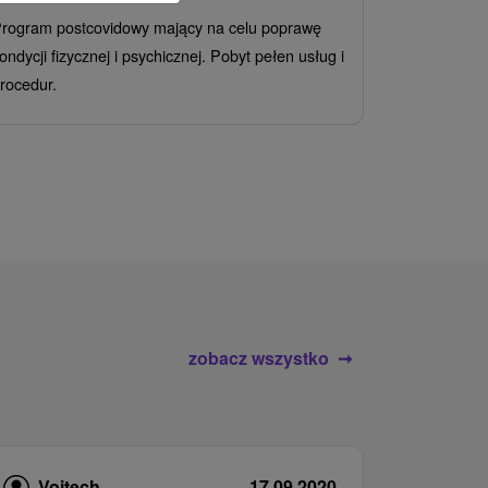
Grand 
rogram postcovidowy mający na celu poprawę
Od 2 Noce
A
ondycji fizycznej i psychicznej. Pobyt pełen usług i
Ciesz się z
rocedur.
wrażeń poby
atrakcje wod
zobacz wszystko
Vojtech
17.09.2020