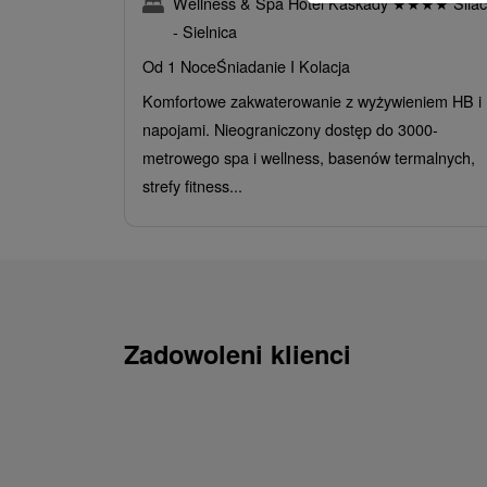
Wellness & Spa Hotel Kaskady
★
★
★
★
Sliač
- Sielnica
Od 1 Noce
Śniadanie I Kolacja
Komfortowe zakwaterowanie z wyżywieniem HB i
napojami. Nieograniczony dostęp do 3000-
metrowego spa i wellness, basenów termalnych,
strefy fitness...
Zadowoleni klienci