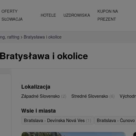
OFERTY
KUPON NA
HOTELE
UZDROWISKA
SŁOWACJA
PREZENT
ing, rafting
Bratysława i okolice
g Bratysława i okolice
Lokalizacja
Západné Slovensko
(2)
Stredné Slovensko
(6)
Východn
Wsie i miasta
Bratislava - Devínska Nová Ves
(1)
Bratislava - Čunovo