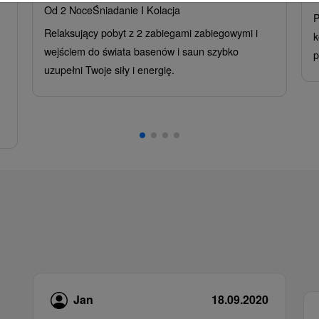
Od 2 Noce
Śniadanie I Kolacja
P
Relaksujący pobyt z 2 zabiegami zabiegowymi i
k
wejściem do świata basenów i saun szybko
p
uzupełni Twoje siły i energię.
Jan
18.09.2020