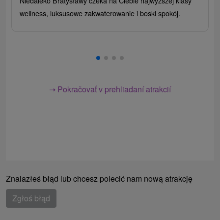
Niedaleko Bratysławy czeka na Ciebie najwyższej klasy
wellness, luksusowe zakwaterowanie i boski spokój.
➝ Pokračovať v prehliadaní atrakcií
Znalazłeś błąd lub chcesz polecić nam nową atrakcję
Zgłoś błąd