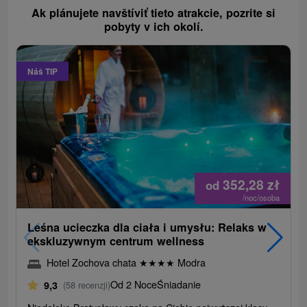
Ak plánujete navštíviť tieto atrakcie, pozrite si
pobyty v ich okolí.
Náš TIP
352,28
zł
od
/noc/osoba
Leśna ucieczka dla ciała i umysłu: Relaks w
ekskluzywnym centrum wellness
Hotel Zochova chata
★
★
★
★
Modra
Od 2 Noce
Śniadanie
9,3
(58 recenzji)