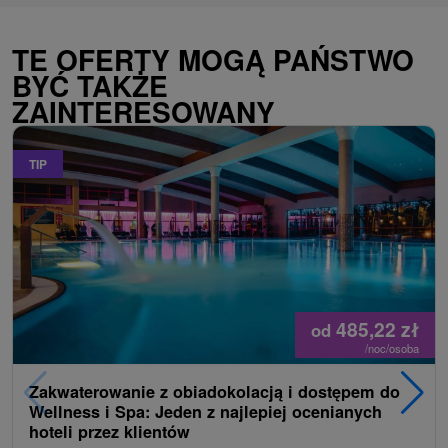
TE OFERTY MOGĄ PAŃSTWO
BYĆ TAKŻE
ZAINTERESOWANY
TIP
485,22
zł
od
/noc/osoba
Zakwaterowanie z obiadokolacją i dostępem do
Wellness i Spa: Jeden z najlepiej ocenianych
hoteli przez klientów