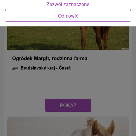
Zezwól zaznaczone
Odmówić
Ogródek Margit, rodzinna farma
Bratislavský kraj -
Častá
POKAZ