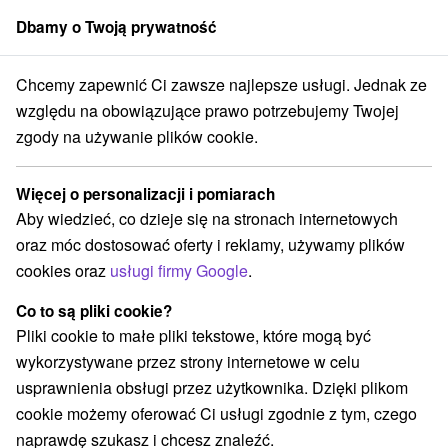
Dbamy o Twoją prywatność
członek grupy
Sorger
Chcemy zapewnić Ci zawsze najlepsze usługi. Jednak ze
Atrakcje na Słowacji
Jazda konna
Bratysława i okolice
względu na obowiązujące prawo potrzebujemy Twojej
zgody na używanie plików cookie.
Jazda konna Bratysława i okolice
Więcej o personalizacji i pomiarach
Kategorie
Aby wiedzieć, co dzieje się na stronach internetowych
oraz móc dostosować oferty i reklamy, używamy plików
Wszystkie kategorie
Wieże obserwacyjne i chodniki
(9)
cookies oraz
usługi firmy Google
.
Túry a turistické chodníky
Szlaki winne
(1)
(1)
Tory gokartowe
Pola golfowe
(1)
(5)
Co to są pliki cookie?
Parki miejskie i zamkowe
Ośrodek narciarski
(4)
(2)
Pliki cookie to małe pliki tekstowe, które mogą być
Obiekty architektoniczne
Rafting, rafting, rafting
(7)
(2)
wykorzystywane przez strony internetowe w celu
Miejsca sakralne
Zamki
Teatry
(4)
(2)
(6)
usprawnienia obsługi przez użytkownika. Dzięki plikom
Skanseny
Jazda konna
Sporty
(1)
(3)
(3)
cookie możemy oferować Ci usługi zgodnie z tym, czego
Zamki, pałace, ruiny
(9)
naprawdę szukasz i chcesz znaleźć.