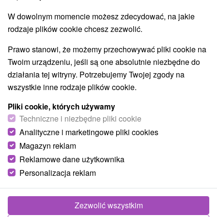
Jeziora, jeziora, zbiorniki wodne
(5)
W dowolnym momencie możesz zdecydować, na jakie
Areny laserowe i paintball
(2)
rodzaje plików cookie chcesz zezwolić.
Ośrodki i miasteczka dziecięce
(1)
Planetarium i obserwatorium
Aquaparki, baseny
(1)
(1)
Prawo stanowi, że możemy przechowywać pliki cookie na
Pomniki
Zabytki techniki
Atrakcje dla dzieci
(3)
(1)
(17)
Twoim urządzeniu, jeśli są one absolutnie niezbędne do
Escaperoom
Ogrody botaniczne
(6)
(1)
działania tej witryny. Potrzebujemy Twojej zgody na
Ogrody zoologiczne i fermy zwierząt
(1)
wszystkie inne rodzaje plików cookie.
Muzea i galerie
Atrakcje turystyczne
(10)
(11)
Atrakcje z adrenaliną
Kolejki linowe
(3)
(1)
Pliki cookie, których używamy
Tory bobslejowe
Techniczne i niezbędne pliki cookie
(1)
Analityczne i marketingowe pliki cookies
Magazyn reklam
Wsie i miasta
Reklamowe dane użytkownika
Marianka
(1)
Reca
(1)
Personalizacja reklam
Zezwolić wszystkim