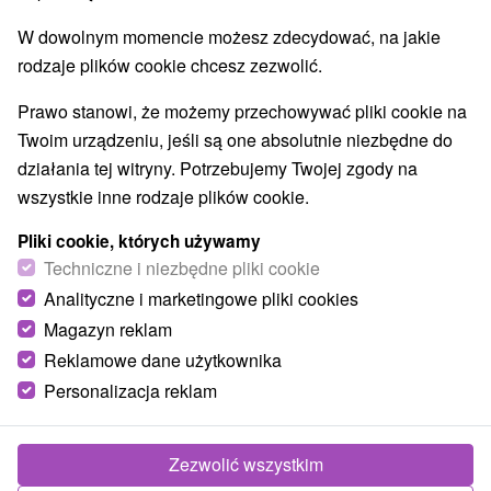
Zamki, pałace, ruiny
(9)
W dowolnym momencie możesz zdecydować, na jakie
Jeziora, jeziora, zbiorniki wodne
(5)
rodzaje plików cookie chcesz zezwolić.
Areny laserowe i paintball
(2)
Ośrodki i miasteczka dziecięce
(1)
Prawo stanowi, że możemy przechowywać pliki cookie na
Planetarium i obserwatorium
Aquaparki, baseny
(1)
(1)
Twoim urządzeniu, jeśli są one absolutnie niezbędne do
Pomniki
Zabytki techniki
Atrakcje dla dzieci
(3)
(1)
(17)
działania tej witryny. Potrzebujemy Twojej zgody na
Escaperoom
Ogrody botaniczne
(6)
(1)
wszystkie inne rodzaje plików cookie.
Ogrody zoologiczne i fermy zwierząt
(1)
Pliki cookie, których używamy
Muzea i galerie
Atrakcje turystyczne
(10)
(11)
Techniczne i niezbędne pliki cookie
Atrakcje z adrenaliną
Kolejki linowe
(3)
(1)
Analityczne i marketingowe pliki cookies
Tory bobslejowe
(1)
Magazyn reklam
Reklamowe dane użytkownika
Wsie i miasta
Personalizacja reklam
Pezinok
(1)
Modra
(1)
Zezwolić wszystkim