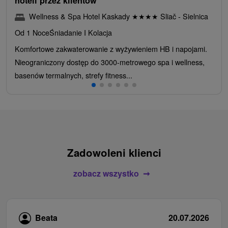
hoteli przez klientów
Wellness & Spa Hotel Kaskady
★
★
★
★
Sliač - Sielnica
Od 1 Noce
Śniadanie I Kolacja
Komfortowe zakwaterowanie z wyżywieniem HB i napojami.
Nieograniczony dostęp do 3000-metrowego spa i wellness,
basenów termalnych, strefy fitness...
Zadowoleni klienci
zobacz wszystko
Beata
20.07.2026