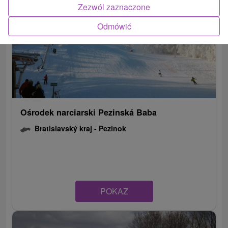
Zezwól zaznaczone
Odmówić
Ośrodek narciarski Pezinská Baba
Bratislavský kraj -
Pezinok
POKAZ