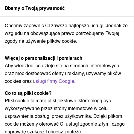
Dbamy o Twoją prywatność
członek grupy
Sorger
Chcemy zapewnić Ci zawsze najlepsze usługi. Jednak ze
Atrakcje na Słowacji
Ośrodek narciarski
Bratysława i okolice
względu na obowiązujące prawo potrzebujemy Twojej
zgody na używanie plików cookie.
Ośrodek narciarski Bratysława i
okolice
Więcej o personalizacji i pomiarach
Aby wiedzieć, co dzieje się na stronach internetowych
Kategorie
oraz móc dostosować oferty i reklamy, używamy plików
cookies oraz
usługi firmy Google
.
Wszystkie kategorie
Wieże obserwacyjne i chodniki
(9)
Túry a turistické chodníky
Szlaki winne
(1)
(1)
Co to są pliki cookie?
Tory gokartowe
Pola golfowe
(1)
(5)
Pliki cookie to małe pliki tekstowe, które mogą być
Parki miejskie i zamkowe
Ośrodek narciarski
(4)
(2)
wykorzystywane przez strony internetowe w celu
Obiekty architektoniczne
Rafting, rafting, rafting
(7)
(2)
usprawnienia obsługi przez użytkownika. Dzięki plikom
Miejsca sakralne
Zamki
Teatry
(4)
(2)
(6)
cookie możemy oferować Ci usługi zgodnie z tym, czego
Skanseny
Jazda konna
Sporty
(1)
(3)
(3)
naprawdę szukasz i chcesz znaleźć.