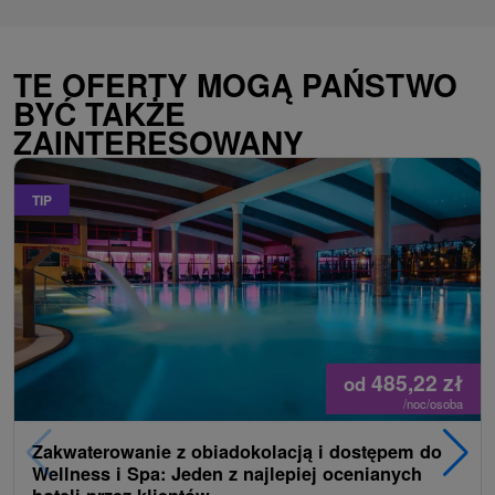
TE OFERTY MOGĄ PAŃSTWO
BYĆ TAKŻE
ZAINTERESOWANY
TIP
485,22
zł
od
/noc/osoba
Zakwaterowanie z obiadokolacją i dostępem do
Wellness i Spa: Jeden z najlepiej ocenianych