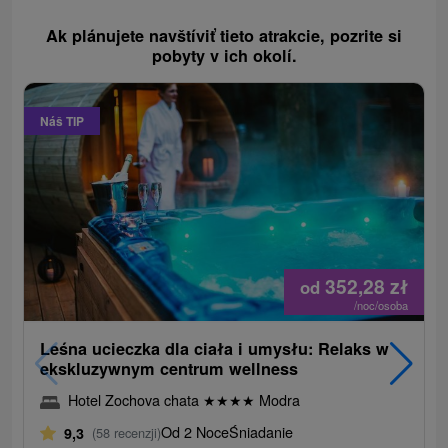
Ak plánujete navštíviť tieto atrakcie, pozrite si
pobyty v ich okolí.
Náš TIP
352,28
zł
od
/noc/osoba
Leśna ucieczka dla ciała i umysłu: Relaks w
ekskluzywnym centrum wellness
Hotel Zochova chata
★
★
★
★
Modra
Od 2 Noce
Śniadanie
9,3
(58 recenzji)