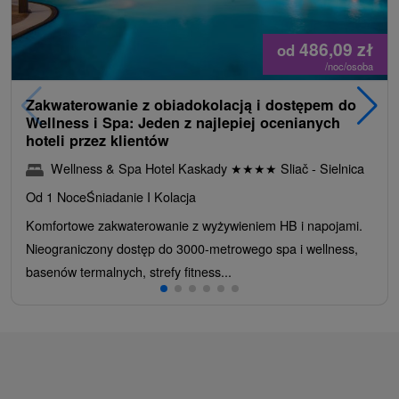
486,09
zł
od
/noc/osoba
Zakwaterowanie z obiadokolacją i dostępem do
Wellness i Spa: Jeden z najlepiej ocenianych
hoteli przez klientów
Wellness & Spa Hotel Kaskady
★
★
★
★
Sliač - Sielnica
Od 1 Noce
Śniadanie I Kolacja
Komfortowe zakwaterowanie z wyżywieniem HB i napojami.
Nieograniczony dostęp do 3000-metrowego spa i wellness,
basenów termalnych, strefy fitness...