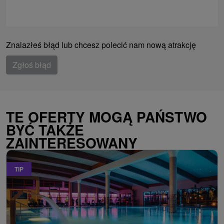
Znalazłeś błąd lub chcesz polecić nam nową atrakcję
Zgłoś błąd
TE OFERTY MOGĄ PAŃSTWO
BYĆ TAKŻE
ZAINTERESOWANY
TIP