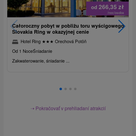
266,35
zł
od
/noc/osoba
Całoroczny pobyt w pobliżu toru wyścigowego
Slovakia Ring w okazyjnej cenie
Hotel Ring
★
★
★
Orechová Potôň
Od 1 Noce
Śniadanie
Zakwaterowanie, śniadanie ...
➝ Pokračovať v prehliadaní atrakcií