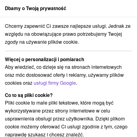
Dbamy o Twoją prywatność
członek grupy
Sorger
Chcemy zapewnić Ci zawsze najlepsze usługi. Jednak ze
cji
Rafting, rafting, rafting
Západné Slovensko
Bratislavský kraj
względu na obowiązujące prawo potrzebujemy Twojej
zgody na używanie plików cookie.
Rafting, rafting, rafting Bratislavský
kraj
Więcej o personalizacji i pomiarach
Aby wiedzieć, co dzieje się na stronach internetowych
Kategorie
oraz móc dostosować oferty i reklamy, używamy plików
cookies oraz
usługi firmy Google
.
Wszystkie kategorie
Rafting, rafting, rafting
(2)
Zamki, pałace, ruiny
(9)
Co to są pliki cookie?
Loty widokowe i rejsy wycieczkowe
Sporty
(1)
(4)
Pliki cookie to małe pliki tekstowe, które mogą być
Jazda konna
Skanseny
Teatry
Zamki
(3)
(1)
(7)
(5)
wykorzystywane przez strony internetowe w celu
Miejsca sakralne
(7)
usprawnienia obsługi przez użytkownika. Dzięki plikom
Wieże obserwacyjne i chodniki
(11)
cookie możemy oferować Ci usługi zgodnie z tym, czego
Obiekty architektoniczne
Ośrodek narciarski
(8)
(2)
naprawdę szukasz i chcesz znaleźć.