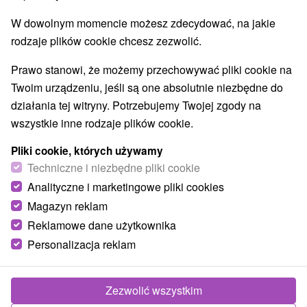
Parki miejskie i zamkowe
Pola golfowe
(4)
(5)
W dowolnym momencie możesz zdecydować, na jakie
Tory gokartowe
Szlaki winne
(1)
(1)
rodzaje plików cookie chcesz zezwolić.
Túry a turistické chodníky
Escaperoom
(1)
(8)
Jaskinie
Tory bobslejowe
Kolejki linowe
(1)
(1)
(1)
Prawo stanowi, że możemy przechowywać pliki cookie na
Atrakcje z adrenaliną
Atrakcje turystyczne
(4)
(12)
Twoim urządzeniu, jeśli są one absolutnie niezbędne do
Muzea i galerie
(13)
działania tej witryny. Potrzebujemy Twojej zgody na
Ogrody zoologiczne i fermy zwierząt
(1)
wszystkie inne rodzaje plików cookie.
Ogrody botaniczne
(1)
Pliki cookie, których używamy
Jeziora, jeziora, zbiorniki wodne
(6)
Techniczne i niezbędne pliki cookie
Atrakcje dla dzieci
Zabytki techniki
Pomniki
(18)
(1)
(3)
Analityczne i marketingowe pliki cookies
Aquaparki, baseny
Planetarium i obserwatorium
(2)
(1)
Ośrodki i miasteczka dziecięce
Magazyn reklam
(2)
Areny laserowe i paintball
(2)
Reklamowe dane użytkownika
Personalizacja reklam
Wsie i miasta
Bratislava - Devínska Nová Ves
(1)
Zezwolić wszystkim
Bratislava - Čunovo
(1)