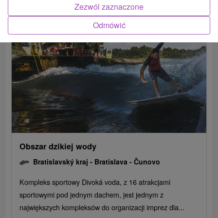
Zezwól zaznaczone
Odmówić
Obszar dzikiej wody
Bratislavský kraj -
Bratislava - Čunovo
Kompleks sportowy Divoká voda, z 16 atrakcjami
sportowymi pod jednym dachem, jest jednym z
największych kompleksów do organizacji imprez dla...