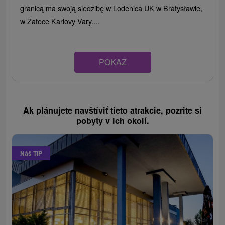
granicą ma swoją siedzibę w Lodenica UK w Bratysławie,
w Zatoce Karlovy Vary....
POKAZ
Ak plánujete navštíviť tieto atrakcie, pozrite si
pobyty v ich okolí.
Náš TIP