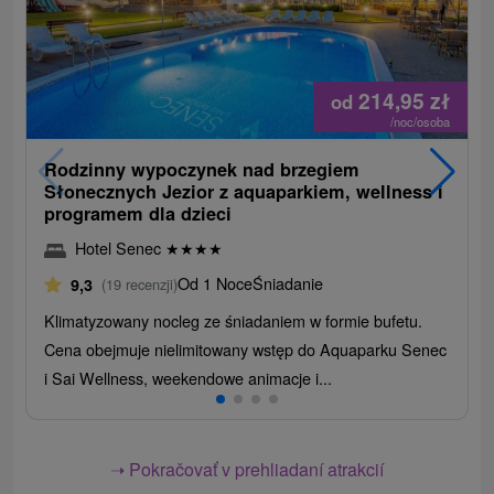
214,95
zł
od
/noc/osoba
Rodzinny wypoczynek nad brzegiem
Słonecznych Jezior z aquaparkiem, wellness i
programem dla dzieci
Hotel Senec
★
★
★
★
Od 1 Noce
Śniadanie
9,3
(19 recenzji)
Klimatyzowany nocleg ze śniadaniem w formie bufetu.
Cena obejmuje nielimitowany wstęp do Aquaparku Senec
i Sai Wellness, weekendowe animacje i...
➝ Pokračovať v prehliadaní atrakcií