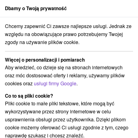
Dbamy o Twoją prywatność
członek grupy
Sorger
Chcemy zapewnić Ci zawsze najlepsze usługi. Jednak ze
Atrakcje na Słowacji
Teatry
południowa Słowacja
względu na obowiązujące prawo potrzebujemy Twojej
zgody na używanie plików cookie.
Teatry południowa Słowacja
Więcej o personalizacji i pomiarach
Kategorie
Aby wiedzieć, co dzieje się na stronach internetowych
oraz móc dostosować oferty i reklamy, używamy plików
Wszystkie kategorie
Rafting, rafting, rafting
(2)
cookies oraz
usługi firmy Google
.
Wieże obserwacyjne i chodniki
(12)
Zamki, pałace, ruiny
Sporty
Jazda konna
(11)
(5)
(2)
Co to są pliki cookie?
Skanseny
Teatry
Zamki
(3)
(7)
(2)
Pliki cookie to małe pliki tekstowe, które mogą być
Miejsca sakralne
Areny laserowe i paintball
(6)
(2)
wykorzystywane przez strony internetowe w celu
Obiekty architektoniczne
(9)
usprawnienia obsługi przez użytkownika. Dzięki plikom
Parki miejskie i zamkowe
Źródła
(5)
(2)
cookie możemy oferować Ci usługi zgodnie z tym, czego
Pola golfowe
Tory gokartowe
Szlaki winne
(7)
(3)
(1)
naprawdę szukasz i chcesz znaleźć.