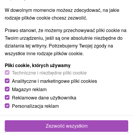
Túry a turistické chodníky
Escaperoom
(3)
(7)
W dowolnym momencie możesz zdecydować, na jakie
Jaskinie
Tory bobslejowe
Kolejki linowe
(1)
(1)
(2)
rodzaje plików cookie chcesz zezwolić.
Atrakcje z adrenaliną
Atrakcje turystyczne
(6)
(26)
Muzea i galerie
(15)
Prawo stanowi, że możemy przechowywać pliki cookie na
Ogrody zoologiczne i fermy zwierząt
(4)
Twoim urządzeniu, jeśli są one absolutnie niezbędne do
Ogrody botaniczne
(1)
działania tej witryny. Potrzebujemy Twojej zgody na
Jeziora, jeziora, zbiorniki wodne
(6)
wszystkie inne rodzaje plików cookie.
Atrakcje dla dzieci
Zabytki techniki
Pomniki
(47)
(7)
(3)
Wodospady
Aquaparki, baseny
(1)
(19)
Pliki cookie, których używamy
Planetarium i obserwatorium
Techniczne i niezbędne pliki cookie
(1)
Ośrodki i miasteczka dziecięce
(2)
Analityczne i marketingowe pliki cookies
Magazyn reklam
Reklamowe dane użytkownika
Wsie i miasta
Personalizacja reklam
Bratislava - Staré Mesto
(5)
Bratislava - Ružinov
(1)
Zezwolić wszystkim