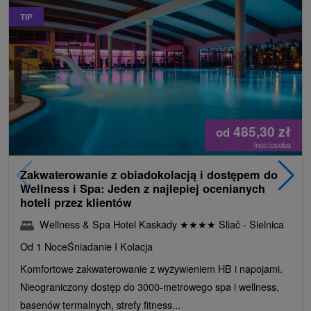
TIP
485,30
zł
od
/noc/osoba
Zakwaterowanie z obiadokolacją i dostępem do
Wellness i Spa: Jeden z najlepiej ocenianych
hoteli przez klientów
Wellness & Spa Hotel Kaskady
★
★
★
★
Sliač - Sielnica
Od 1 Noce
Śniadanie I Kolacja
Komfortowe zakwaterowanie z wyżywieniem HB i napojami.
Nieograniczony dostęp do 3000-metrowego spa i wellness,
basenów termalnych, strefy fitness...