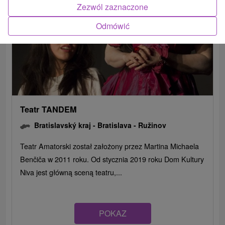
Zezwól zaznaczone
Odmówić
Teatr TANDEM
Bratislavský kraj -
Bratislava - Ružinov
Teatr Amatorski został założony przez Martina Michaela
Benčiča w 2011 roku. Od stycznia 2019 roku Dom Kultury
Niva jest główną sceną teatru,...
POKAZ