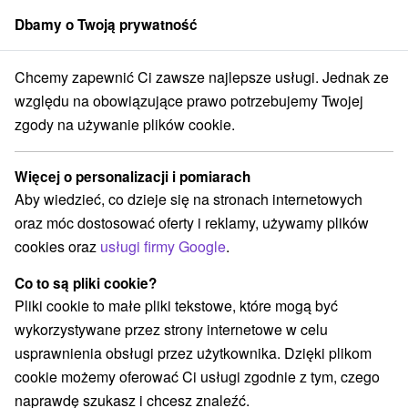
Dbamy o Twoją prywatność
członek grupy
Sorger
Chcemy zapewnić Ci zawsze najlepsze usługi. Jednak ze
Atrakcje na Słowacji
Aquaparki, baseny
południowa Słowacja
względu na obowiązujące prawo potrzebujemy Twojej
zgody na używanie plików cookie.
Aquaparki, baseny południowa
Słowacja
Więcej o personalizacji i pomiarach
Aby wiedzieć, co dzieje się na stronach internetowych
Kategorie
oraz móc dostosować oferty i reklamy, używamy plików
cookies oraz
usługi firmy Google
.
Wszystkie kategorie
Rafting, rafting, rafting
(2)
Wieże obserwacyjne i chodniki
(12)
Co to są pliki cookie?
Zamki, pałace, ruiny
Sporty
Jazda konna
(11)
(5)
(2)
Pliki cookie to małe pliki tekstowe, które mogą być
Skanseny
Teatry
Zamki
(3)
(7)
(2)
wykorzystywane przez strony internetowe w celu
Miejsca sakralne
Areny laserowe i paintball
(6)
(2)
usprawnienia obsługi przez użytkownika. Dzięki plikom
Obiekty architektoniczne
(9)
cookie możemy oferować Ci usługi zgodnie z tym, czego
Parki miejskie i zamkowe
Źródła
(5)
(2)
naprawdę szukasz i chcesz znaleźć.