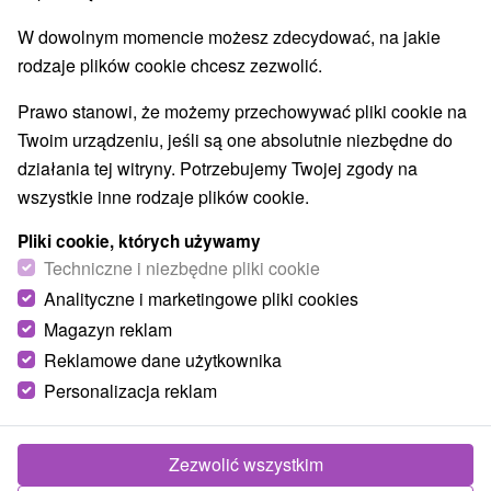
Pola golfowe
Tory gokartowe
Szlaki winne
(7)
(3)
(1)
W dowolnym momencie możesz zdecydować, na jakie
Túry a turistické chodníky
Escaperoom
(3)
(7)
rodzaje plików cookie chcesz zezwolić.
Jaskinie
Tory bobslejowe
Kolejki linowe
(1)
(1)
(2)
Atrakcje z adrenaliną
Atrakcje turystyczne
(6)
(26)
Prawo stanowi, że możemy przechowywać pliki cookie na
Muzea i galerie
(15)
Twoim urządzeniu, jeśli są one absolutnie niezbędne do
Ogrody zoologiczne i fermy zwierząt
(4)
działania tej witryny. Potrzebujemy Twojej zgody na
Ogrody botaniczne
(1)
wszystkie inne rodzaje plików cookie.
Jeziora, jeziora, zbiorniki wodne
(6)
Pliki cookie, których używamy
Atrakcje dla dzieci
Zabytki techniki
Pomniki
(47)
(7)
(3)
Techniczne i niezbędne pliki cookie
Wodospady
Aquaparki, baseny
(1)
(19)
Analityczne i marketingowe pliki cookies
Planetarium i obserwatorium
(1)
Ośrodki i miasteczka dziecięce
Magazyn reklam
(2)
Reklamowe dane użytkownika
Personalizacja reklam
Wsie i miasta
Pokaż wszystko
Senec
(1)
Sládkovičovo
(1)
Zezwolić wszystkim