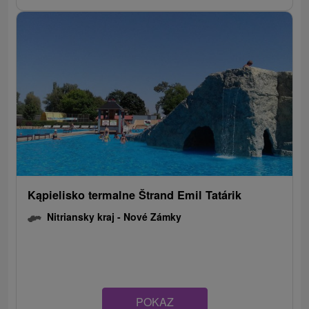
Kąpielisko termalne Štrand Emil Tatárik
Nitriansky kraj -
Nové Zámky
POKAZ