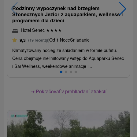
Rodzinny wypoczynek nad brzegiem
Słonecznych Jezior z aquaparkiem, wellness i
programem dla dzieci
Hotel Senec
★
★
★
★
Od 1 Noce
Śniadanie
9,3
(19 recenzji)
Klimatyzowany nocleg ze śniadaniem w formie bufetu.
Cena obejmuje nielimitowany wstęp do Aquaparku Senec
i Sai Wellness, weekendowe animacje i...
➝ Pokračovať v prehliadaní atrakcií