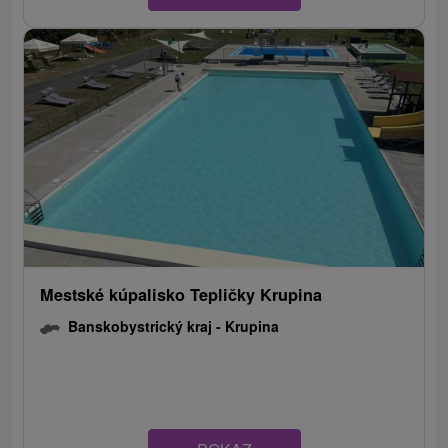
Mestské kúpalisko Tepličky Krupina
Banskobystrický kraj -
Krupina