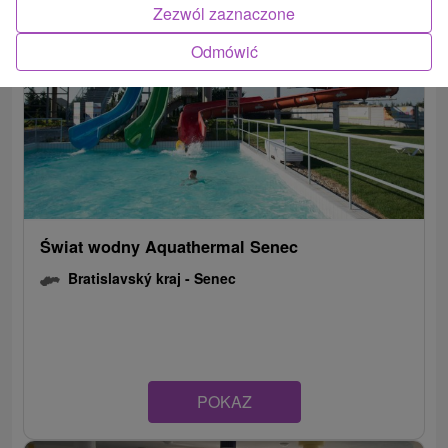
Zezwól zaznaczone
Odmówić
Świat wodny Aquathermal Senec
Bratislavský kraj -
Senec
POKAZ