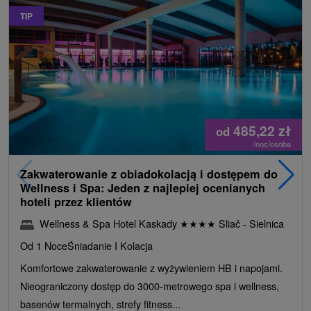
TIP
485,22
zł
od
/noc/osoba
Zakwaterowanie z obiadokolacją i dostępem do
Wellness i Spa: Jeden z najlepiej ocenianych
hoteli przez klientów
Wellness & Spa Hotel Kaskady
★
★
★
★
Sliač - Sielnica
Od 1 Noce
Śniadanie I Kolacja
Komfortowe zakwaterowanie z wyżywieniem HB i napojami.
Nieograniczony dostęp do 3000-metrowego spa i wellness,
basenów termalnych, strefy fitness...