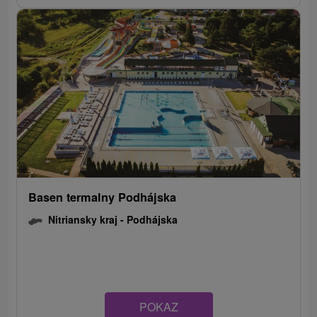
Basen termalny Podhájska
Nitriansky kraj -
Podhájska
POKAZ