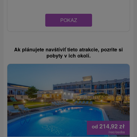
POKAZ
Ak plánujete navštíviť tieto atrakcie, pozrite si
pobyty v ich okolí.
214,92
zł
od
/noc/osoba