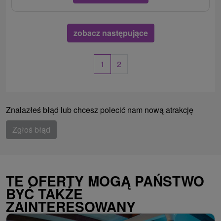
zobacz następujące
1
2
Znalazłeś błąd lub chcesz polecić nam nową atrakcję
Zgłoś błąd
TE OFERTY MOGĄ PAŃSTWO
BYĆ TAKŻE
ZAINTERESOWANY