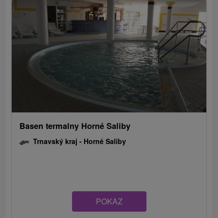
Basen termalny Horné Saliby
Trnavský kraj -
Horné Saliby
POKAZ