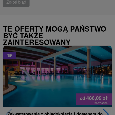
Zgłoś błąd
TE OFERTY MOGĄ PAŃSTWO
BYĆ TAKŻE
ZAINTERESOWANY
TIP
486,09
zł
od
/noc/osoba
Zakwaterowanie z obiadokolacją i dostępem do