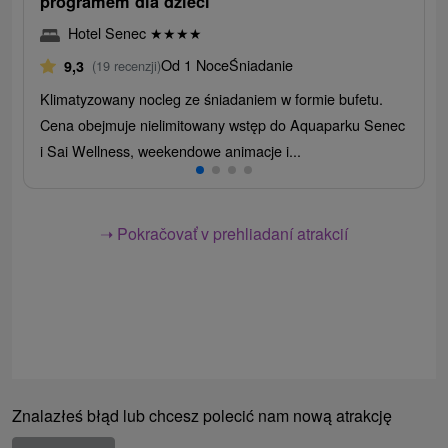
programem dla dzieci
Hotel Senec
★
★
★
★
Od 1 Noce
Śniadanie
9,3
(19 recenzji)
Klimatyzowany nocleg ze śniadaniem w formie bufetu.
Cena obejmuje nielimitowany wstęp do Aquaparku Senec
i Sai Wellness, weekendowe animacje i...
➝ Pokračovať v prehliadaní atrakcií
Znalazłeś błąd lub chcesz polecić nam nową atrakcję