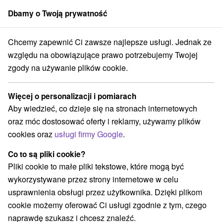
Dbamy o Twoją prywatność
członek grupy
Sorger
Chcemy zapewnić Ci zawsze najlepsze usługi. Jednak ze
Atrakcje na Słowacji
Pomniki
południowa Słowacja
względu na obowiązujące prawo potrzebujemy Twojej
zgody na używanie plików cookie.
Pomniki południowa Słowacja
Więcej o personalizacji i pomiarach
Kategorie
Aby wiedzieć, co dzieje się na stronach internetowych
oraz móc dostosować oferty i reklamy, używamy plików
Wszystkie kategorie
Rafting, rafting, rafting
(2)
cookies oraz
usługi firmy Google
.
Wieże obserwacyjne i chodniki
(12)
Zamki, pałace, ruiny
Sporty
Jazda konna
(11)
(5)
(2)
Co to są pliki cookie?
Skanseny
Teatry
Zamki
(3)
(7)
(2)
Pliki cookie to małe pliki tekstowe, które mogą być
Miejsca sakralne
Areny laserowe i paintball
(6)
(2)
wykorzystywane przez strony internetowe w celu
Obiekty architektoniczne
(9)
usprawnienia obsługi przez użytkownika. Dzięki plikom
Parki miejskie i zamkowe
Źródła
(5)
(2)
cookie możemy oferować Ci usługi zgodnie z tym, czego
Pola golfowe
Tory gokartowe
Szlaki winne
(7)
(3)
(1)
naprawdę szukasz i chcesz znaleźć.