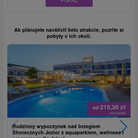
POKAZ
Ak plánujete navštíviť tieto atrakcie, pozrite si
pobyty v ich okolí.
215,30
zł
od
/noc/osoba
Rodzinny wypoczynek nad brzegiem
Słonecznych Jezior z aquaparkiem, wellness i