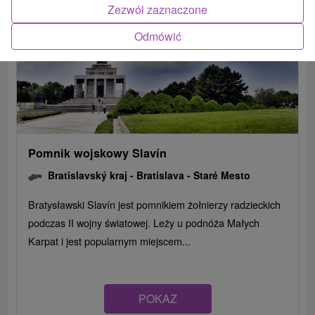
Zezwól zaznaczone
Odmówić
Pomnik wojskowy Slavín
Bratislavský kraj -
Bratislava - Staré Mesto
Bratysławski Slavín jest pomnikiem żołnierzy radzieckich
podczas II wojny światowej. Leży u podnóża Małych
Karpat i jest popularnym miejscem...
POKAZ