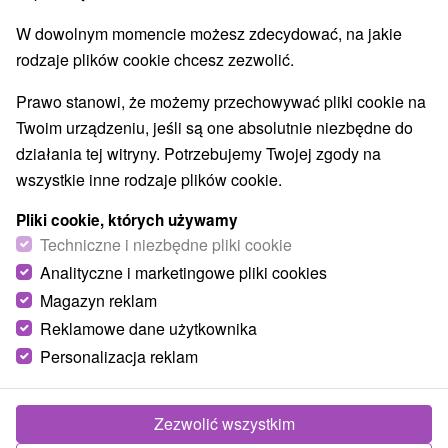
Túry a turistické chodníky
Escaperoom
(3)
(7)
W dowolnym momencie możesz zdecydować, na jakie
Jaskinie
Tory bobslejowe
Kolejki linowe
(1)
(1)
(2)
rodzaje plików cookie chcesz zezwolić.
Atrakcje z adrenaliną
Atrakcje turystyczne
(6)
(26)
Muzea i galerie
(15)
Prawo stanowi, że możemy przechowywać pliki cookie na
Ogrody zoologiczne i fermy zwierząt
(4)
Twoim urządzeniu, jeśli są one absolutnie niezbędne do
Ogrody botaniczne
(1)
działania tej witryny. Potrzebujemy Twojej zgody na
Jeziora, jeziora, zbiorniki wodne
(6)
wszystkie inne rodzaje plików cookie.
Atrakcje dla dzieci
Zabytki techniki
Pomniki
(47)
(7)
(3)
Wodospady
Aquaparki, baseny
(1)
(19)
Pliki cookie, których używamy
Planetarium i obserwatorium
Techniczne i niezbędne pliki cookie
(1)
Ośrodki i miasteczka dziecięce
(2)
Analityczne i marketingowe pliki cookies
Magazyn reklam
Reklamowe dane użytkownika
Wsie i miasta
Personalizacja reklam
Bratislava - Devín
(2)
Bratislava - Staré Mesto
(1)
Zezwolić wszystkim