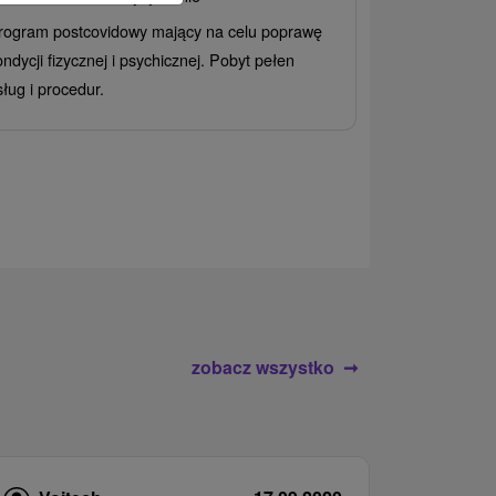
Grand Ho
rogram postcovidowy mający na celu poprawę
Od 2 Noce
All
ondycji fizycznej i psychicznej. Pobyt pełen
Ciesz się zr
sług i procedur.
wrażeń pobyte
atrakcje wodne
rodziny.
zobacz wszystko