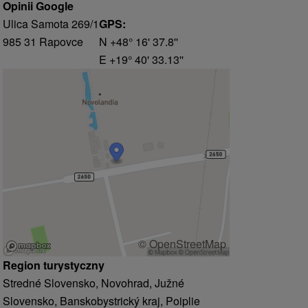
Opinii Google
Ulica Samota 269/1
GPS:
985 31 Rapovce
N +48° 16' 37.8''
E +19° 40' 33.13''
© OpenStreetMap
Region turystyczny
Stredné Slovensko, Novohrad, Južné
Slovensko, Banskobystrický kraj, Poiplie