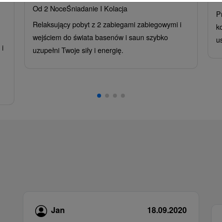
Od 2 Noce
Śniadanie I Kolacja
P
Relaksujący pobyt z 2 zabiegami zabiegowymi i
k
wejściem do świata basenów i saun szybko
u
i
uzupełni Twoje siły i energię.
,
Jan
18.09.2020