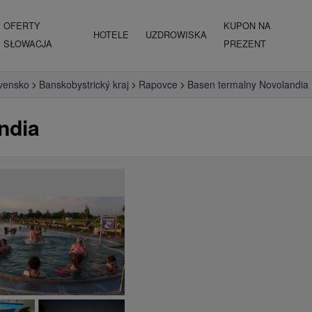
OFERTY
KUPON NA
HOTELE
UZDROWISKA
SŁOWACJA
PREZENT
vensko
Banskobystrický kraj
Rapovce
Basen termalny Novolandia
ndia