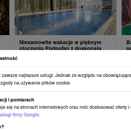
i
Niesamowite wakacje w pięknym
B
otoczeniu Podpoľan z doskonałą
p
oceną
D
watność
Brama do wspaniałego świata Podpoľanii z
Kr
mnóstwem ciekawych wydarzeń, które niosą ze
po
zawsze najlepsze usługi. Jednak ze względu na obowiązując
nu
sobą ciekawe tematy i gromadzą wspaniałych
be
 zgody na używanie plików cookie.
ludzi z całej Słowacji.
ma
acji i pomiarach
eje się na stronach internetowych oraz móc dostosować oferty 
usługi firmy Google
.
Załaduj więcej
e?