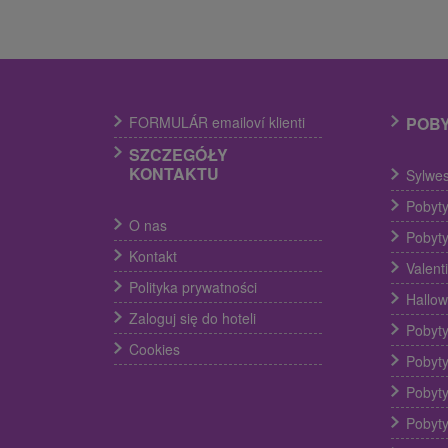
FORMULÁR emailoví klienti
POB
SZCZEGÓŁY
KONTAKTU
Sylwes
Pobyty
O nas
Pobyty
Kontakt
Valent
Polityka prywatności
Hallow
Zaloguj się do hoteli
Pobyty
Cookies
Pobyty
Pobyty
Pobyty