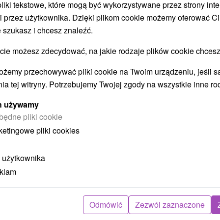
 pliki tekstowe, które mogą być wykorzystywane przez strony int
i przez użytkownika. Dzięki plikom cookie możemy oferować Ci
 szukasz i chcesz znaleźć.
STWO BYĆ TAKŻE ZAINTERESO
 możesz zdecydować, na jakie rodzaje plików cookie chcesz
ożemy przechowywać pliki cookie na Twoim urządzeniu, jeśli s
ia tej witryny. Potrzebujemy Twojej zgody na wszystkie inne ro
ych używamy
będne pliki cookie
ketingowe pliki cookies
zł
404,70
zł
od
oba
/noc/osoba
 użytkownika
eklam
Intensywny pobyt MINI RELAX:
P
n
Szybka i skuteczna ucieczka od
r
stresu
Odmówić
Zezwól zaznaczone
Hotel Flóra
★
★
★
Trenczańskie Teplice
O