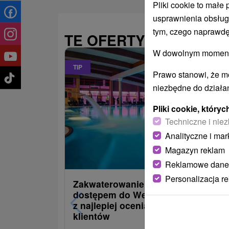
Pliki cookie to małe
usprawnienia obsług
tym, czego naprawdę
TE OFERTY MOGĄ PAŃ
W dowolnym momencie
TIP
Prawo stanowi, że m
niezbędne do działan
Pliki cookie, któr
Techniczne i niez
Analityczne i mar
485,22
Magazyn reklam
od
/noc/os
Reklamowe dane
Personalizacja r
Zakwaterowanie z obiadokolacją i
dostępem do Wellness i Spa: Jede
z najlepiej ocenianych hoteli przez
klientów