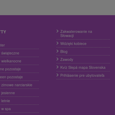
YTY
Zakwaterowanie na
Słowacji
Wdzięki kobiece
ter
Blog
 świąteczne
Zawody
 wielkanocne
Kvíz Slepá mapa Slovenska
ine pozostaje
Prihlásenie pre ubytovateľa
een pozostaje
 zimowe narciarskie
 jesienne
 letnie
 w spa