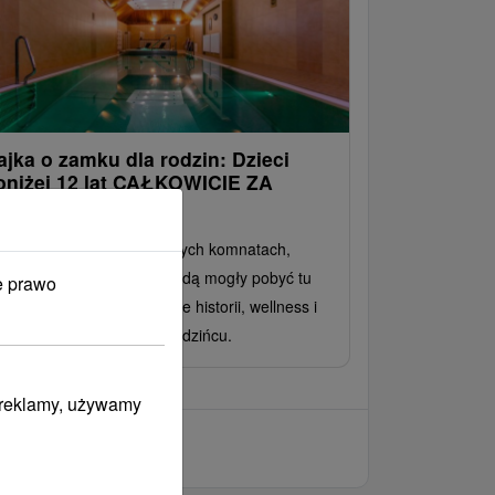
ajka o zamku dla rodzin: Dzieci
oniżej 12 lat CAŁKOWICIE ZA
ARMO !
ólewski relaks w zabytkowych komnatach,
dczas gdy Twoje dzieci będą mogły pobyć tu
e prawo
zpłatnie. Poczuj połączenie historii, wellness i
gicznej atmosfery na dziedzińcu.
i reklamy, używamy