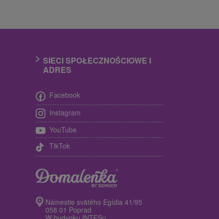
SIECI SPOŁECZNOŚCIOWE I
ADRES
Facebook
Instagram
YouTube
TikTok
Námestie svätého Egídia 41/95
058 01 Poprad
W budynku INTESu