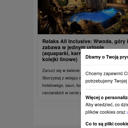
Relaks All Inclusive: Wwoda, góry 
zabawa w jednym urlopie
(aquaparki, karnety narciarskie,
Dbamy o Twoją pry
kolejki linowe)
Zanurz się w świecie nieograniczonych atrakcji!
Chcemy zapewnić Ci 
Skorzystaj z wstępu do parków wodnych, base
potrzebujemy Twojej
hotelowego, saun, kolejek linowych i karnetów
narciarskich w cenie pobytu.
Więcej o personaliz
Aby wiedzieć, co dzi
plików cookies oraz
Co to są pliki cooki