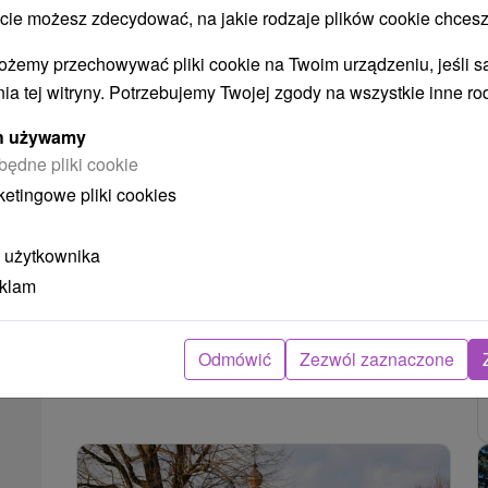
 możesz zdecydować, na jakie rodzaje plików cookie chcesz
ożemy przechowywać pliki cookie na Twoim urządzeniu, jeśli s
ia tej witryny. Potrzebujemy Twojej zgody na wszystkie inne ro
ych używamy
Kościół św. Michala Archanjela
będne pliki cookie
Ladomirová
ketingowe pliki cookies
Prešovský kraj -
Ladomirová
14.09 Km
 użytkownika
eklam
POKAZ
Odmówić
Zezwól zaznaczone