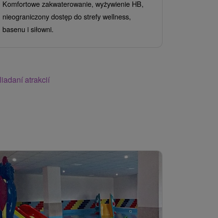
Komfortowe zakwaterowanie, wyżywienie HB,
odprężenia 
nieograniczony dostęp do strefy wellness,
do nowoczes
basenu i siłowni.
nawet w...
iadaní atrakcií