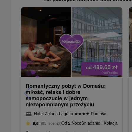
489,65
zł
od
/noc/osoba
Romantyczny pobyt w Domašu:
miłość, relaks i dobre
samopoczucie w jednym
niezapomnianym przeżyciu
Hotel Zelená Lagúna
★
★
★
★
Domaša
Od 2 Noce
Śniadanie I Kolacja
9,6
(85 recenzji)