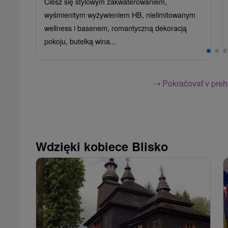
Ciesz się stylowym zakwaterowaniem,
wyśmienitym wyżywieniem HB, nielimitowanym
wellness i basenem, romantyczną dekoracją
pokoju, butelką wina...
➝ Pokračovať v prehl
Wdzięki kobiece Blisko