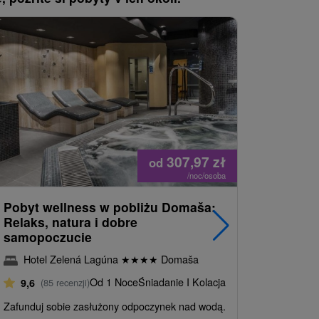
Náš TIP
307,97
zł
od
/noc/osoba
Pobyt wellness w pobliżu Domaša:
Zrelaksu
Relaks, natura i dobre
pracy (ni
samopoczucie
PROMO
Hotel Zelená Lagúna
★
★
★
★
Domaša
Hotel 
Od 1 Noce
Śniadanie I Kolacja
9,6
(85 recenzji)
9,6
(85 
Zafunduj sobie zasłużony odpoczynek nad wodą.
Zapraszamy d