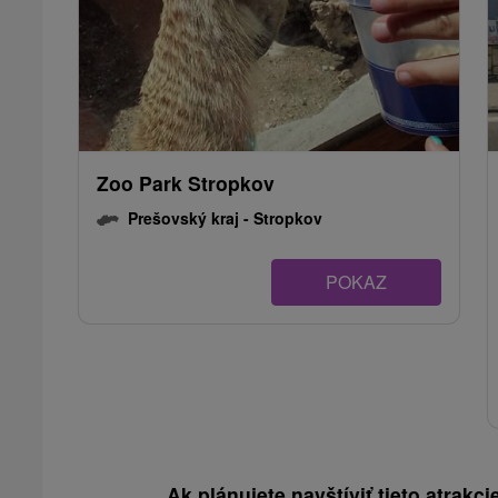
Zoo Park Stropkov
Prešovský kraj -
Stropkov
POKAZ
Ak plánujete navštíviť tieto atrakcie