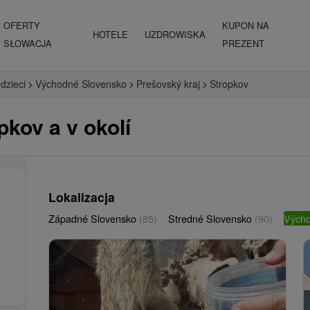
OFERTY
KUPON NA
HOTELE
UZDROWISKA
SŁOWACJA
PREZENT
 dzieci
Východné Slovensko
Prešovský kraj
Stropkov
pkov a v okolí
Lokalizacja
Západné Slovensko
(85)
Stredné Slovensko
(90)
Vých