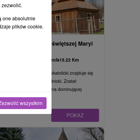
 zezwolić.
ą one absolutnie
dzaje plików cookie.
Kościół Opieki Najświętszej Maryi
Panny (Miroľa)
Prešovský kraj -
Miroľa
15.22 Km
Drewniany kościół greckokatolicki znajduje się
we wsi Miroli, powiat świdnicki. Został
zbudowany w 1770 roku na dominującej
platformie, na...
Zezwolić wszystkim
POKAZ