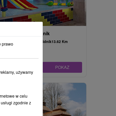
Aquaruthenia Svidník
Prešovský kraj -
Svidník
13.62 Km
e prawo
POKAZ
i reklamy, używamy
ernetowe w celu
 usługi zgodnie z