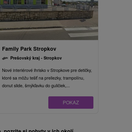
Family Park Stropkov
Prešovský kraj -
Stropkov
Nové interiérové ihrisko v Stropkove pre detičky,
ktoré sa môžu tešiť na preliezky, trampolínu,
donut slide, šmýkľavku do guličiek,...
POKAZ
, pozrite si pobyty v ich okolí.