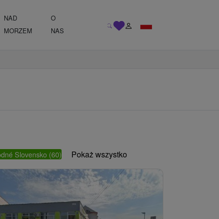
NAD
O
MORZEM
NAS
Pokaż wszystko
odné Slovensko
(60)