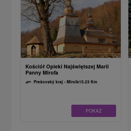
Kościół Opieki Najświętszej Marii
Panny Miroľa
Prešovský kraj -
Miroľa
15.23 Km
POKAZ