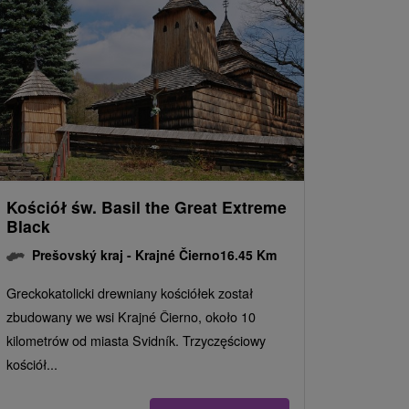
Kościół św. Basil the Great Extreme
Black
Prešovský kraj -
Krajné Čierno
16.45 Km
Greckokatolicki drewniany kościółek został
zbudowany we wsi Krajné Čierno, około 10
kilometrów od miasta Svidník. Trzyczęściowy
kościół...