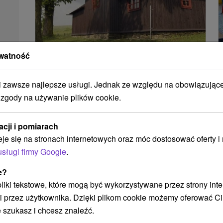
watność
Kościół św. Michał Archanioł
Šemetkovec
zawsze najlepsze usługi. Jednak ze względu na obowiązując
Prešovský kraj -
Šemetkovce
12.22 Km
 zgody na używanie plików cookie.
acji i pomiarach
eje się na stronach internetowych oraz móc dostosować oferty 
POKAZ
usługi firmy Google
.
e?
 pliki tekstowe, które mogą być wykorzystywane przez strony int
i przez użytkownika. Dzięki plikom cookie możemy oferować Ci
 szukasz i chcesz znaleźć.