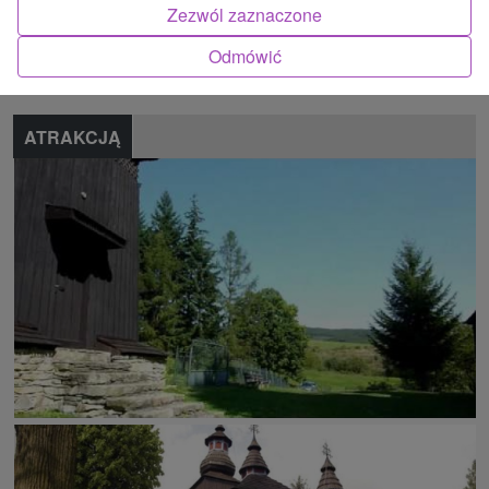
Znalazłeś błąd lub chcesz polecić nam nową atrakcję
Zezwól zaznaczone
Odmówić
Zgłoś błąd
ATRAKCJĄ