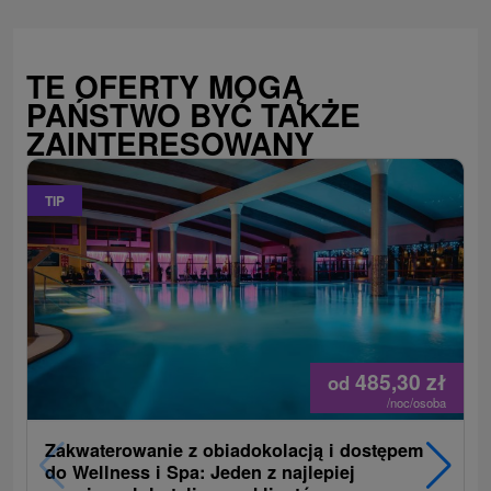
TE OFERTY MOGĄ
PAŃSTWO BYĆ TAKŻE
ZAINTERESOWANY
TIP
485,30
zł
od
/noc/osoba
Zakwaterowanie z obiadokolacją i dostępem
do Wellness i Spa: Jeden z najlepiej