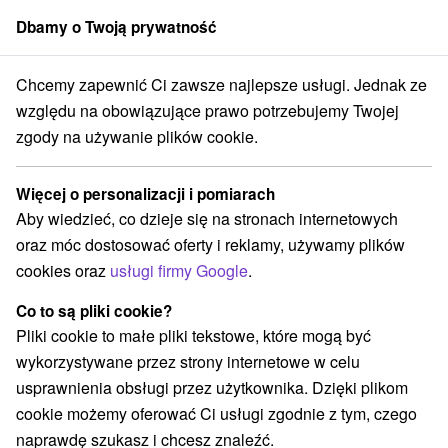
Dbamy o Twoją prywatność
członek grupy
Sorger
Chcemy zapewnić Ci zawsze najlepsze usługi. Jednak ze
ovský kraj
Šemetkovce
Kościół św. Michał Archanioł Šemetkovec
względu na obowiązujące prawo potrzebujemy Twojej
zgody na używanie plików cookie.
Kościół św. Michał Archanioł
Šemetkovec
Więcej o personalizacji i pomiarach
Aby wiedzieć, co dzieje się na stronach internetowych
Wyświetl stronę internetową
Przejdź do
oraz móc dostosować oferty i reklamy, używamy plików
cookies oraz
usługi firmy Google
.
info@drevenechramy.sk
Co to są pliki cookie?
+421 915 204 509, +421 51 75 62 668
Pliki cookie to małe pliki tekstowe, które mogą być
Opinii Google
wykorzystywane przez strony internetowe w celu
Šemetkovce 33
GPS:
usprawnienia obsługi przez użytkownika. Dzięki plikom
090 03 Šemetkovce
N +49° 18' 44.23''
cookie możemy oferować Ci usługi zgodnie z tym, czego
E +21° 39' 47.21''
naprawdę szukasz i chcesz znaleźć.