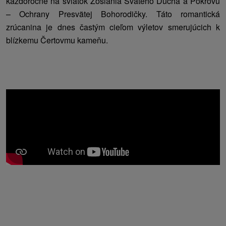
každoročne na sviatok Zoslania Svätého Ducha a Pokrovu
– Ochrany Presvätej Bohorodičky. Táto romantická
zrúcanina je dnes častým cieľom výletov smerujúcich k
blízkemu Čertovmu kameňu.