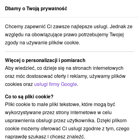
Dbamy o Twoją prywatność
członek grupy
Sorger
Chcemy zapewnić Ci zawsze najlepsze usługi. Jednak ze
j
Krásny Brod
Monastier Zostúpenia Svätého Ducha Krásny Brod
względu na obowiązujące prawo potrzebujemy Twojej
zgody na używanie plików cookie.
Monastier Zostúpenia Svätého
Ducha Krásny Brod
Więcej o personalizacji i pomiarach
Aby wiedzieć, co dzieje się na stronach internetowych
Wyświetl stronę internetową
Przejdź do
oraz móc dostosować oferty i reklamy, używamy plików
cookies oraz
usługi firmy Google
.
+421 57 7480 080
m.gresko@baziliani.net
Co to są pliki cookie?
Pliki cookie to małe pliki tekstowe, które mogą być
Opinii Google
wykorzystywane przez strony internetowe w celu
Monastyr 220
GPS:
usprawnienia obsługi przez użytkownika. Dzięki plikom
068 01 Krásny Brod
N +49° 13' 32.37''
cookie możemy oferować Ci usługi zgodnie z tym, czego
E +21° 53' 45.06''
naprawdę szukasz i chcesz znaleźć.