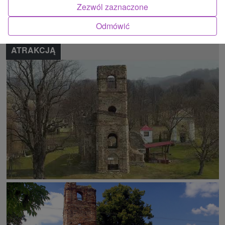
Zezwól zaznaczone
Zgłoś błąd
Odmówić
ATRAKCJĄ