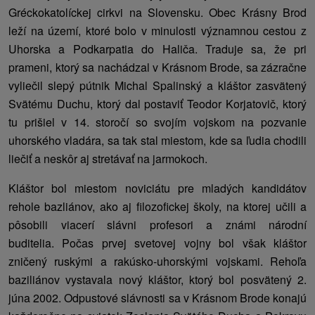
Gréckokatolíckej cirkvi na Slovensku. Obec Krásny Brod
leží na území, ktoré bolo v minulosti významnou cestou z
Uhorska a Podkarpatia do Haliča. Traduje sa, že pri
prameni, ktorý sa nachádzal v Krásnom Brode, sa zázračne
vyliečil slepý pútnik Michal Spalinský a kláštor zasvätený
Svätému Duchu, ktorý dal postaviť Teodor Korjatovič, ktorý
tu prišiel v 14. storočí so svojím vojskom na pozvanie
uhorského vladára, sa tak stal miestom, kde sa ľudia chodili
liečiť a neskôr aj stretávať na jarmokoch.
Kláštor bol miestom noviciátu pre mladých kandidátov
rehole bazliánov, ako aj filozofickej školy, na ktorej učili a
pôsobili viacerí slávni profesori a známi národní
buditelia. Počas prvej svetovej vojny bol však kláštor
zničený ruskými a rakúsko-uhorskými vojskami. Rehoľa
baziliánov vystavala nový kláštor, ktorý bol posvätený 2.
júna 2002. Odpustové slávnosti sa v Krásnom Brode konajú