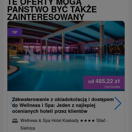
TE OFERTY MOGĄ
PAŃSTWO BYĆ TAKŻE
ZAINTERESOWANY
TIP
485,22
zł
od
/noc/osoba
Zakwaterowanie z obiadokolacją i dostępem
do Wellness i Spa: Jeden z najlepiej
ocenianych hoteli przez klientów
Wellness & Spa Hotel Kaskady
★
★
★
★
Sliač -
Sielnica