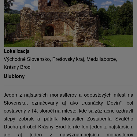
Lokalizacja
Východné Slovensko, Prešovský kraj, Medzilaborce,
Krásny Brod
Ulubiony
Jeden z najstarších monastierov a odpustových miest na
Slovensku, označovaný aj ako „rusnácky Devín”, bol
postavený v 14. storočí na mieste, kde sa zázračne uzdravil
slepý žobrák a pútnik. Monastier Zostúpenia Svätého
Ducha pri obci Krásny Brod je nie len jeden z najstarších,
ale aj jeden z najvýznamnejších monastierov