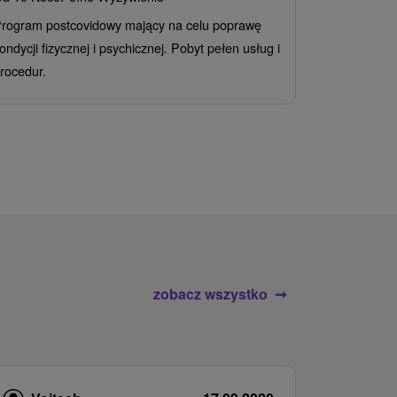
Grand 
rogram postcovidowy mający na celu poprawę
Od 2 Noce
A
ondycji fizycznej i psychicznej. Pobyt pełen usług i
Ciesz się z
rocedur.
wrażeń poby
atrakcje wod
zobacz wszystko