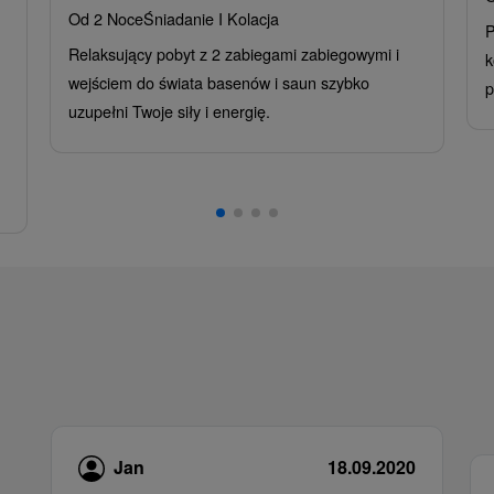
Od 2 Noce
Śniadanie I Kolacja
P
Relaksujący pobyt z 2 zabiegami zabiegowymi i
k
wejściem do świata basenów i saun szybko
p
uzupełni Twoje siły i energię.
Jan
18.09.2020