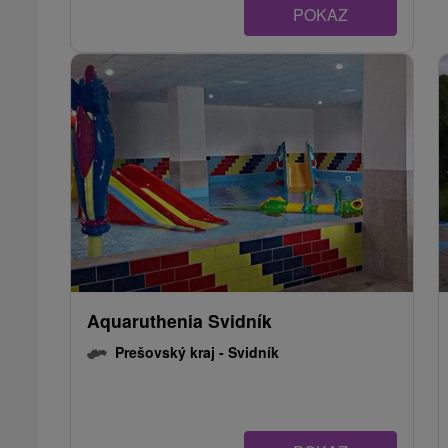
POKAZ
Aquaruthenia Svidník
Prešovský kraj -
Svidník