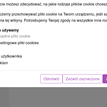
miłość, relaks i dobre
 możesz zdecydować, na jakie rodzaje plików cookie chcesz
samopoczucie w jednym
niezapomnianym przeżyciu
ożemy przechowywać pliki cookie na Twoim urządzeniu, jeśli s
Hotel Zelená Lagúna
★
★
★
★
Domaša
ia tej witryny. Potrzebujemy Twojej zgody na wszystkie inne ro
Od 2 Noce
Śniadanie I Kolacja
9,6
(84 recenzji)
ych używamy
Ciesz się stylowym zakwaterowaniem,
będne pliki cookie
wyśmienitym wyżywieniem HB, nielimitowanym
ketingowe pliki cookies
wellness i basenem, romantyczną dekoracją
pokoju, butelką wina...
 użytkownika
eklam
➝ Pokračovať v prehl
Odmówić
Zezwól zaznaczone