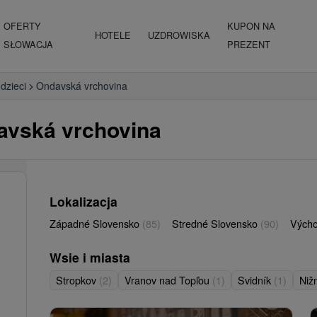
OFERTY
KUPON NA
HOTELE
UZDROWISKA
SŁOWACJA
PREZENT
 dzieci
Ondavská vrchovina
davská vrchovina
Lokalizacja
Západné Slovensko
(85)
Stredné Slovensko
(90)
Vých
Wsie i miasta
Stropkov
(2)
Vranov nad Topľou
(1)
Svidník
(1)
Niž