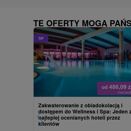
TE OFERTY MOGĄ PAŃ
TIP
486,09
z
od
/noc/oso
Zakwaterowanie z obiadokolacją i
dostępem do Wellness i Spa: Jeden 
najlepiej ocenianych hoteli przez
klientów