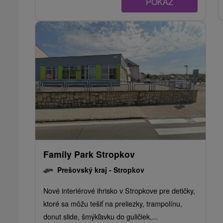
POKAZ
Family Park Stropkov
Prešovský kraj -
Stropkov
Nové interiérové ihrisko v Stropkove pre detičky,
ktoré sa môžu tešiť na preliezky, trampolínu,
donut slide, šmýkľavku do guličiek,...