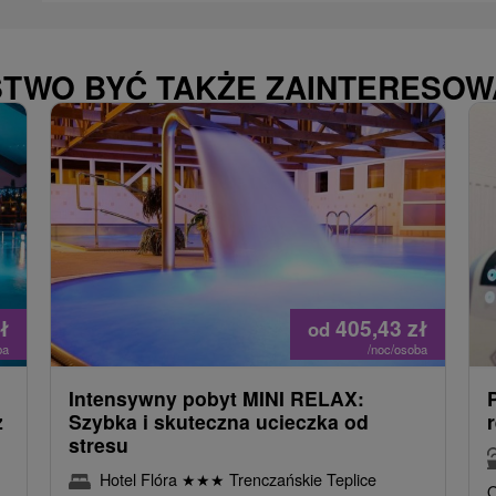
STWO BYĆ TAKŻE ZAINTERESO
ł
405,43
zł
od
ba
/noc/osoba
Intensywny pobyt MINI RELAX:
z
Szybka i skuteczna ucieczka od
stresu
Hotel Flóra
★
★
★
Trenczańskie Teplice
O