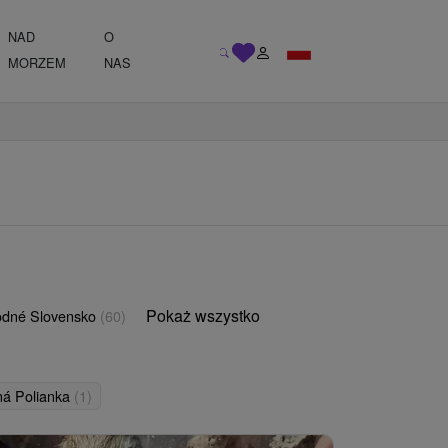
NAD
O
MORZEM
NAS
Pokaż wszystko
odné Slovensko
(60)
ná Polianka
(1)