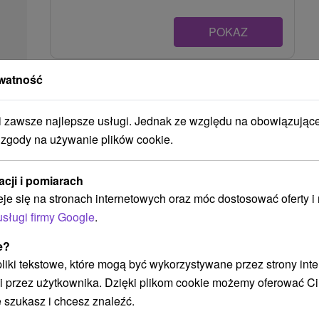
POKAZ
watność
Ak plánujete navštíviť tieto atrakcie
zawsze najlepsze usługi. Jednak ze względu na obowiązując
 zgody na używanie plików cookie.
acji i pomiarach
eje się na stronach internetowych oraz móc dostosować oferty 
usługi firmy Google
.
e?
490,53
zł
 pliki tekstowe, które mogą być wykorzystywane przez strony int
od
/noc/osoba
i przez użytkownika. Dzięki plikom cookie możemy oferować Ci
 szukasz i chcesz znaleźć.
Romantyczny pobyt w Domašu: