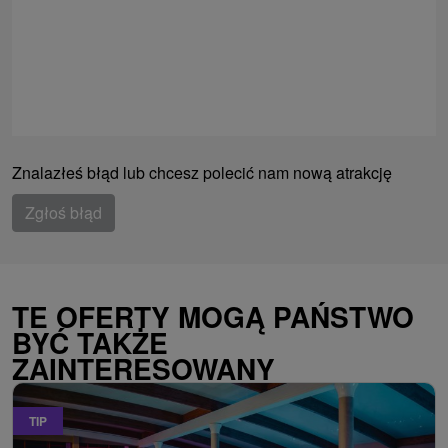
Znalazłeś błąd lub chcesz polecić nam nową atrakcję
Zgłoś błąd
TE OFERTY MOGĄ PAŃSTWO
BYĆ TAKŻE
ZAINTERESOWANY
TIP