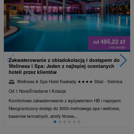
485,22
zł
od
/noc/osoba
Zakwaterowanie z obiadokolacją i dostępem do
Wellness i Spa: Jeden z najlepiej ocenianych
hoteli przez klientów
Wellness & Spa Hotel Kaskady
★
★
★
★
Sliač - Sielnica
Od 1 Noce
Śniadanie I Kolacja
Komfortowe zakwaterowanie z wyżywieniem HB i napojami.
Nieograniczony dostęp do 3000-metrowego spa i wellness,
basenów termalnych, strefy fitness...