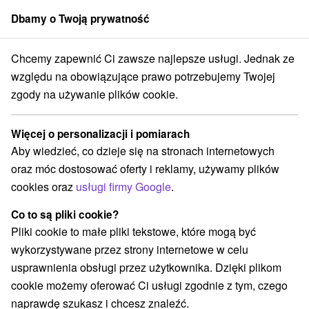
Dbamy o Twoją prywatność
członek grupy
Sorger
Chcemy zapewnić Ci zawsze najlepsze usługi. Jednak ze
Atrakcje na Słowacji
Aquaparki, baseny
Ondavská vrchovina
względu na obowiązujące prawo potrzebujemy Twojej
zgody na używanie plików cookie.
Aquaparki, baseny Ondavská
vrchovina
Więcej o personalizacji i pomiarach
Aby wiedzieć, co dzieje się na stronach internetowych
Kategorie
oraz móc dostosować oferty i reklamy, używamy plików
cookies oraz
usługi firmy Google
.
Wszystkie kategorie
Ośrodki i miasteczka dziecięce
(1)
Źródła
Parki miejskie i zamkowe
(2)
(1)
Co to są pliki cookie?
Ośrodek narciarski
Obiekty architektoniczne
(1)
(2)
Pliki cookie to małe pliki tekstowe, które mogą być
Miejsca sakralne
Zamki
Skanseny
(1)
(2)
(2)
wykorzystywane przez strony internetowe w celu
Zamki, pałace, ruiny
(4)
usprawnienia obsługi przez użytkownika. Dzięki plikom
Wieże obserwacyjne i chodniki
(1)
cookie możemy oferować Ci usługi zgodnie z tym, czego
Jeziora, jeziora, zbiorniki wodne
(1)
naprawdę szukasz i chcesz znaleźć.