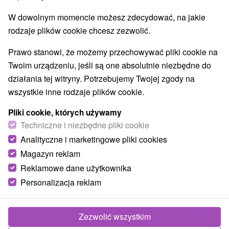
Aquaparki, baseny
Kościoły drewniane
(2)
(7)
W dowolnym momencie możesz zdecydować, na jakie
Zabytki techniki
Atrakcje dla dzieci
Tarcze
(1)
(5)
(1)
rodzaje plików cookie chcesz zezwolić.
Escaperoom
Ogrody zoologiczne i fermy zwierząt
(1)
(1)
Muzea i galerie
Atrakcje turystyczne
(2)
(4)
Prawo stanowi, że możemy przechowywać pliki cookie na
Twoim urządzeniu, jeśli są one absolutnie niezbędne do
Wsie i miasta
działania tej witryny. Potrzebujemy Twojej zgody na
wszystkie inne rodzaje plików cookie.
Svidník
(1)
Nižná Polianka
(1)
Pliki cookie, których używamy
Techniczne i niezbędne pliki cookie
Analityczne i marketingowe pliki cookies
Magazyn reklam
Reklamowe dane użytkownika
Personalizacja reklam
Zezwolić wszystkim