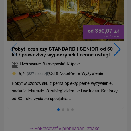
350,07
zł
od
/noc/osoba
Pobyt leczniczy STANDARD i SENIOR od 60
lat / prawdziwy wypoczynek i cenne usługi
Uzdrowisko Bardejovské Kúpele
Od 6 Noce
Pełne Wyżywienie
9,2
(827 recenzji)
Pobyt w uzdrowisku z pełną opieką: pełne wyżywienie,
badanie lekarskie, 3 zabiegi dziennie i wellness. Seniorzy
od 60. roku życia ze specjalną...
➝ Pokračovať v prehliadaní atrakcií