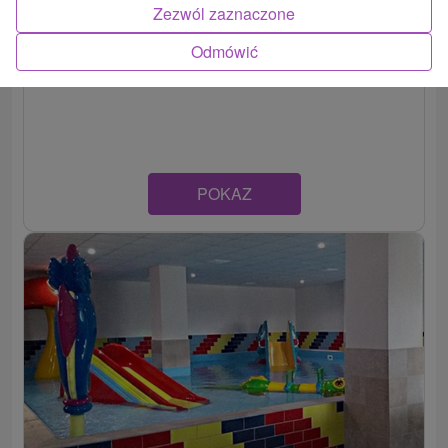
Zezwól zaznaczone
Naturalny letni basen Makovica
Odmówić
Prešovský kraj -
Nižná Polianka
POKAZ