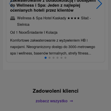
Zakwaterowanie z obiadokolacją i dostępem
do Wellness i Spa: Jeden z najlepiej
ocenianych hoteli przez klientów
Wellness & Spa Hotel Kaskady
★
★
★
★
Sliač -
Sielnica
Od 1 Noce
Śniadanie I Kolacja
Komfortowe zakwaterowanie z wyżywieniem HB i
napojami. Nieograniczony dostęp do 3000-metrowego
spa i wellness, basenów termalnych, strefy fitness...
Zadowoleni klienci
zobacz wszystko