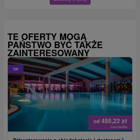
TE OFERTY MOGĄ
PAŃSTWO BYĆ TAKŻE
ZAINTERESOWANY
TIP
485,22
zł
od
/noc/osoba