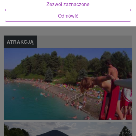
Zezwól zaznaczone
Znalazłeś błąd lub chcesz polecić nam nową atrakcję
Odmówić
Zgłoś błąd
ATRAKCJĄ