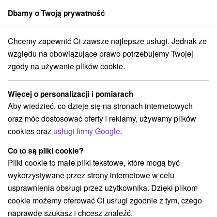
Dbamy o Twoją prywatność
członek grupy
Sorger
Chcemy zapewnić Ci zawsze najlepsze usługi. Jednak ze
o
Prešovský kraj
Nižná Polianka
Naturalny letni basen Makovica
względu na obowiązujące prawo potrzebujemy Twojej
zgody na używanie plików cookie.
Naturalny letni basen Makovica
Więcej o personalizacji i pomiarach
Wyświetl stronę internetową
Przejdź do
Aby wiedzieć, co dzieje się na stronach internetowych
oraz móc dostosować oferty i reklamy, używamy plików
cookies oraz
usługi firmy Google
.
+421 903 635 710
marysa@makovica.sk
Co to są pliki cookie?
Facebook
Pliki cookie to małe pliki tekstowe, które mogą być
wykorzystywane przez strony internetowe w celu
Opinii Google
usprawnienia obsługi przez użytkownika. Dzięki plikom
Nižná Polianka 11
GPS:
cookie możemy oferować Ci usługi zgodnie z tym, czego
086 36 Nižná Polianka
N +49° 23' 53.06''
naprawdę szukasz i chcesz znaleźć.
E +21° 23' 35.26''