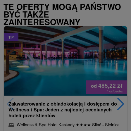
TE OFERTY MOGĄ PAŃSTWO
BYĆ TAKŻE
ZAINTERESOWANY
TIP
485,22
zł
od
/noc/osoba
Zakwaterowanie z obiadokolacją i dostępem do
Wellness i Spa: Jeden z najlepiej ocenianych
hoteli przez klientów
Wellness & Spa Hotel Kaskady
★
★
★
★
Sliač - Sielnica