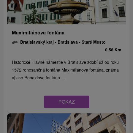
Maximiliánova fontána
Bratislavský kraj -
Bratislava - Staré Mesto
0.58 Km
Historické Hlavné námestie v Bratislave zdobí už od roku
1572 renesančná fontána Maximiliánova fontána, známa
aj ako Ronaldova fontána....
POKAZ