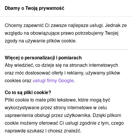
Dbamy o Twoją prywatność
członek grupy
Sorger
Chcemy zapewnić Ci zawsze najlepsze usługi. Jednak ze
i
Západné Slovensko
Bratislavský kraj
Bratislava - Staré Mesto
względu na obowiązujące prawo potrzebujemy Twojej
zgody na używanie plików cookie.
Atrakcje dla dzieci Bratislava -
Staré Mesto a v okolí
Więcej o personalizacji i pomiarach
Aby wiedzieć, co dzieje się na stronach internetowych
Kategorie
oraz móc dostosować oferty i reklamy, używamy plików
cookies oraz
usługi firmy Google
.
Wszystkie kategorie
Muzea i galerie
(7)
Escaperoom
Atrakcje dla dzieci
Pomniki
(3)
(4)
(1)
Co to są pliki cookie?
Zamki, pałace, ruiny
Teatry
Miejsca sakralne
(1)
(5)
(2)
Pliki cookie to małe pliki tekstowe, które mogą być
Obiekty architektoniczne
(6)
wykorzystywane przez strony internetowe w celu
Parki miejskie i zamkowe
(2)
usprawnienia obsługi przez użytkownika. Dzięki plikom
cookie możemy oferować Ci usługi zgodnie z tym, czego
naprawdę szukasz i chcesz znaleźć.