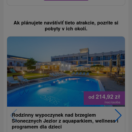
Ak plánujete navštíviť tieto atrakcie, pozrite si
pobyty v ich okolí.
214,92
zł
od
/noc/osoba
Rodzinny wypoczynek nad brzegiem
Słonecznych Jezior z aquaparkiem, wellness i
programem dla dzieci