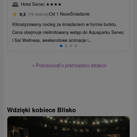
Hotel Senec
★
★
★
★
Od 1 Noce
Śniadanie
9,3
(19 recenzji)
Klimatyzowany nocleg ze śniadaniem w formie bufetu.
Cena obejmuje nielimitowany wstęp do Aquaparku Senec
i Sai Wellness, weekendowe animacje i...
➝ Pokračovať v prehliadaní atrakcií
Wdzięki kobiece Blisko