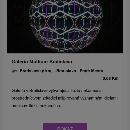
Galéria Multium Bratislava
Bratislavský kraj -
Bratislava - Staré Mesto
0.68 Km
Galéria v Bratislave vytvárajúca ilúziu nekonečna
prostredníctvom zrkadiel inšpirovaná významnými dielami
umelcov. Ilúziu nekonečna...
POKAZ