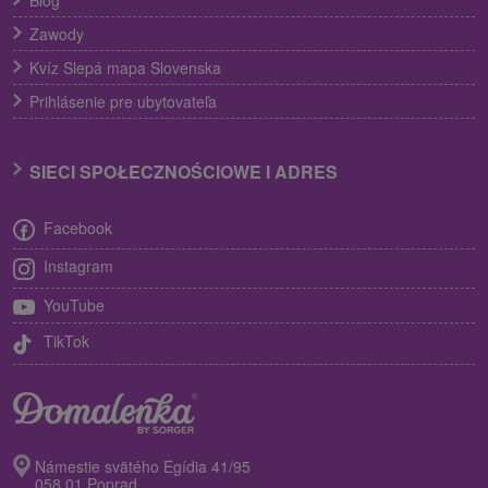
Zawody
Kvíz Slepá mapa Slovenska
Prihlásenie pre ubytovateľa
SIECI SPOŁECZNOŚCIOWE I ADRES
Facebook
Instagram
YouTube
TikTok
Námestie svätého Egídia 41/95
058 01 Poprad