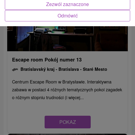
Zezwól zaznaczone
Odmówić
Escape room Pokój numer 13
Bratislavský kraj -
Bratislava - Staré Mesto
Centrum Escape Room w Bratysławie. Interaktywna
zabawa w postaci 4 różnych tematycznych pokoi zagadek
o różnym stopniu trudności (i więcej...
POKAZ