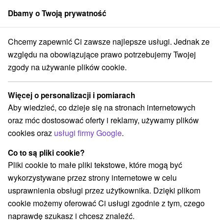
Dbamy o Twoją prywatność
członek grupy
Sorger
Chcemy zapewnić Ci zawsze najlepsze usługi. Jednak ze
avský kraj
Bratislava - Staré Mesto
Escape room Pokój numer 13
względu na obowiązujące prawo potrzebujemy Twojej
zgody na używanie plików cookie.
Escape room Pokój numer 13
Więcej o personalizacji i pomiarach
Wyświetl stronę internetową
Przejdź do
Aby wiedzieć, co dzieje się na stronach internetowych
oraz móc dostosować oferty i reklamy, używamy plików
cookies oraz
usługi firmy Google
.
+421 948 268 613
bratislava@izbacislo13.sk
Co to są pliki cookie?
Facebook
Pliki cookie to małe pliki tekstowe, które mogą być
wykorzystywane przez strony internetowe w celu
Opinii Google
usprawnienia obsługi przez użytkownika. Dzięki plikom
Cintorínska 7
GPS:
cookie możemy oferować Ci usługi zgodnie z tym, czego
811 08 Bratislava
N +48° 8' 48.6''
naprawdę szukasz i chcesz znaleźć.
E +17° 7' 4.33''