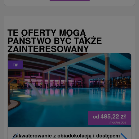
TE OFERTY MOGĄ
PAŃSTWO BYĆ TAKŻE
ZAINTERESOWANY
TIP
485,22
zł
od
/noc/osoba
Zakwaterowanie z obiadokolacją i dostępem