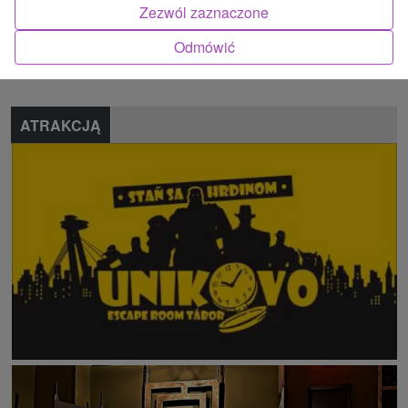
Zezwól zaznaczone
Znalazłeś błąd lub chcesz polecić nam nową atrakcję
Odmówić
Zgłoś błąd
ATRAKCJĄ