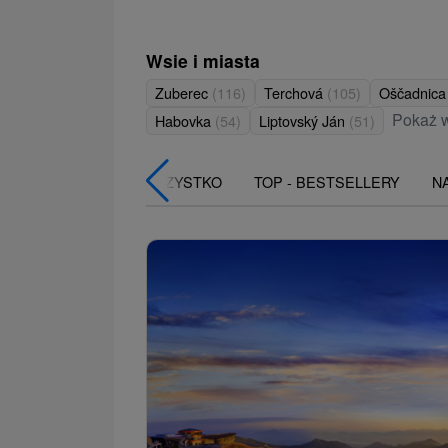
Wsie i miasta
Zuberec
(116)
Terchová
(105)
Oščadnic
Pokaż 
Habovka
(54)
Liptovský Ján
(51)
WSZYSTKO
TOP - BESTSELLERY
N