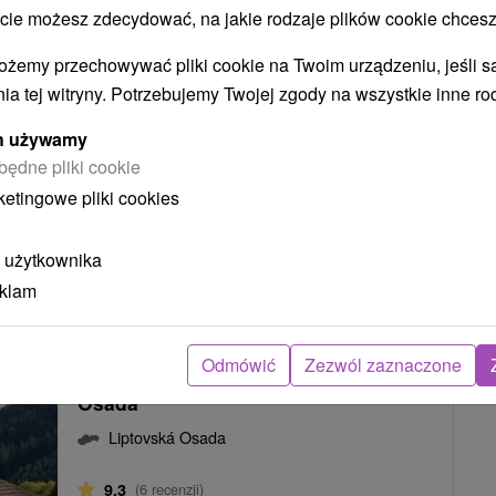
 możesz zdecydować, na jakie rodzaje plików cookie chcesz
ożemy przechowywać pliki cookie na Twoim urządzeniu, jeśli s
99
zł
POKAZ
ia tej witryny. Potrzebujemy Twojej zgody na wszystkie inne ro
oc/osoba
ych używamy
będne pliki cookie
ketingowe pliki cookies
KLUZYWNE BONUSY
M HOTELU W PIĘKNYM OTOCZENIU GÓR SZCZAWNICKICH
 użytkownika
eklam
I LECZNICZE WODY TERMALNE W VYHNIE
Odmówić
Zezwól zaznaczone
Gothal Resort
★
★
★
Liptowska
Osada
Liptovská Osada
9,3
(6 recenzji)