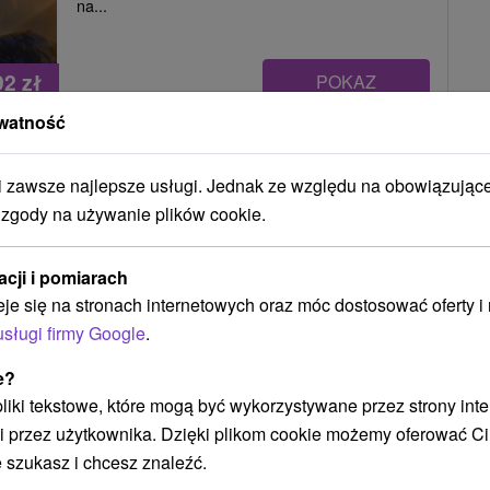
na...
92
zł
POKAZ
oc/osoba
watność
zawsze najlepsze usługi. Jednak ze względu na obowiązując
HOPOKA: 4-DANIOWA KOLACJA, PROSECCO, KOLEJKI LINOWE I 
 zgody na używanie plików cookie.
acji i pomiarach
Hotel Termál
★
★
★
Vyhne
eje się na stronach internetowych oraz móc dostosować oferty 
Vyhne
usługi firmy Google
.
e?
9,4
(775 recenzji)
 pliki tekstowe, które mogą być wykorzystywane przez strony int
Wellness Hotel Termál *** w miejscowości Vyhnie
i przez użytkownika. Dzięki plikom cookie możemy oferować Ci
położony jest w malowniczym górskim otoczeniu
 szukasz i chcesz znaleźć.
Gór Szczawnickich,...