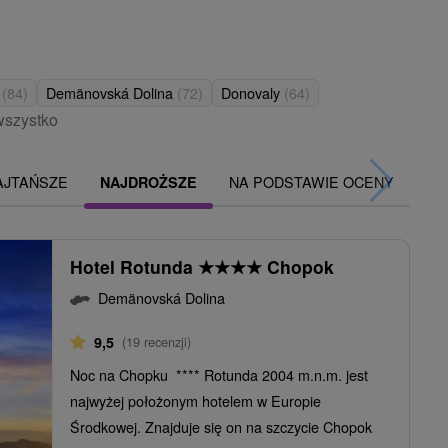
a
(84)
Demänovská Dolina
(72)
Donovaly
(64)
wszystko
AJTAŃSZE
NA PODSTAWIE OCENY
NAJDROŻSZE
Hotel Rotunda
★
★
★
★
Chopok
Demänovská Dolina
9,5
(19 recenzji)
Noc na Chopku **** Rotunda 2004 m.n.m. jest
najwyżej położonym hotelem w Europie
Środkowej. Znajduje się on na szczycie Chopok