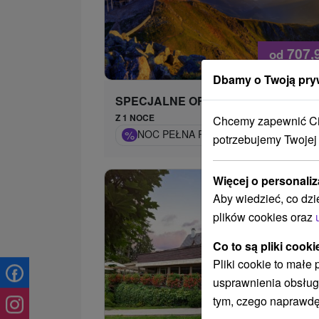
707,
od
/n
Dbamy o Twoją pry
SPECJALNE OFERTY
Z 1 NOCE
Chcemy zapewnić Ci 
%
NOC PEŁNA PRZYGÓD NA SZCZYCIE C
potrzebujemy Twojej
Więcej o personaliz
Aby wiedzieć, co dzi
plików cookies oraz
Co to są pliki cooki
Pliki cookie to małe
usprawnienia obsług
tym, czego naprawdę