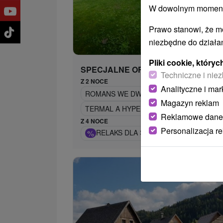
W dowolnym momencie
Prawo stanowi, że m
565,
od
niezbędne do działan
/n
Pliki cookie, któr
SPECJALNE OFERTY
Techniczne i niez
Z 2 NOCE
Analityczne i mar
ROMANS WE DWOJE: WELLNESS I EKS
Magazyn reklam
TERMAL A HYPER RELAX W POPULARNY
Reklamowe dane
Z 4 NOCE
Personalizacja r
%
RELAKS DLA SENIORÓW: WELLNESS 