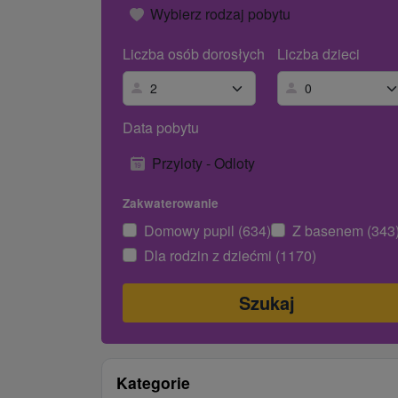
Wybierz rodzaj pobytu
Liczba osób dorosłych
Liczba dzieci
Data pobytu
Przyloty - Odloty
Zakwaterowanie
Domowy pupil (634)
Z basenem (343
Dla rodzin z dziećmi (1170)
Kategorie