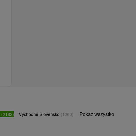
Pokaż wszystko
o
(2182)
Východné Slovensko
(1260)