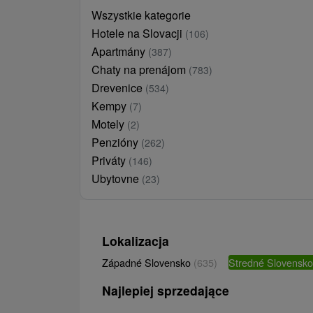
Wszystkie kategorie
Hotele na Slovacji
(106)
Apartmány
(387)
Chaty na prenájom
(783)
Drevenice
(534)
Kempy
(7)
Motely
(2)
Penzióny
(262)
Priváty
(146)
Ubytovne
(23)
Lokalizacja
Západné Slovensko
(635)
Stredné Slovensk
Najlepiej sprzedające