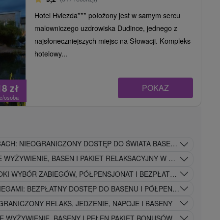
Hotel Hviezda*** położony jest w samym sercu
malowniczego uzdrowiska Dudince, jednego z
najsłoneczniejszych miejsc na Słowacji. Kompleks
hotelowy...
18
zł
POKAZ
oc/osoba
CACH: NIEOGRANICZONY DOSTĘP DO ŚWIATA BASENÓW I SAUN
E WYŻYWIENIE, BASEN I PAKIET RELAKSACYJNY W CENIE
OKI WYBÓR ZABIEGÓW, PÓŁPENSJONAT I BEZPŁATNY DOSTĘP 
EGAMI: BEZPŁATNY DOSTĘP DO BASENU I PÓŁPENSJONAT
GRANICZONY RELAKS, JEDZENIE, NAPOJE I BASENY
IE WYŻYWIENIE, BASENY I PEŁEN PAKIET BONUSÓW