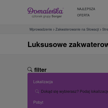
NAJLEPSZA
OFERTA
członek grupy
Sorger
Wprowadzenie
Zakwaterowanie na Słowacji
Str
Luksusowe zakwaterowa
filter
Lokalizacja
Dokąd się wybierasz? Podaj lokalizacj
Pobyt