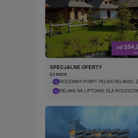
554,
od
/n
SPECJALNE OFERTY
Z 2 NOCE
%
RODZINNY POBYT PEŁEN RELAKSU, 
%
RELAKS NA LIPTOWIE DLA RODZICÓ