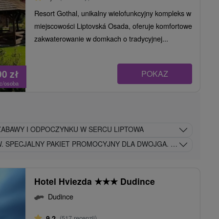
Resort Gothal, unikalny wielofunkcyjny kompleks w
miejscowości Liptovská Osada, oferuje komfortowe
zakwaterowanie w domkach o tradycyjnej...
90
zł
POKAZ
oc/osoba
ZABAWY I ODPOCZYNKU W SERCU LIPTOWA
W. SPECJALNY PAKIET PROMOCYJNY DLA DWOJGA. RELAKS RODZI
Hotel Hviezda
★
★
★
Dudince
Dudince
9,2
(517 recenzji)