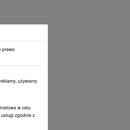
e prawo
PARKI WODNE W CENIE
i reklamy, używamy
ernetowe w celu
 usługi zgodnie z