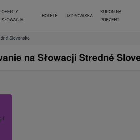
OFERTY
KUPON NA
HOTELE
UZDROWISKA
SŁOWACJA
PREZENT
edné Slovensko
nie na Słowacji Stredné Slov
ę lub nazwę hotelu.