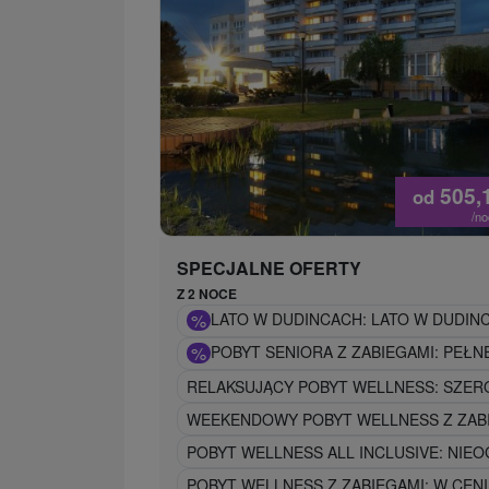
505,
od
/n
SPECJALNE OFERTY
Z 2 NOCE
%
LATO W DUDINCACH: LATO W DUDIN
%
POBYT SENIORA Z ZABIEGAMI: PEŁN
RELAKSUJĄCY POBYT WELLNESS: SZER
WEEKENDOWY POBYT WELLNESS Z ZABI
POBYT WELLNESS ALL INCLUSIVE: NIEO
POBYT WELLNESS Z ZABIEGAMI: W CEN