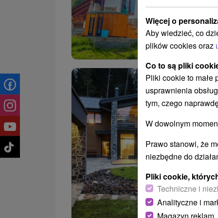
Więcej o personaliz
Aby wiedzieć, co dzi
plików cookies oraz
Co to są pliki cooki
Pliki cookie to małe
usprawnienia obsług
tym, czego naprawdę
W dowolnym momencie
Prawo stanowi, że m
niezbędne do działan
Pliki cookie, któr
Techniczne i niez
Analityczne i mar
Magazyn reklam