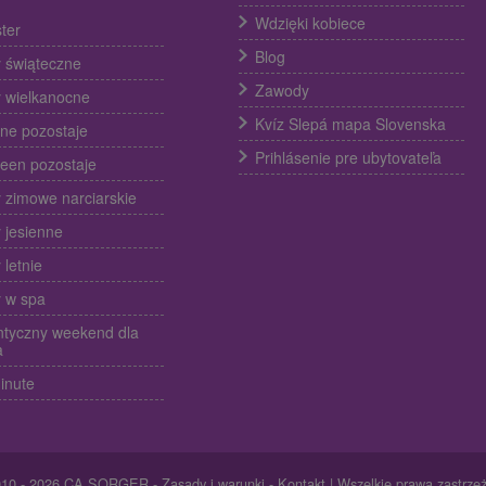
Wdzięki kobiece
ter
Blog
 świąteczne
Zawody
 wielkanocne
Kvíz Slepá mapa Slovenska
ine pozostaje
Prihlásenie pre ubytovateľa
een pozostaje
 zimowe narciarskie
 jesienne
 letnie
 w spa
tyczny weekend dla
a
inute
010 - 2026 CA SORGER -
Zasady i warunki
-
Kontakt
| Wszelkie prawa zastrze