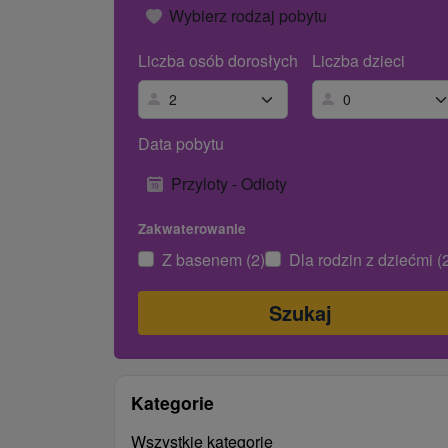
Wybierz rodzaj pobytu
Liczba osób dorosłych
Liczba dzieci
Data pobytu
Przyloty - Odloty
Zakwaterowanie
Z basenem (2)
Dla rodzin z dziećmi (
Kategorie
Wszystkie kategorie