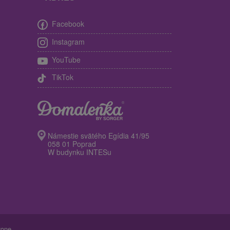
Facebook
Instagram
YouTube
TikTok
Námestie svätého Egídia 41/95
058 01 Poprad
W budynku INTESu
żone.