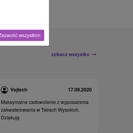
Zezwolić wszystkim
zobacz wszystko
Vojtech
17.09.2020
Maksymalne zadowolenie z wyposażenia
zakwaterowania w Tatrach Wysokich.
Dziękuję