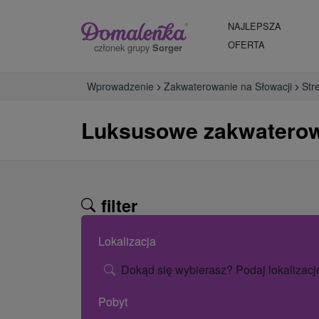
NAJLEPSZA
OFERTA
członek grupy
Sorger
Wprowadzenie
Zakwaterowanie na Słowacji
Str
Luksusowe zakwaterow
filter
Lokalizacja
Dokąd się wybierasz? Podaj lokalizacj
Pobyt