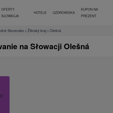
OFERTY
KUPON NA
HOTELE
UZDROWISKA
SŁOWACJA
PREZENT
edné Slovensko
Žilinský kraj
Olešná
anie na Słowacji Olešná
ę lub nazwę hotelu.