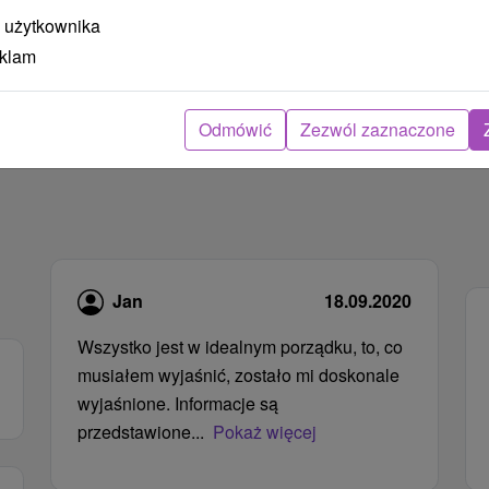
 użytkownika
eklam
Odmówić
Zezwól zaznaczone
Jan
18.09.2020
Wszystko jest w idealnym porządku, to, co
musiałem wyjaśnić, zostało mi doskonale
wyjaśnione. Informacje są
przedstawione...
Pokaż więcej