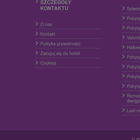
SZCZEGÓŁY
KONTAKTU
Sylwes
Pobyty
O nas
Pobyty
Kontakt
Valent
Polityka prywatności
Hallow
Zaloguj się do hoteli
Pobyty
Cookies
Pobyty
Pobyty
Pobyty
Roman
dwojg
Last m
© 2