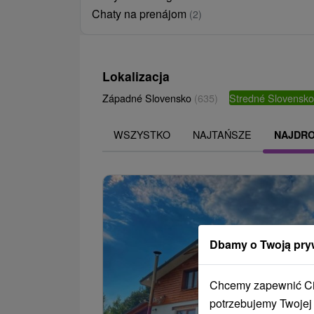
Chaty na prenájom
(2)
Lokalizacja
Západné Slovensko
(635)
Stredné Slovensk
WSZYSTKO
NAJTAŃSZE
NAJDR
Dbamy o Twoją pry
Chcemy zapewnić Ci 
potrzebujemy Twojej