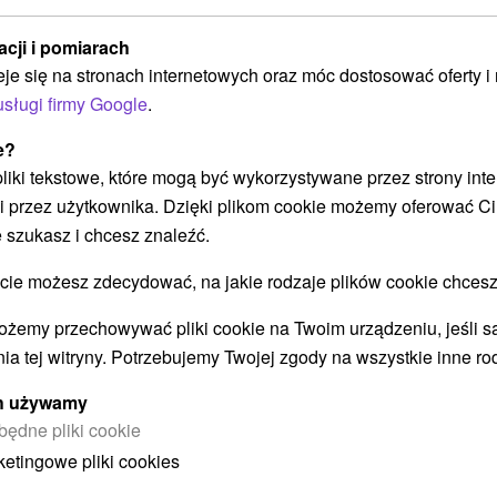
acji i pomiarach
eje się na stronach internetowych oraz móc dostosować oferty 
POKAZ
usługi firmy Google
.
e?
 pliki tekstowe, które mogą być wykorzystywane przez strony int
Chalety Olešná
★
★
★
★
Burkov vrch
i przez użytkownika. Dzięki plikom cookie możemy oferować Ci
Olešná
 szukasz i chcesz znaleźć.
 możesz zdecydować, na jakie rodzaje plików cookie chcesz
Moderné chalety v krásnom prostredí pohoria
ożemy przechowywać pliki cookie na Twoim urządzeniu, jeśli s
Kysucké Beskydy, v malebnej obci Olešná,
ia tej witryny. Potrzebujemy Twojej zgody na wszystkie inne ro
ponúkajú...
ych używamy
będne pliki cookie
ketingowe pliki cookies
POKAZ