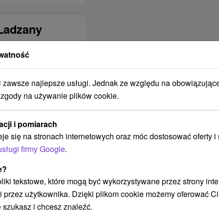
 Ladzany
watność
ŚĆ
MINIMALNA
POJEMNOŚĆ
Počet osôb
zawsze najlepsze usługi. Jednak ze względu na obowiązując
 zgody na używanie plików cookie.
ODLEGŁOŚĆ
PARKOWANIA OD
OBIEKTU
acji i pomiarach
Pri objekte
eje się na stronach internetowych oraz móc dostosować oferty 
usługi firmy Google
.
SPOSÓB
OGRZEWANIA
e?
BUDYNKU
 pliki tekstowe, które mogą być wykorzystywane przez strony int
Elektrické
i przez użytkownika. Dzięki plikom cookie możemy oferować Ci
Na tuhé palivo
 szukasz i chcesz znaleźć.
PALENIE