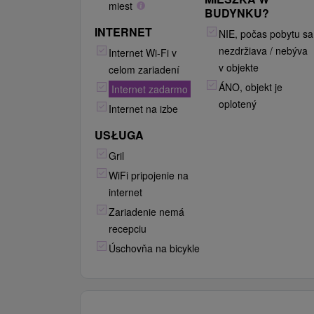
miest
BUDYNKU?
INTERNET
NIE, počas pobytu sa
nezdržiava / nebýva
Internet Wi-Fi v
v objekte
celom zariadení
ÁNO, objekt je
Internet zadarmo
oplotený
Internet na izbe
USŁUGA
Gril
WiFi pripojenie na
internet
Zariadenie nemá
recepciu
Úschovňa na bicykle