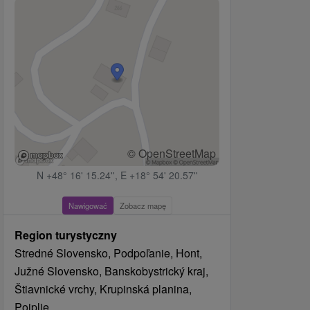
© OpenStreetMap
N +48° 16' 15.24'', E +18° 54' 20.57''
Nawigować
Zobacz mapę
Region turystyczny
Stredné Slovensko, Podpoľanie, Hont,
Južné Slovensko, Banskobystrický kraj,
Štiavnické vrchy, Krupinská planina,
Poiplie