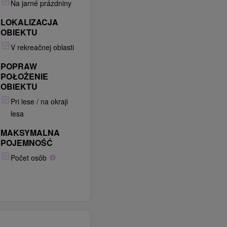
Na jarné prázdniny
LOKALIZACJA
OBIEKTU
V rekreačnej oblasti
POPRAW
POŁOŻENIE
OBIEKTU
Pri lese / na okraji
lesa
MAKSYMALNA
POJEMNOŚĆ
Počet osôb