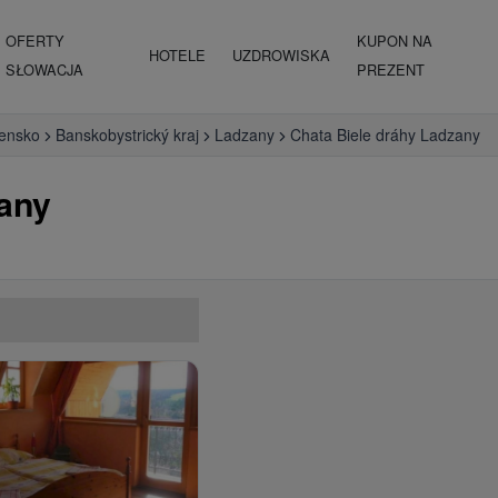
OFERTY
KUPON NA
HOTELE
UZDROWISKA
SŁOWACJA
PREZENT
vensko
Banskobystrický kraj
Ladzany
Chata Biele dráhy Ladzany
zany