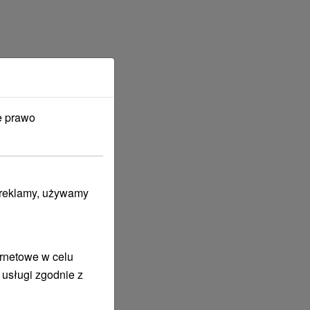
e prawo
i reklamy, używamy
ernetowe w celu
 usługi zgodnie z