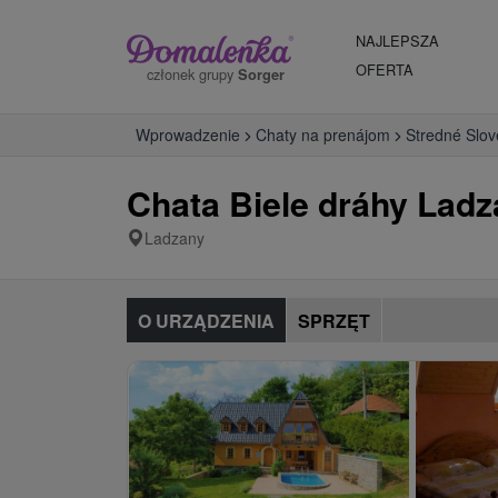
NAJLEPSZA
OFERTA
członek grupy
Sorger
Wprowadzenie
Chaty na prenájom
Stredné Slo
Chata Biele dráhy Lad
Ladzany
O URZĄDZENIA
SPRZĘT