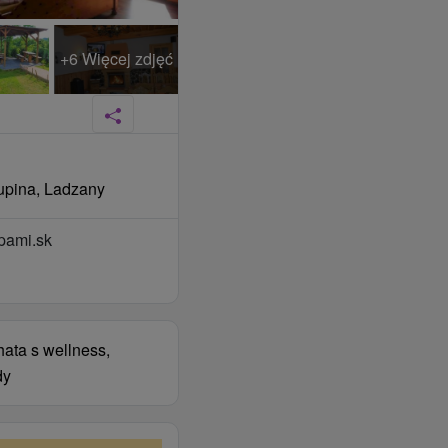
+6 Więcej zdjęć
rupina, Ladzany
pami.sk
hata s wellness,
dy