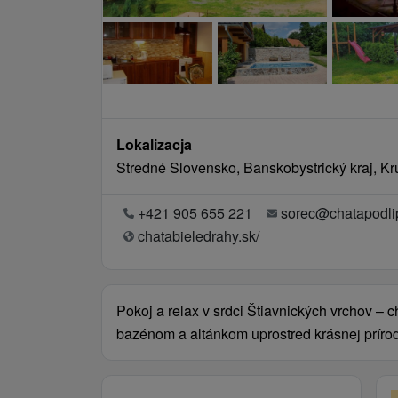
Lokalizacja
Stredné Slovensko, Banskobystrický kraj, K
+421 905 655 221
sorec@chatapodli
chatabieledrahy.sk/
Pokoj a relax v srdci Štiavnických vrchov – c
bazénom a altánkom uprostred krásnej príro