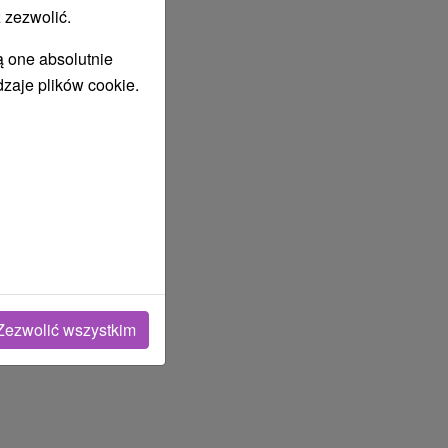
 zezwolić.
ą one absolutnie
dzaje plików cookie.
Zezwolić wszystkim