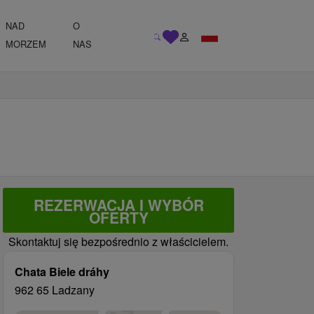
NAD
O
MORZEM
NAS
REZERWACJA I WYBÓR
OFERTY
Skontaktuj się bezpośrednio z właścicielem.
Chata Biele dráhy
962 65 Ladzany