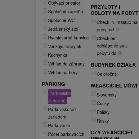
Obývací priestor
PRZYLOTY I
Spoločná kúpeľňa
ODLOTY NA POBYT
Spoločné WC
Check in - nástup na
Jedálenský stôl
pobyt od
Rychlovarná kanvica
Check out -
odhlásenie sa z
Vonkajší nábytok
pobytu do
Kuchynka
Výhľad do záhrady
BUDYNEK DZIAŁA
Výhľad na hory
Celoročne
PARKING
WŁAŚCICIEL MÓWI
Parkovisko
Slovensky
zadarmo
Česky
Parkovisko pri
Poľsky
zariadení
Rusky
Parkovanie
CZY WŁAŚCICIEL
Počet parkovacích
MIESZKA W