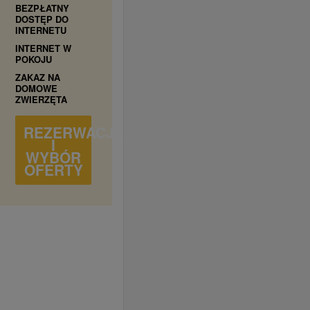
BEZPŁATNY
DOSTĘP DO
INTERNETU
INTERNET W
POKOJU
ZAKAZ NA
DOMOWE
ZWIERZĘTA
REZERWACJA
I
WYBÓR
OFERTY