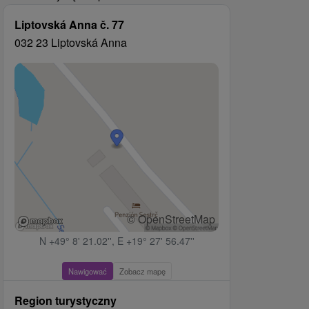
Liptovská Anna č. 77
032 23 Liptovská Anna
© OpenStreetMap
N +49° 8' 21.02'', E +19° 27' 56.47''
Nawigować
Zobacz mapę
Region turystyczny