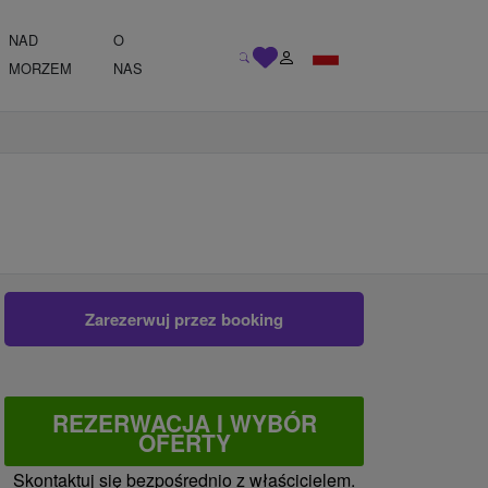
NAD
O
MORZEM
NAS
Zarezerwuj przez booking
REZERWACJA I WYBÓR
OFERTY
Skontaktuj się bezpośrednio z właścicielem.