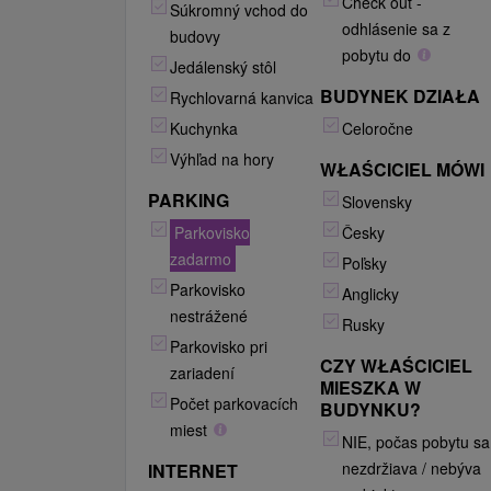
Check out -
Súkromný vchod do
odhlásenie sa z
budovy
pobytu do
Jedálenský stôl
BUDYNEK DZIAŁA
Rychlovarná kanvica
Kuchynka
Celoročne
Výhľad na hory
WŁAŚCICIEL MÓWI
PARKING
Slovensky
Parkovisko
Česky
zadarmo
Poľsky
Parkovisko
Anglicky
nestrážené
Rusky
Parkovisko pri
CZY WŁAŚCICIEL
zariadení
MIESZKA W
Počet parkovacích
BUDYNKU?
miest
NIE, počas pobytu sa
nezdržiava / nebýva
INTERNET