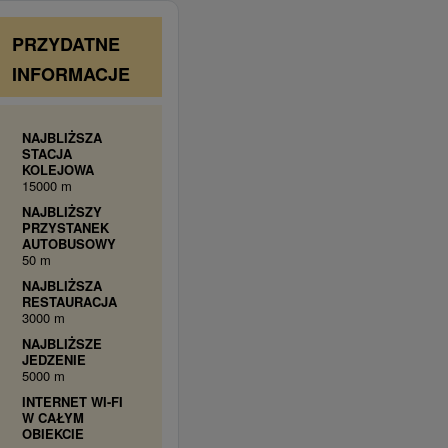
PRZYDATNE
INFORMACJE
NAJBLIŻSZA
STACJA
KOLEJOWA
15000 m
NAJBLIŻSZY
PRZYSTANEK
AUTOBUSOWY
50 m
NAJBLIŻSZA
RESTAURACJA
3000 m
NAJBLIŻSZE
JEDZENIE
5000 m
INTERNET WI-FI
W CAŁYM
OBIEKCIE