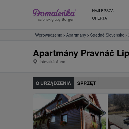
NAJLEPSZA
OFERTA
członek grupy
Sorger
Wprowadzenie
Apartmány
Stredné Slovensko
Apartmány Pravnáč Li
Liptovská Anna
O URZĄDZENIA
SPRZĘT