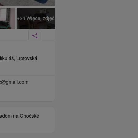
+24 Więcej zdjęć
Mikuláš, Liptovská
ac@gmail.com
hľadom na Chočské