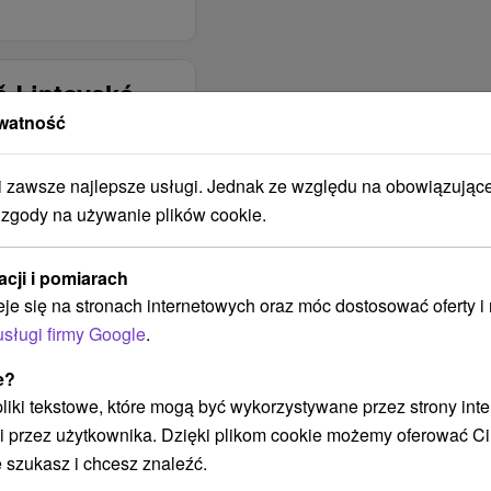
č Liptovská
watność
ŚĆ
PALENIE
zawsze najlepsze usługi. Jednak ze względu na obowiązując
DOZWOLONE W
 zgody na używanie plików cookie.
BUDYNKU?
NIE JE v interiéri
acji i pomiarach
povolené
eje się na stronach internetowych oraz móc dostosować oferty 
BUDYNEK JEST
usługi firmy Google
.
OBJĘTY ZASIĘGIEM
SIECI
e?
KOMÓRKOWEJ
 pliki tekstowe, które mogą być wykorzystywane przez strony int
Telekom
i przez użytkownika. Dzięki plikom cookie możemy oferować Ci
Orange
 szukasz i chcesz znaleźć.
O2