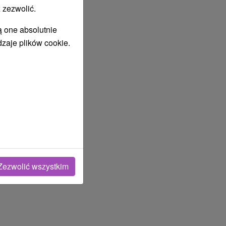
 zezwolić.
ą one absolutnie
dzaje plików cookie.
Zezwolić wszystkim