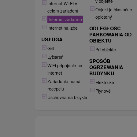
v objekte
Internet Wi-Fi v
Objekt je čiastočne
celom zariadení
oplotený
Internet zadarmo
Internet na izbe
ODLEGŁOŚĆ
PARKOWANIA OD
USŁUGA
OBIEKTU
Gril
Pri objekte
Lyžiareň
SPOSÓB
WiFi pripojenie na
OGRZEWANIA
internet
BUDYNKU
Zariadenie nemá
Elektrické
recepciu
Plynové
Úschovňa na bicykle