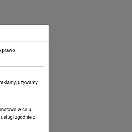
e prawo
i reklamy, używamy
ernetowe w celu
 usługi zgodnie z